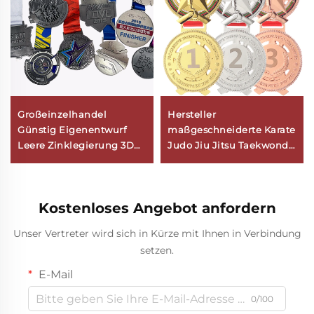
Großeinzelhandel
Hersteller
Günstig Eigenentwurf
maßgeschneiderte Karate
Leere Zinklegierung 3D
Judo Jiu Jitsu Taekwondo
Goldauszeichnung
Kung Fu
Marathon Laufen
Sportauszeichnungen
Benutzerdefinierte
Medaillen
Kostenloses Angebot anfordern
Metall-Sportmedaille
Unser Vertreter wird sich in Kürze mit Ihnen in Verbindung
setzen.
E-Mail
0/100