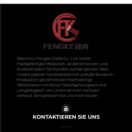
Wenzhou Fengke Crafts Co., Ltd. bietet
maßgefertigte Medaillen, Andenkmünzen und
Anstecknadeln für Kunden auf der ganzen Welt.
Unsere präzise Handwerkskunst und die Rundum-
Produktion gewährleisten hochwertige
Metallwaren mit feiner Detailgenauigkeit und
Langlebigkeit. Von Unternehmen weltweit
vertraut. Kontaktieren Sie uns noch heute!
KONTAKTIEREN SIE UNS