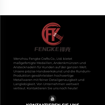
Wenzhou Fengke Crafts Co., Ltd. bietet
maßgefertigte Medaillen, Andenkmünzen und
Anstecknadeln für Kunden auf der ganzen Welt.
Unsere präzise Handwerkskunst und die Rundum-
Produktion gewährleisten hochwertige
Metallwaren mit feiner Detailgenauigkeit und
Langlebigkeit. Von Unternehmen weltweit
vertraut. Kontaktieren Sie uns noch heute!