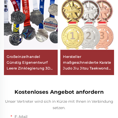
Großeinzelhandel
Hersteller
Günstig Eigenentwurf
maßgeschneiderte Karate
Leere Zinklegierung 3D
Judo Jiu Jitsu Taekwondo
Goldauszeichnung
Kung Fu
Marathon Laufen
Sportauszeichnungen
Benutzerdefinierte
Medaillen
Kostenloses Angebot anfordern
Metall-Sportmedaille
Unser Vertreter wird sich in Kürze mit Ihnen in Verbindung
setzen.
E-Mail