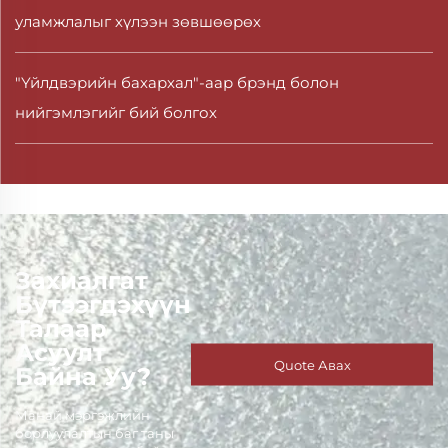
уламжлалыг хүлээн зөвшөөрөх
"Үйлдвэрийн бахархал"-аар брэнд болон
нийгэмлэгийг бий болгох
Захиалгат
Бүтээгдэхүүн
Талаар
Асуулт
Quote Авах
Байна Уу?
Манай мэргэжлийн
борлуулалтын баг таны