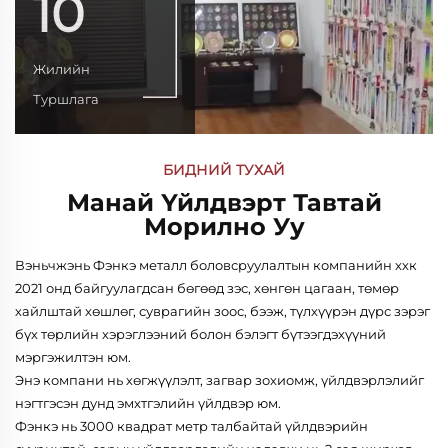
10
Жилийн
Туршлага
БИДНИЙ ТУХАЙ
Манай Үйлдвэрт Тавтай
Морилно Уу
Вэньчжэнь Фэнкэ металл боловсруулалтын компанийн ххк
2021 онд байгуулагдсан бөгөөд зэс, хөнгөн цагаан, төмөр
хайлштай хөшлөг, суврагийн зоос, бээж, түлхүүрэн дүрс зэрэг
бүх төрлийн хэрэглээний болон бэлэгт бүтээгдэхүүний
мэргэжилтэн юм.
Энэ компани нь хөгжүүлэлт, загвар зохиомж, үйлдвэрлэлийг
нэгтгэсэн дунд эмхтгэлийн үйлдвэр юм.
Фэнкэ нь 3000 квадрат метр талбайтай үйлдвэрийн