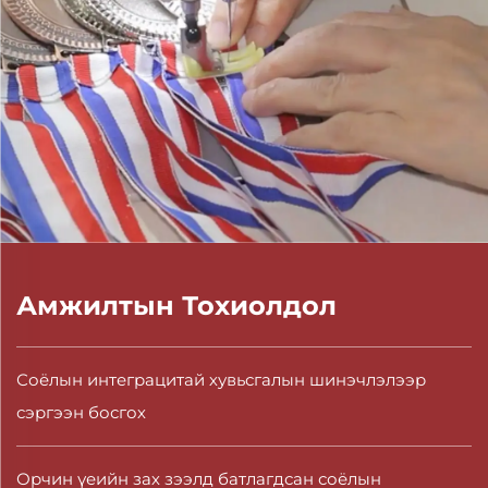
Амжилтын Тохиолдол
Соёлын интеграцитай хувьсгалын шинэчлэлээр
сэргээн босгох
Орчин үеийн зах зээлд батлагдсан соёлын