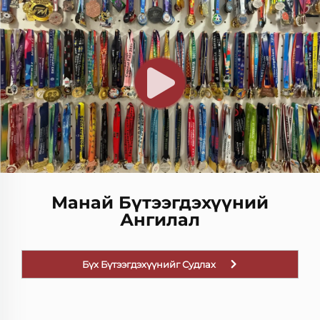
Манай Бүтээгдэхүүний
Ангилал
Бүх Бүтээгдэхүүнийг Судлах