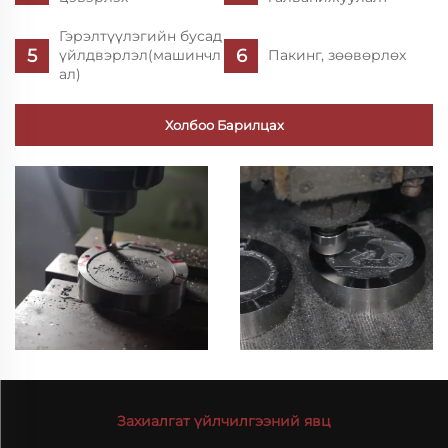
Гэрэлтүүлэгийн бусад
үйлдвэрлэл(машинчл
Пакинг, зөөвөрлөх
ал)
Холбоо Барилцах
Захиалгат үйлчилгээний явц