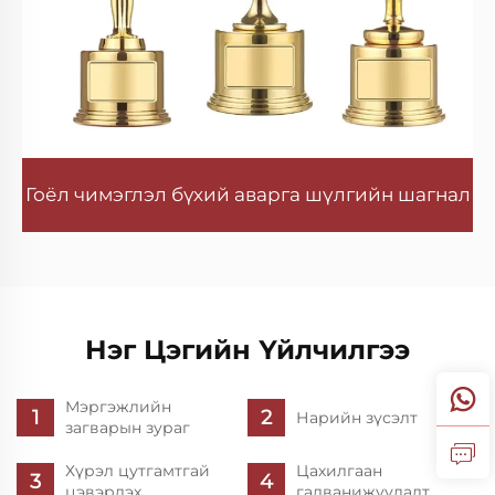
Гоёл чимэглэл бүхий аварга шүлгийн шагнал
Нэг Цэгийн Үйлчилгээ
Мэргэжлийн
Нарийн зүсэлт
загварын зураг
Хүрэл цутгамтгай
Цахилгаан
цэвэрлэх
галванижуулалт