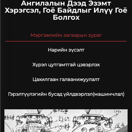
Ангилалын Дээд Эзэмт
Хэрэгсэл, Гоё Байдлыг Илүү Гоё
Болгох
Мэргэжлийн загварын зураг
Нарийн зүсэлт
Хүрэл цутгамтгай цэвэрлэх
Цахилгаан галванижуулалт
Гэрэлтүүлэгийн бусад үйлдвэрлэл(машинчлал)
Мэргэжлийн загварын зураг