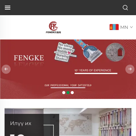
MN
Илүү их