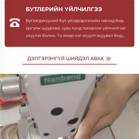
БУТЛЕРИЙН ҮЙЛЧИЛГЭЭ
Бүтээгдэхүүний бүх үйлдвэрлэлийн мөчид бид
үргэлж шуурхай, хувь хүнд тохирсон үйлчилгээг
үзүүлэх болно. Та ямар нэг асуулт асуувал бид
идэвхитэй хамтран асуудлыг шийдэхэд туслах
болно.
ДЭЛГЭРЭНГҮЙ ШИЙДЭЛ АВАХ