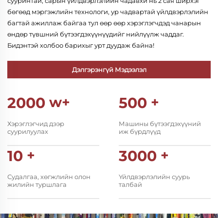
сууринтай, сарын үйлдвэрлэлийн чадавхи нь 2 сая ширхэг
бөгөөд мэргэжлийн технологи, ур чадвартай үйлдвэрлэлийн
багтай ажиллаж байгаа тул өөр өөр хэрэглэгчдэд чанарын
өндөр түвшний бүтээгдэхүүнүүдийг нийлүүлж чаддаг.
Бидэнтэй холбоо барихыг урт дуудаж байна!
Дэлгэрэнгүй Мэдээлэл
2000
w+
500
+
Хэрэглэгчид дээр
Машины бүтээгдэхүүний
суурилуулах
иж бүрдлүүд
10
+
3000
+
Судалгаа, хөгжлийн олон
Үйлдвэрлэлийн суурь
жилийн туршлага
талбай