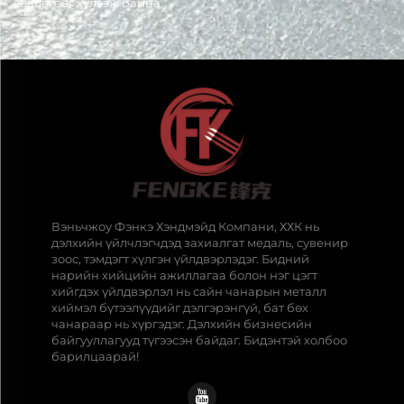
зөвлөгөөг хүлээж байна.
Вэньчжоу Фэнкэ Хэндмэйд Компани, ХХК нь
дэлхийн үйлчлэгчдэд захиалгат медаль, сувенир
зоос, тэмдэгт хүлгэн үйлдвэрлэдэг. Бидний
нарийн хийцийн ажиллагаа болон нэг цэгт
хийгдэх үйлдвэрлэл нь сайн чанарын металл
хиймэл бүтээлүүдийг дэлгэрэнгүй, бат бөх
чанараар нь хүргэдэг. Дэлхийн бизнесийн
байгууллагууд түгээсэн байдаг. Бидэнтэй холбоо
барилцаарай!