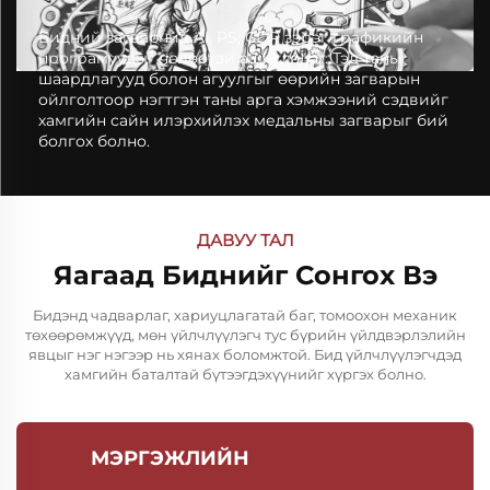
Бидний загварчид AI, PS, CDR зэрэг графикийн
програмуудыг чөлөөтэй ашигладаг. Тэд таны
шаардлагууд болон агуулгыг өөрийн загварын
ойлголтоор нэгтгэн таны арга хэмжээний сэдвийг
хамгийн сайн илэрхийлэх медальны загварыг бий
болгох болно.
ДАВУУ ТАЛ
Яагаад Биднийг Сонгох Вэ
Бидэнд чадварлаг, хариуцлагатай баг, томоохон механик
төхөөрөмжүүд, мөн үйлчлүүлэгч тус бүрийн үйлдвэрлэлийн
явцыг нэг нэгээр нь хянах боломжтой. Бид үйлчлүүлэгчдэд
хамгийн баталтай бүтээгдэхүүнийг хүргэх болно.
МЭРГЭЖЛИЙН