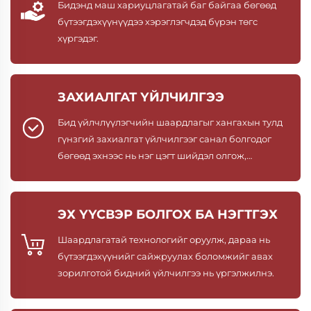
Бидэнд маш хариуцлагатай баг байгаа бөгөөд
бүтээгдэхүүнүүдээ хэрэглэгчдэд бүрэн төгс
хүргэдэг.
ЗАХИАЛГАТ ҮЙЛЧИЛГЭЭ
Бид үйлчлүүлэгчийн шаардлагыг хангахын тулд
гүнзгий захиалгат үйлчилгээг санал болгодог
бөгөөд эхнээс нь нэг цэгт шийдэл олгож,
түлхүүртэй төсөл хэрэгжүүлдэг.
ЭХ ҮҮСВЭР БОЛГОХ БА НЭГТГЭХ
Шаардлагатай технологийг оруулж, дараа нь
бүтээгдэхүүнийг сайжруулах боломжийг авах
зорилготой бидний үйлчилгээ нь үргэлжилнэ.