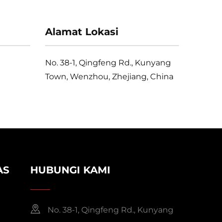
Alamat Lokasi
No. 38-1, Qingfeng Rd., Kunyang
Town, Wenzhou, Zhejiang, China
AS
HUBUNGI KAMI
No. 38-1, Qingfeng Rd., Kunyang