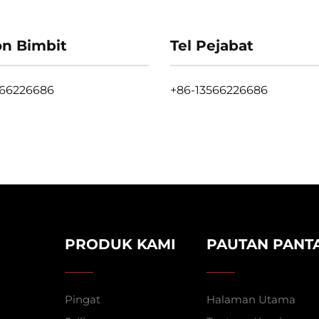
on Bimbit
Tel Pejabat
566226686
+86-13566226686
PRODUK KAMI
PAUTAN PANT
Pingat
Halaman Utama