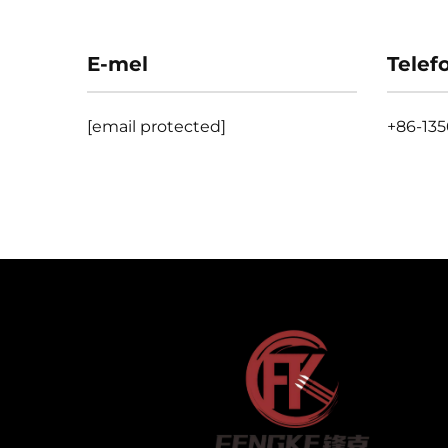
E-mel
Telef
[email protected]
+86-13