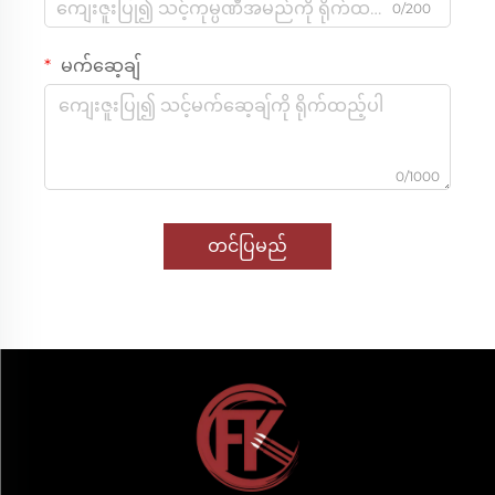
0/200
မက်ဆေ့ချ်
0/1000
တင်ပြမည်