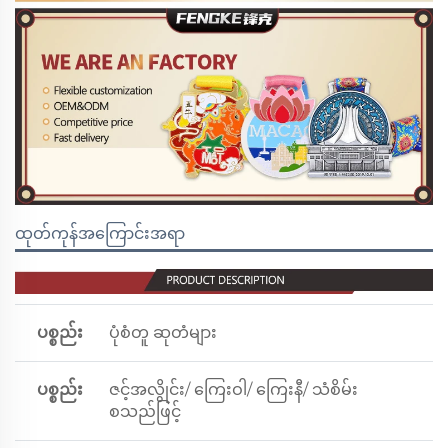
ထုတ်ကုန်အကြောင်းအရာ
ပစ္စည်း
ပုံစံတူ ဆုတံများ
ပစ္စည်း
ဇင့်အလွိုင်း/ ကြေးဝါ/ ကြေးနီ/ သံစိမ်း
စသည်ဖြင့်