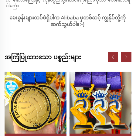
က မော်လ်ကြေးနှင့် ကုန်ပစ္စည်းပို့ဆောင်ရေးကြေးကိုသာ ပေးဆောင်ရ
ပါမည်။ 
မေးခွန်းများထပ်မံရှိပါက Alibaba မှတစ်ဆင့် ကျွန်ုပ်တို့ကို 
ဆက်သွယ်ပါ။ :-) 
အကြံပြုထားသော ပစ္စည်းများ