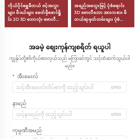
ကိုယ်ပိုင်ရွှေမီတယ် ဇင့်အလွှာ
အရည်အသွေးမြင့် ပုံစံရောင်း
များ မီဒယ်များ ခေတ်မှီဖောင်ရှို
3D ဗောလီဘော အားကစား မီ
င်း 2D 3D ဘောလုံး ဗောလီဘော
တယ်ဆုမှတ်တမ်းများ ပုံစံ
ဆုများကို ကစားကွက်ပြိုင်ပွဲများ
ရောင်း အမှတ်တရ ဆုမှတ်တမ်း
အတွက် လိုဂိုကိုယ်ပိုင်ပြုလုပ်
ဇိန်းအလွှာပြားဖြင့်ပြုလုပ်ထား
ခြင်း
သော
အခမဲ့ စျေးကုန်ကျစရိတ် ရယူပါ
ကျွန်ုပ်တို့၏ကိုယ်စားလှယ်သည် မကြာခင်တွင် သင့်ထံဆက်သွယ်ပါ
မည်။
အီးမေးလ်
0/100
နာမည်
0/100
ကုမ္ပဏီအမည်