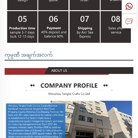
ကုမ္ပဏီ အချက်အလက်