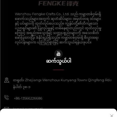
Wenzhou Fengke Crafts Co., Ltd. သည် ကမ္ဘာတစ်ဝှမ်းရှိ
ဖောက်သည်များအတွက် ဆုတံဆိပ်များ၊ အမှတ်တရ ဒင်းများ
နှင့် ပင်များကို ထုတ်လုပ်ပေးသည်။ ကျွန်ုပ်တို့၏တိကျသော
ပညာရှင်များ၏ ပြုလုပ်မှုနှင့် တစ်နေရာတည်းတွင် ထုတ်လုပ်မှု
ကြောင့် အရည်အသွေးမြင့် သတ္တုပစ္စည်းများကို အသေးစိတ်
ဖော်ပြထားပြီး ခံနိုင်ရည်ရှိသည်။ ကမ္ဘာတစ်ဝှမ်းရှိ စီးပွားရေး
လုပ်ငန်းများက ယုံကြည်စွာဖြင့် ဆက်သွယ်ရန်ယခုပင်။
ဆက်သွယ်ပါ
တရုတ်၊ Zhejiang၊ Wenzhou၊ Kunyang Town၊ Qingfeng Rd.၊
နံပါတ် ၃၈-၁
+86-13566226686
[email protected]