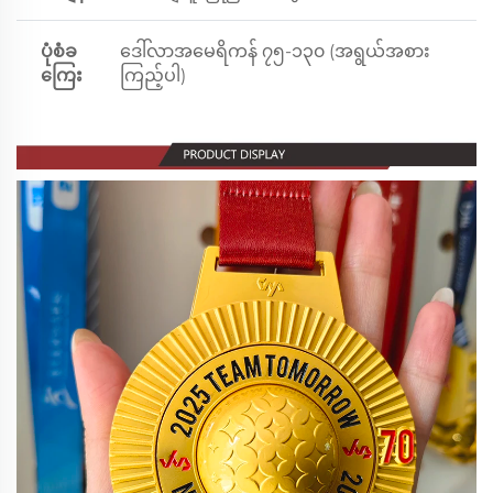
ပုံစံခ
ဒေါ်လာအမေရိကန် ၇၅-၁၃၀ (အရွယ်အစား
ကြေး
ကြည့်ပါ)