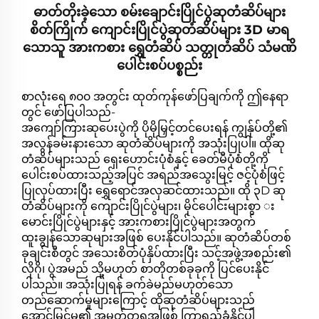
ဓာတ်တိုးခဲ့သော စမ်းချောင်းပြိုင်ပွဲဆုတံဆိပ်များ
စိတ်ကြိုက် ကျောင်းပြိုင်ပွဲဆုတံဆိပ်များ 3D မာရ
သောသူ အားကစား ရွှေတံဆိပ် သတ္တုတံဆိပ် သံမဏိ
ပေါင်းစပ်ပစ္စည်း
စာလုံးရေ ၈၀၀ အတွင်း ထုတ်ကုန်ဖော်ပြချက်ကို ဤနေရာ
တွင် ဖော်ပြပါသည်-
အကျော်ကြားဆုပေးပွဲကို ပိုမိုမြှင့်တင်ပေးရန် ကျွန်ုပ်တို့၏
အလွန်ခမ်းနားသော ဆုတံဆိပ်များကို အသုံးပြုပါ။ ထိုဆု
တံဆိပ်များသည် ရှေးဟောင်းပုံစံနှင့် ခေတ်မီပုံစံတို့ကို
ပေါင်းစပ်ထားသည့်အပြင် အရည်အသွေးမြင့် ဇင့်ပုံစံဖြင့်
ပြုလုပ်ထားပြီး ရွှေရောင်အလှဆင်ထားသည်။ ထို ၃D ဆု
တံဆိပ်များကို ကျောင်းပြိုင်ပွဲများ၊ မိုင်ပေါင်းများစွာ း
မောင်းပြိုင်ပွဲများနှင့် အားကစားပြိုင်ပွဲများအတွက်
ထူးချွန်သောဆုများအဖြစ် ပေးနိုင်ပါသည်။ ဆုတံဆိပ်တစ်
ခုချင်းစီတွင် အသေးစိတ်ပုံနှိပ်ထားပြီး သင့်အဖွဲ့အစည်း၏
လိုဂို၊ ပွဲအမည် သို့မဟုတ် စာတိုတစ်ခုခုကို ပြင်ပေးနိုင်
ပါသည်။ အသုံးပြုရန် ခက်ခဲမည်မဟုတ်သော
တည်ဆောက်မှုများကြောင့် ထိုဆုတံဆိပ်များသည်
အောင်မြင်မှု၏ အမှတ်တရအဖြစ် ကြာရှည်ခံနိုင်ပါ