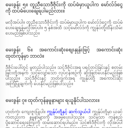
မေးခွန်း ၅။ တူညီသောဒီဇိုင်းကို ထပ်မံမှာယူပါက မော်လ်ဒ်ငွေ
ကို ထပ်မံပေးချေရပါမည်လား။ 
မလိုအပ်ပါ။ တူညီသောဒီဇိုင်းကို ထပ်မံမှာယူပါက မော်လ်ဒ်ငွေကို ထပ်မံ
ပေးချေရန်မလိုအပ်ပါ။ ၅ နှစ်အထိ သင့်မော်လ်ဒ်ကို ကျွန်ုပ်တို့ထိန်းသိမ်း
ပေးမည်ဖြစ်ပါသည်။ 
မေးခွန်း ၆။ အကောင်းဆုံးစျေးနှုန်းဖြင့် အကောင်းဆုံး
ထုတ်ကုန်မှာ ဘာလဲ။ 
ဒီဇိုင်းပေါ်တွင် မူတည်ပါသည်။ သင့်ဒီဇိုင်းအရ ပရင့်တင်ခြင်းနှင့် စတမ်း
ခြင်းတို့အနက် သင့်လျော်သော လုပ်ငန်းစဉ်ကို ဆုံးဖြတ်ပေးနိုင်မည်ဖြစ်
ပါသည်။ သင့်ဒီဇိုင်းနှင့် ဘတ်ဂျက်အရ ကျွန်ုပ်တို့ အကောင်းဆုံး
အကြံပြုချက်ကို ပေးနိုင်မည်ဖြစ်ပါသည်။ 
မေးခွန်း ၇။ ထုတ်ကုန်နမူနာများ ရယူနိုင်ပါသလား။ 
ဟုတ်ကဲ့၊ ကျေးဇူးပြုပါ။ 
ကျွန်ုပ်တို့နှင့် ဆက်သွယ်ပါ 
ကျွန်ုပ်တို့မှာ ယခင်
ကတည်းက နမူနာများကို အခမဲ့ပေးပါသည်။ သင်မှသာ ကုန်စည်
ပို့ဆောင်ရေးကြေးကို ထမ်းဆောင်ရပါမည်။ သင်၏ဒီဇိုင်းကို လိုအပ်ပါ