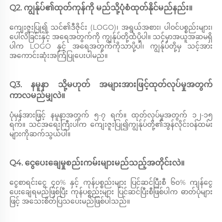
Q2. ကျွန်ုပ်၏ထုတ်ကုန်ကို မည်သို့ပုံစံထုတ်နိုင်မည်နည်း။ 
ကျေးဇူးပြု၍ သင်၏ဒီဇိုင်း (LOGO)၊ အရွယ်အစား၊ ပါဝင်ပစ္စည်းများ၊ 
ပေါ်လိခြင်းနှင့် အရေအတွက်ကို ကျွန်ုပ်တို့ထံပို့ပါ။ သင့်မှာအယူအဆမရှိ
ပါက LOGO နှင့် အရေအတွက်ကိုသာပို့ပါ၊ ကျွန်ုပ်တို့မှ သင့်အား
အကောင်းဆုံးအကြံပြုပေးပါမည်။ 
Q3. နမူနာ သို့မဟုတ် အများအားဖြင့်ထုတ်လုပ်မှုအတွက် 
ကာလမည်မျှလဲ။ 
ပုံမှန်အားဖြင့် နမူနာအတွက် ၅-၇ ရက်။ ထုတ်လုပ်မှုအတွက် ၁၂-၁၅ 
ရက်။ သင်အရေးကြီးပါက ကျေးဇူးပြု၍ကျွန်ုပ်တို့၏အွန်လိုင်းဝန်ထမ်း
များကိုဆက်သွယ်ပါ။ 
Q4. ငွေပေးချေမှုစည်းကမ်းများမည်သည့်အတိုင်းလဲ။ 
ငွေစာရင်းငွေ ၄၀% နှင့် ကုန်ပစ္စည်းများ ပြင်ဆင်ပြီးစီ ၆၀% ကျန်ငွေ
ပေးချေရမည်ဖြစ်ပြီး ကုန်ပစ္စည်းများ ပြင်ဆင်ပြီးစီဖြစ်ပါက ဓာတ်ပုံများ
ဖြင့် အသေးစိတ်ပြသပေးမည်ဖြစ်ပါသည်။ 