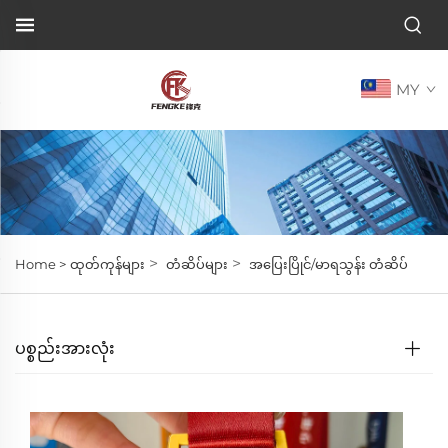
MY
>
>
Home >
ထုတ်ကုန်များ
တံဆိပ်များ
အပြေးပြိုင်/မာရသွန်း တံဆိပ်
ပစ္စည်းအားလုံး