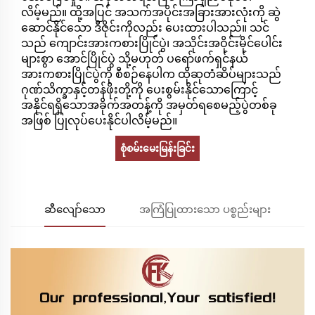
လိမ့်မည်။ ထို့အပြင် အသက်အပိုင်းအခြားအားလုံးကို ဆွဲ
ဆောင်နိုင်သော ဒီဇိုင်းကိုလည်း ပေးထားပါသည်။ သင်
သည် ကျောင်းအားကစားပြိုင်ပွဲ၊ အသိုင်းအဝိုင်းမိုင်ပေါင်း
များစွာ အောင်ပြိုင်ပွဲ သို့မဟုတ် ပရော်ဖက်ရှင်နယ်
အားကစားပြိုင်ပွဲကို စီစဉ်နေပါက ထိုဆုတံဆိပ်များသည်
ဂုဏ်သိက္ခာနှင့်တန်ဖိုးတို့ကို ပေးစွမ်းနိုင်သောကြောင့်
အနိုင်ရရှိသောအခိုက်အတန့်ကို အမှတ်ရစေမည့်ပွဲတစ်ခု
အဖြစ် ပြုလုပ်ပေးနိုင်ပါလိမ့်မည်။
စုံစမ်းမေးမြန်းခြင်း
ဆီလျော်သော
အကြံပြုထားသော ပစ္စည်းများ