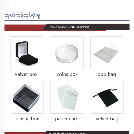
ထုတ်ကုန်ထုပ်ပိုးမှု