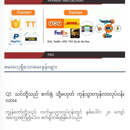
မေးလေ့ရှိသောမေးခွန်းများ
Q1. သင်တို့သည် စက်ရုံ သို့မဟုတ် ကုန်သွားကုန်လာလုပ်ငန်း
လား။ 
ကျွန်တော်တို့သည် လက်မှုပညာလုပ်ငန်းတွင် နှစ်ပေါင်း ၂၀ ကျော်
အတွေ့အကြုံရှိသော စက်ရုံတစ်ခုဖြစ်ပါသည်။ 