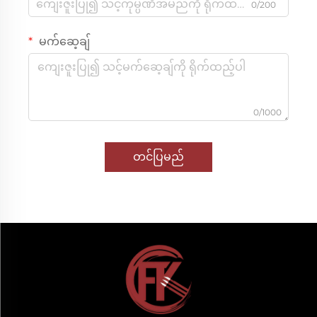
0/200
မက်ဆေ့ချ်
0/1000
တင်ပြမည်