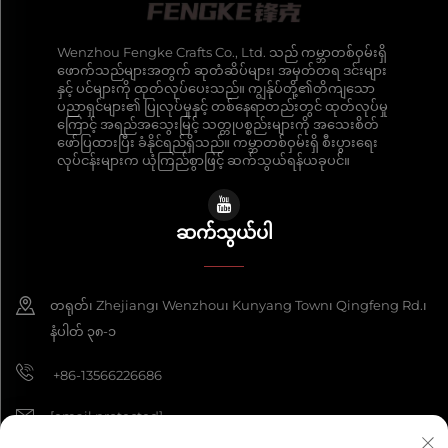
Wenzhou Fengke Crafts Co., Ltd. သည် ကမ္ဘာတစ်ဝှမ်းရှိ
ဖောက်သည်များအတွက် ဆုတံဆိပ်များ၊ အမှတ်တရ ဒင်းများ
နှင့် ပင်များကို ထုတ်လုပ်ပေးသည်။ ကျွန်ုပ်တို့၏တိကျသော
ပညာရှင်များ၏ ပြုလုပ်မှုနှင့် တစ်နေရာတည်းတွင် ထုတ်လုပ်မှု
ကြောင့် အရည်အသွေးမြင့် သတ္တုပစ္စည်းများကို အသေးစိတ်
ဖော်ပြထားပြီး ခံနိုင်ရည်ရှိသည်။ ကမ္ဘာတစ်ဝှမ်းရှိ စီးပွားရေး
လုပ်ငန်းများက ယုံကြည်စွာဖြင့် ဆက်သွယ်ရန်ယခုပင်။
ဆက်သွယ်ပါ
တရုတ်၊ Zhejiang၊ Wenzhou၊ Kunyang Town၊ Qingfeng Rd.၊
နံပါတ် ၃၈-၁
+86-13566226686
[email protected]