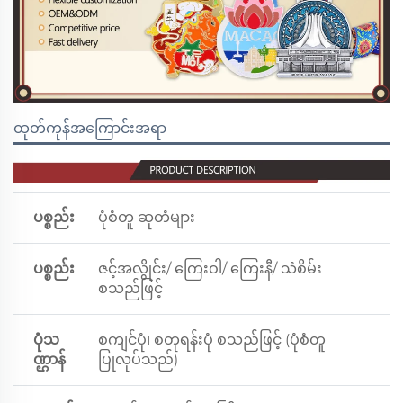
ထုတ်ကုန်အကြောင်းအရာ
ပစ္စည်း
ပုံစံတူ ဆုတံများ
ပစ္စည်း
ဇင့်အလွိုင်း/ ကြေးဝါ/ ကြေးနီ/ သံစိမ်း
စသည်ဖြင့်
ပုံသ
စကျင်ပုံ၊ စတုရန်းပုံ စသည်ဖြင့် (ပုံစံတူ
ဏ္ဌာန်
ပြုလုပ်သည်)