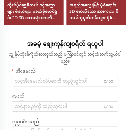
ကိုယ်ပိုင်ရွှေမီတယ် ဇင့်အလွှာ
အရည်အသွေးမြင့် ပုံစံရောင်း
များ မီဒယ်များ ခေတ်မှီဖောင်ရှို
3D ဗောလီဘော အားကစား မီ
င်း 2D 3D ဘောလုံး ဗောလီဘော
တယ်ဆုမှတ်တမ်းများ ပုံစံ
ဆုများကို ကစားကွက်ပြိုင်ပွဲများ
ရောင်း အမှတ်တရ ဆုမှတ်တမ်း
အတွက် လိုဂိုကိုယ်ပိုင်ပြုလုပ်
ဇိန်းအလွှာပြားဖြင့်ပြုလုပ်ထား
ခြင်း
သော
အခမဲ့ စျေးကုန်ကျစရိတ် ရယူပါ
ကျွန်ုပ်တို့၏ကိုယ်စားလှယ်သည် မကြာခင်တွင် သင့်ထံဆက်သွယ်ပါ
မည်။
အီးမေးလ်
0/100
နာမည်
0/100
ကုမ္ပဏီအမည်