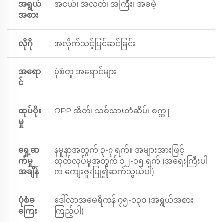
အရွယ်
အငယ်၊ အလတ်၊ အကြီး၊ အခမဲ့
အစား
လိုဂို
အလိုက်သင့်ပြင်ဆင်ခြင်း
အရော
ပုံစံတူ အရောင်များ
င်
ထုပ်ပိုး
OPP အိတ်၊ သစ်သားတံဆိပ်၊ စက္ကူ
မှု
ရှေ့ဆ
နမူနာအတွက် ၃-၇ ရက်။ အများအားဖြင့်
က်မှု
ထုတ်လုပ်မှုအတွက် ၁၂-၁၅ ရက် (အရေးကြီးပါ
အချိန်
က ကျေးဇူးပြု၍ဆက်သွယ်ပါ)
ပုံစံခ
ဒေါ်လာအမေရိကန် ၇၅-၁၃၀ (အရွယ်အစား
ကြေး
ကြည့်ပါ)