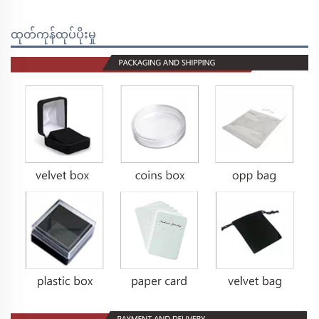
ထုတ်ကုန်ထုပ်ပိုးမှု