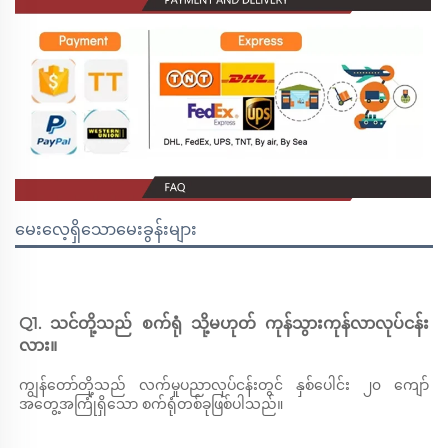
မေးလေ့ရှိသောမေးခွန်းများ
Q1. သင်တို့သည် စက်ရုံ သို့မဟုတ် ကုန်သွားကုန်လာလုပ်ငန်း
လား။ 
ကျွန်တော်တို့သည် လက်မှုပညာလုပ်ငန်းတွင် နှစ်ပေါင်း ၂၀ ကျော်
အတွေ့အကြုံရှိသော စက်ရုံတစ်ခုဖြစ်ပါသည်။ 