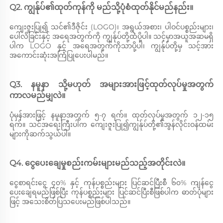
Q2. ကျွန်ုပ်၏ထုတ်ကုန်ကို မည်သို့ပုံစံထုတ်နိုင်မည်နည်း။ 
ကျေးဇူးပြု၍ သင်၏ဒီဇိုင်း (LOGO)၊ အရွယ်အစား၊ ပါဝင်ပစ္စည်းများ၊ 
ပေါ်လိခြင်းနှင့် အရေအတွက်ကို ကျွန်ုပ်တို့ထံပို့ပါ။ သင့်မှာအယူအဆမရှိ
ပါက LOGO နှင့် အရေအတွက်ကိုသာပို့ပါ၊ ကျွန်ုပ်တို့မှ သင့်အား
အကောင်းဆုံးအကြံပြုပေးပါမည်။ 
Q3. နမူနာ သို့မဟုတ် အများအားဖြင့်ထုတ်လုပ်မှုအတွက် 
ကာလမည်မျှလဲ။ 
ပုံမှန်အားဖြင့် နမူနာအတွက် ၅-၇ ရက်။ ထုတ်လုပ်မှုအတွက် ၁၂-၁၅ 
ရက်။ သင်အရေးကြီးပါက ကျေးဇူးပြု၍ကျွန်ုပ်တို့၏အွန်လိုင်းဝန်ထမ်း
များကိုဆက်သွယ်ပါ။ 
Q4. ငွေပေးချေမှုစည်းကမ်းများမည်သည့်အတိုင်းလဲ။ 
ငွေစာရင်းငွေ ၄၀% နှင့် ကုန်ပစ္စည်းများ ပြင်ဆင်ပြီးစီ ၆၀% ကျန်ငွေ
ပေးချေရမည်ဖြစ်ပြီး ကုန်ပစ္စည်းများ ပြင်ဆင်ပြီးစီဖြစ်ပါက ဓာတ်ပုံများ
ဖြင့် အသေးစိတ်ပြသပေးမည်ဖြစ်ပါသည်။ 