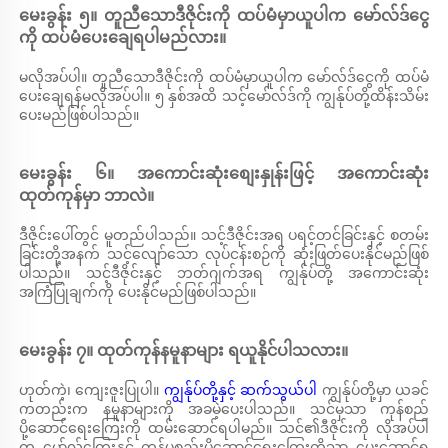
မေးခွန်း ၅။ တူညီသောဒီဇိုင်းကို ထပ်မံမှာယူပါက မော်လ်ဒ်ငွေ
ကို ထပ်မံပေးချေရပါမည်လား။ 
မလိုအပ်ပါ။ တူညီသောဒီဇိုင်းကို ထပ်မံမှာယူပါက မော်လ်ဒ်ငွေကို ထပ်မံ
ပေးချေရန်မလိုအပ်ပါ။ ၅ နှစ်အထိ သင့်မော်လ်ဒ်ကို ကျွန်ုပ်တို့ထိန်းသိမ်း
ပေးမည်ဖြစ်ပါသည်။ 
မေးခွန်း ၆။ အကောင်းဆုံးစျေးနှုန်းဖြင့် အကောင်းဆုံး
ထုတ်ကုန်မှာ ဘာလဲ။ 
ဒီဇိုင်းပေါ်တွင် မူတည်ပါသည်။ သင့်ဒီဇိုင်းအရ ပရင့်တင်ခြင်းနှင့် စတမ်း
ခြင်းတို့အနက် သင့်လျော်သော လုပ်ငန်းစဉ်ကို ဆုံးဖြတ်ပေးနိုင်မည်ဖြစ်
ပါသည်။ သင့်ဒီဇိုင်းနှင့် ဘတ်ဂျက်အရ ကျွန်ုပ်တို့ အကောင်းဆုံး
အကြံပြုချက်ကို ပေးနိုင်မည်ဖြစ်ပါသည်။ 
မေးခွန်း ၇။ ထုတ်ကုန်နမူနာများ ရယူနိုင်ပါသလား။ 
ဟုတ်ကဲ့၊ ကျေးဇူးပြုပါ။ 
ကျွန်ုပ်တို့နှင့် ဆက်သွယ်ပါ 
ကျွန်ုပ်တို့မှာ ယခင်
ကတည်းက နမူနာများကို အခမဲ့ပေးပါသည်။ သင်မှသာ ကုန်စည်
ပို့ဆောင်ရေးကြေးကို ထမ်းဆောင်ရပါမည်။ သင်၏ဒီဇိုင်းကို လိုအပ်ပါ
က မော်လ်ကြေးနှင့် ကုန်ပစ္စည်းပို့ဆောင်ရေးကြေးကိုသာ ပေးဆောင်ရ