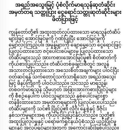
အရည်အသွေးမြင့် ပုံစံလိုက်မာရသုန်ဆုတံဆိုင်း
အမှတ်တရ သတ္တုပြား ငွေရောင်သတ္တုဆုတံဆိုင်းများ
ဖိတ်ပြားဖြင့်
ကျွန်တော်တို့၏ အထူးထုတ်လုပ်ထားသော မာရသွန်တံဆိပ်
များဖြင့် အောင်မြင်မှုကို ဂုဏ်ပြုပြီး အောင်မြင်မှုကို
မျှော်လင့်ကြည့်ပါ။ အမှုန့်များကို ချောမွေ့သော ငွေရောင်ဖြင့်
ပြုလုပ်ထားသော ဇင့်ပေါင်းစပ်များမှ ပြုလုပ်ထားသော
တံဆိပ်များသည် အားကစားအောင်မြင်မှု၏ စိတ်ဓာတ်ကို
ကိုယ်စားပြုပါသည်။ တံဆိပ်တစ်ခုချင်းစီတွင် အလွန်
အသားတင်ပြထားသော အသေးစိတ်အချက်များ ပါဝင်ပြီး
ဝတ်ဆင်ရန် သက်တောင့်သက်သာရှိသော အရည်အသွေး
မြင့် ဖိနပ်ကြိုးကို ပါဝင်ပါသည်။ သင်သည် မာရသွန်၊
တစ်ဝက်မာရသွန် သို့မဟုတ် အခြားအားကစားပြိုင်ပွဲများ
ကို စီစဉ်နေပါက ပါဝင်သူများသည် နှစ်ပေါင်းများစွာ
တန်ဖိုးထားသော အမှတ်တရများကို ပြုလုပ်ပေးပါသည်။
တံဆိပ်များကို သင်၏ ပြိုင်ပွဲ၏ လိုဂို၊ နေ့စွဲနှင့် ဒီဇိုင်း
နှစ်သက်မှုများအရ ကိုယ်ပိုင်ပြုပြင်နိုင်ပါသည်။ သူတို့၏
အထူးပြုလုပ်မှုနှင့် ပရော်ဖက်ရှင်နယ်ပုံစံသည် ယှဉ်ပြိုင်မှု
များနှင့် အလုပ်ရှင်များအတွက် အကောင်းဆုံးဖြစ်ပါသည်။