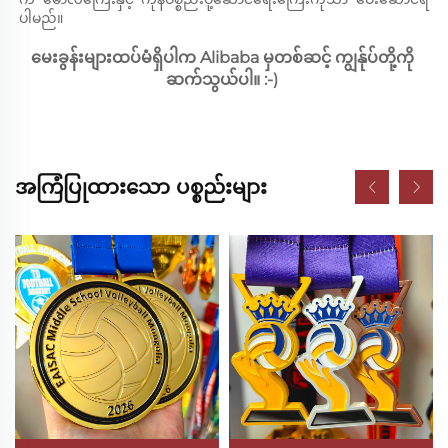
ပါမည်။ 
မေးခွန်းများထပ်မံရှိပါက Alibaba မှတစ်ဆင့် ကျွန်ုပ်တို့ကို 
ဆက်သွယ်ပါ။ :-) 
အကြံပြုထားသော ပစ္စည်းများ