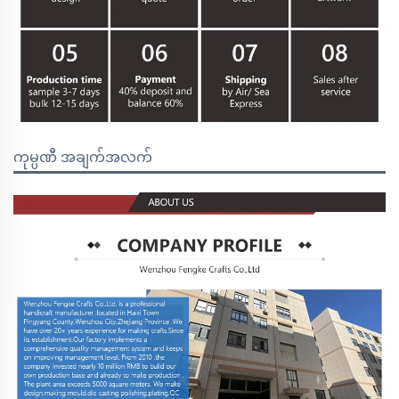
ကုမ္ပဏီ အချက်အလက်