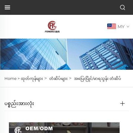
MY
>
>
Home >
ထုတ်ကုန်များ
တံဆိပ်များ
အပြေးပြိုင်/မာရသွန်း တံဆိပ်
ပစ္စည်းအားလုံး