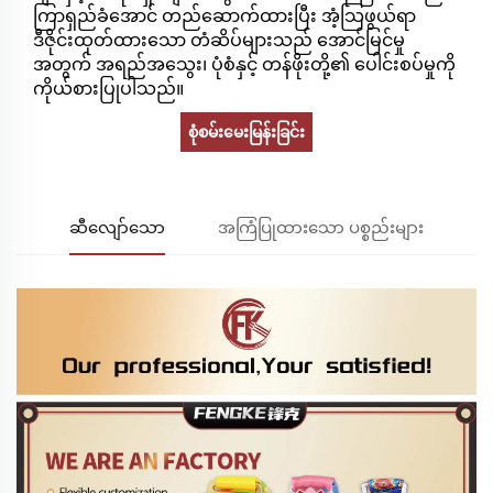
ကြာရှည်ခံအောင် တည်ဆောက်ထားပြီး အံ့သြဖွယ်ရာ
ဒီဇိုင်းထုတ်ထားသော တံဆိပ်များသည် အောင်မြင်မှု
အတွက် အရည်အသွေး၊ ပုံစံနှင့် တန်ဖိုးတို့၏ ပေါင်းစပ်မှုကို
ကိုယ်စားပြုပါသည်။
စုံစမ်းမေးမြန်းခြင်း
ဆီလျော်သော
အကြံပြုထားသော ပစ္စည်းများ