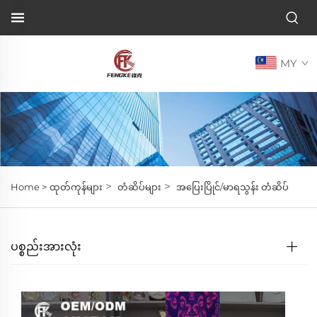
MY
>
>
Home >
ထုတ်ကုန်များ
တံဆိပ်များ
အပြေးပြိုင်/မာရသွန်း တံဆိပ်
ပစ္စည်းအားလုံး