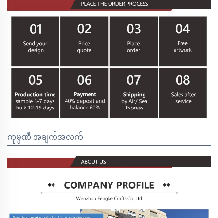
ကုမ္ပဏီ အချက်အလက်