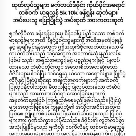
ထုတ်လုပ်သူများ မက်တယ်ဒီဇိုင်း ကိုယ်ပိုင်အရောင်
တစ်ဝက် မာရသွန် 5k 10k ဖန်ရွန်း ဆုတံများ
အပ်ပေးသူ ပြေးပြိုင်ပွဲ အပ်ဆုတံ အားကစားဆုတံ
၅ကီလိုမီတာ ဖန်းရန်းများမှ စိန်ခေါ်မှုပြည့်ဝသော တစ်ဝက်
မာရသွန်များအထိ ပြိုင်ပွဲဝင်သူများကို အသိအမှတ်ပြုရန်
နှင့် ဆုချီးမှင်ရန်အတွက် ဤအထူးဒီဇိုင်းထုတ်ထားသော မီ
တယ်တံဆိပ်သည် သင့်အတွက် အကောင်းဆုံးနည်းလမ်း
ဖြစ်ပါသည်။ အရည်အသွေးမြင့် ပစ္စည်းများဖြင့် ပြုလုပ်
ထားသော တံဆိပ်တိုင်းတွင် အသေးစိတ်အလှဆုံးသော
ဒီဇိုင်းများပါဝင်ပြီး သင်ရွေးချယ်သော အရောင်များ၊ ပြိုင်ပွဲ
လိုဂိုနှင့် ပြိုင်ပွဲဆိုင်ရာ အချက်အလက်များကို အက်စလ်
ပြုလုပ်နိုင်ပါသည်။ မီတယ်ဖြင့်ပြုလုပ်ထားသော တံဆိပ်
များသည် အားကစားဆိုင်ရာ အောင်မြင်မှုများကို
အမှတ်တရအဖြစ် ကြာရှည်ခံစေမည်ဖြစ်ပါသည်။ ပြိုင်ပွဲ
များအတွက်ဖြစ်စေ၊ ကျွန်ုပ်တို့၏ အသိုင်းအဝိုင်းအတွက်
ဖြစ်စေ ဤမျက်စိဖမ်းဆုံး ပြီးဆုံးတံဆိပ်များသည် ပြိုင်ပွဲ
များအား ဂုဏ်သိက္ခာပေးပိုင်းသည်။ ဒီဇိုင်း၏ လွတ်လပ်စွာ
အသုံးပြုနိုင်မှုသည် ၅ကီလို၊ ၁၀ကီလိုနှင့် တစ်ဝက်မာရသွန်
အကွာအဝေးများအတွက် အလွန်ကောင်းမွန်စွာ ကိုက်ညီပြီး