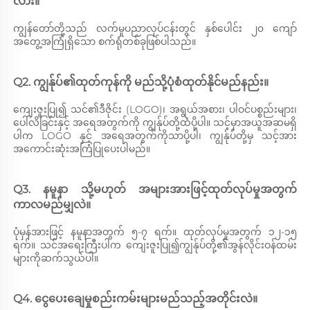
လား။ 
ကျွန်တော်တို့သည် လက်မှုပညာလုပ်ငန်းတွင် နှစ်ပေါင်း ၂၀ ကျော်
အတွေ့အကြုံရှိသော စက်ရုံတစ်ခုဖြစ်ပါသည်။ 
Q2. ကျွန်ုပ်၏ထုတ်ကုန်ကို မည်သို့ပုံစံထုတ်နိုင်မည်နည်း။ 
ကျေးဇူးပြု၍ သင်၏ဒီဇိုင်း (LOGO)၊ အရွယ်အစား၊ ပါဝင်ပစ္စည်းများ၊ 
ပေါ်လိခြင်းနှင့် အရေအတွက်ကို ကျွန်ုပ်တို့ထံပို့ပါ။ သင့်မှာအယူအဆမရှိ
ပါက LOGO နှင့် အရေအတွက်ကိုသာပို့ပါ၊ ကျွန်ုပ်တို့မှ သင့်အား
အကောင်းဆုံးအကြံပြုပေးပါမည်။ 
Q3. နမူနာ သို့မဟုတ် အများအားဖြင့်ထုတ်လုပ်မှုအတွက် 
ကာလမည်မျှလဲ။ 
ပုံမှန်အားဖြင့် နမူနာအတွက် ၅-၇ ရက်။ ထုတ်လုပ်မှုအတွက် ၁၂-၁၅ 
ရက်။ သင်အရေးကြီးပါက ကျေးဇူးပြု၍ကျွန်ုပ်တို့၏အွန်လိုင်းဝန်ထမ်း
များကိုဆက်သွယ်ပါ။ 
Q4. ငွေပေးချေမှုစည်းကမ်းများမည်သည့်အတိုင်းလဲ။ 