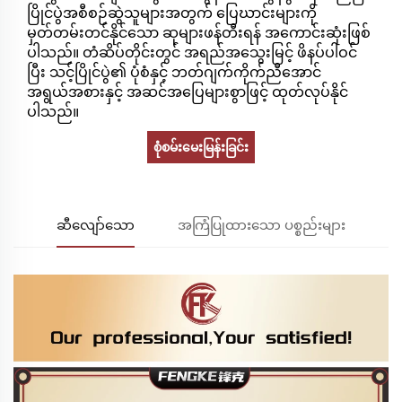
ပြိုင်ပွဲအစီစဉ်ဆွဲသူများအတွက် ပြေဃာင်းများကို
မှတ်တမ်းတင်နိုင်သော ဆုများဖန်တီးရန် အကောင်းဆုံးဖြစ်
ပါသည်။ တံဆိပ်တိုင်းတွင် အရည်အသွေးမြင့် ဖိနပ်ပါဝင်
ပြီး သင့်ပြိုင်ပွဲ၏ ပုံစံနှင့် ဘတ်ဂျက်ကိုက်ညီအောင်
အရွယ်အစားနှင့် အဆင်အပြေများစွာဖြင့် ထုတ်လုပ်နိုင်
ပါသည်။
စုံစမ်းမေးမြန်းခြင်း
ဆီလျော်သော
အကြံပြုထားသော ပစ္စည်းများ