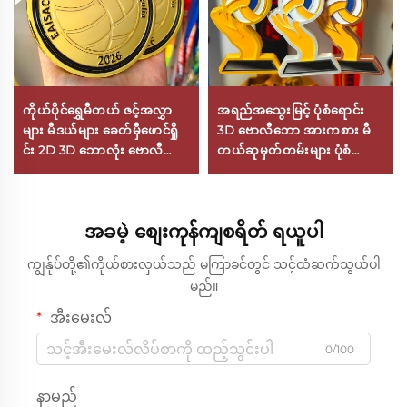
ကိုယ်ပိုင်ရွှေမီတယ် ဇင့်အလွှာ
အရည်အသွေးမြင့် ပုံစံရောင်း
များ မီဒယ်များ ခေတ်မှီဖောင်ရှို
3D ဗောလီဘော အားကစား မီ
င်း 2D 3D ဘောလုံး ဗောလီဘော
တယ်ဆုမှတ်တမ်းများ ပုံစံ
ဆုများကို ကစားကွက်ပြိုင်ပွဲများ
ရောင်း အမှတ်တရ ဆုမှတ်တမ်း
အတွက် လိုဂိုကိုယ်ပိုင်ပြုလုပ်
ဇိန်းအလွှာပြားဖြင့်ပြုလုပ်ထား
ခြင်း
သော
အခမဲ့ စျေးကုန်ကျစရိတ် ရယူပါ
ကျွန်ုပ်တို့၏ကိုယ်စားလှယ်သည် မကြာခင်တွင် သင့်ထံဆက်သွယ်ပါ
မည်။
အီးမေးလ်
0/100
နာမည်