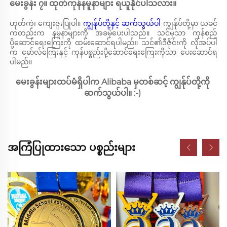
မေးခွန်း ၇။ ထုတ်ကုန်နမူနာများ ရယူနိုင်ပါသလား။ 
ဟုတ်ကဲ့၊ ကျေးဇူးပြုပါ။ 
ကျွန်ုပ်တို့နှင့် ဆက်သွယ်ပါ 
ကျွန်ုပ်တို့မှာ ယခင်
ကတည်းက နမူနာများကို အခမဲ့ပေးပါသည်။ သင်မှသာ ကုန်စည်
ပို့ဆောင်ရေးကြေးကို ထမ်းဆောင်ရပါမည်။ သင်၏ဒီဇိုင်းကို လိုအပ်ပါ
က မော်လ်ကြေးနှင့် ကုန်ပစ္စည်းပို့ဆောင်ရေးကြေးကိုသာ ပေးဆောင်ရ
ပါမည်။ 
မေးခွန်းများထပ်မံရှိပါက Alibaba မှတစ်ဆင့် ကျွန်ုပ်တို့ကို 
ဆက်သွယ်ပါ။ :-) 
အကြံပြုထားသော ပစ္စည်းများ