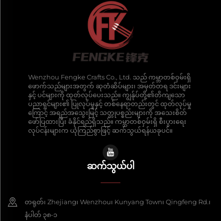
Wenzhou Fengke Crafts Co., Ltd. သည် ကမ္ဘာတစ်ဝှမ်းရှိ
ဖောက်သည်များအတွက် ဆုတံဆိပ်များ၊ အမှတ်တရ ဒင်းများ
နှင့် ပင်များကို ထုတ်လုပ်ပေးသည်။ ကျွန်ုပ်တို့၏တိကျသော
ပညာရှင်များ၏ ပြုလုပ်မှုနှင့် တစ်နေရာတည်းတွင် ထုတ်လုပ်မှု
ကြောင့် အရည်အသွေးမြင့် သတ္တုပစ္စည်းများကို အသေးစိတ်
ဖော်ပြထားပြီး ခံနိုင်ရည်ရှိသည်။ ကမ္ဘာတစ်ဝှမ်းရှိ စီးပွားရေး
လုပ်ငန်းများက ယုံကြည်စွာဖြင့် ဆက်သွယ်ရန်ယခုပင်။
ဆက်သွယ်ပါ
တရုတ်၊ Zhejiang၊ Wenzhou၊ Kunyang Town၊ Qingfeng Rd.၊
နံပါတ် ၃၈-၁