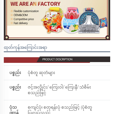
ထုတ်ကုန်အကြောင်းအရာ
ပစ္စည်း
ပုံစံတူ ဆုတံများ
ပစ္စည်း
ဇင့်အလွိုင်း/ ကြေးဝါ/ ကြေးနီ/ သံစိမ်း
စသည်ဖြင့်
ပုံသ
စကျင်ပုံ၊ စတုရန်းပုံ စသည်ဖြင့် (ပုံစံတူ
ဏ္ဌာန်
ပြုလုပ်သည်)