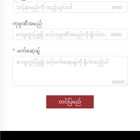
0/100
ကုမ္ပဏီအမည်
0/200
မက်ဆေ့ချ်
0/1000
တင်ပြမည်