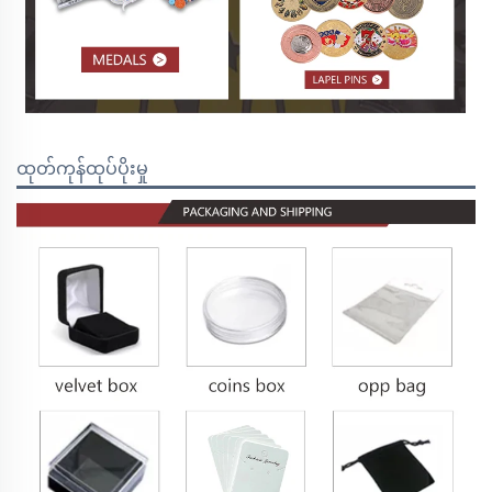
ထုတ်ကုန်ထုပ်ပိုးမှု