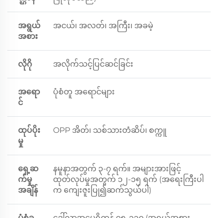
အရွယ်
အငယ်၊ အလတ်၊ အကြီး၊ အခမဲ့
အစား
လိုဂို
အလိုက်သင့်ပြင်ဆင်ခြင်း
အရော
ပုံစံတူ အရောင်များ
င်
ထုပ်ပိုး
OPP အိတ်၊ သစ်သားတံဆိပ်၊ စက္ကူ
မှု
ရှေ့ဆ
နမူနာအတွက် ၃-၇ ရက်။ အများအားဖြင့်
က်မှု
ထုတ်လုပ်မှုအတွက် ၁၂-၁၅ ရက် (အရေးကြီးပါ
အချိန်
က ကျေးဇူးပြု၍ဆက်သွယ်ပါ)
ပုံစံခ
ဒေါ်လာအမေရိကန် ၇၅-၁၃၀ (အရွယ်အစား