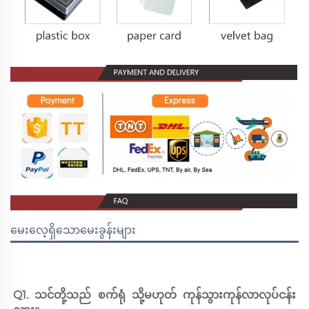
မေးလေ့ရှိသောမေးခွန်းများ
Q1. သင်တို့သည် စက်ရုံ သို့မဟုတ် ကုန်သွားကုန်လာလုပ်ငန်း