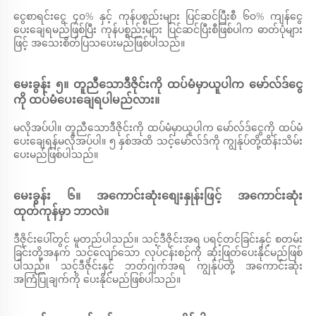
ငွေစာရင်းငွေ ၄၀% နှင့် ကုန်ပစ္စည်းများ ပြင်ဆင်ပြီးစီ ၆၀% ကျန်ငွေ
ပေးချေရမည်ဖြစ်ပြီး ကုန်ပစ္စည်းများ ပြင်ဆင်ပြီးစီဖြစ်ပါက ဓာတ်ပုံများ
ဖြင့် အသေးစိတ်ပြသပေးမည်ဖြစ်ပါသည်။ 
မေးခွန်း ၅။ တူညီသောဒီဇိုင်းကို ထပ်မံမှာယူပါက မော်လ်ဒ်ငွေ
ကို ထပ်မံပေးချေရပါမည်လား။ 
မလိုအပ်ပါ။ တူညီသောဒီဇိုင်းကို ထပ်မံမှာယူပါက မော်လ်ဒ်ငွေကို ထပ်မံ
ပေးချေရန်မလိုအပ်ပါ။ ၅ နှစ်အထိ သင့်မော်လ်ဒ်ကို ကျွန်ုပ်တို့ထိန်းသိမ်း
ပေးမည်ဖြစ်ပါသည်။ 
မေးခွန်း ၆။ အကောင်းဆုံးစျေးနှုန်းဖြင့် အကောင်းဆုံး
ထုတ်ကုန်မှာ ဘာလဲ။ 
ဒီဇိုင်းပေါ်တွင် မူတည်ပါသည်။ သင့်ဒီဇိုင်းအရ ပရင့်တင်ခြင်းနှင့် စတမ်း
ခြင်းတို့အနက် သင့်လျော်သော လုပ်ငန်းစဉ်ကို ဆုံးဖြတ်ပေးနိုင်မည်ဖြစ်
ပါသည်။ သင့်ဒီဇိုင်းနှင့် ဘတ်ဂျက်အရ ကျွန်ုပ်တို့ အကောင်းဆုံး
အကြံပြုချက်ကို ပေးနိုင်မည်ဖြစ်ပါသည်။ 