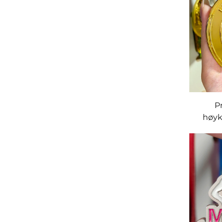
P
høyk
metal
marato