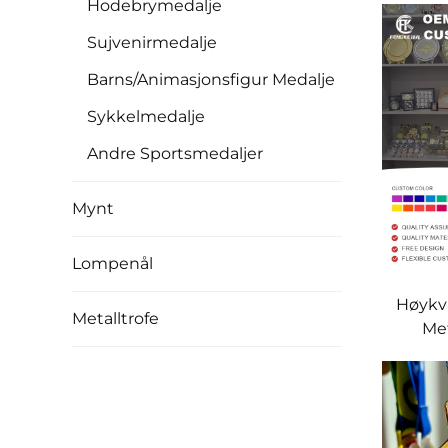
Hodebrymedalje
mod
Sujvenirmedalje
halvm
Barns/Animasjonsfigur Medalje
Sykkelmedalje
Andre Sportsmedaljer
Mynt
Lompenål
Høykv
Metalltrofe
Met
Idr
Marato