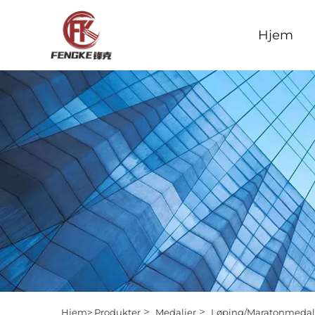
Hjem
>
>
Hjem>
Produkter
Medaljer
Løping/Maratonmedal