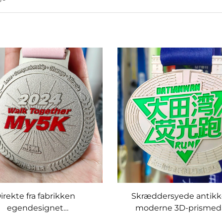
irekte fra fabrikken
Skræddersyede antikk
egendesignet
moderne 3D-prismeda
tallsouvenirmedaljer
Maratonløb Sport Slutf