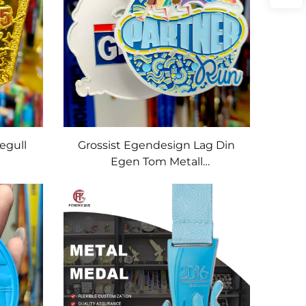
egull
Grossist Egendesign Lag Din
Egen Tom Metall
rdig
Sportsmedalje Sølvlegering 3D
verk
Gullpris Maratonløpsmedaljer