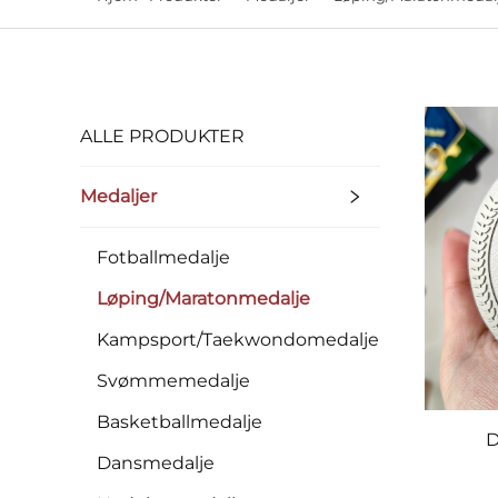
ALLE PRODUKTER
Medaljer
Fotballmedalje
Løping/Maratonmedalje
Kampsport/Taekwondomedalje
Svømmemedalje
Basketballmedalje
D
Dansmedalje
me