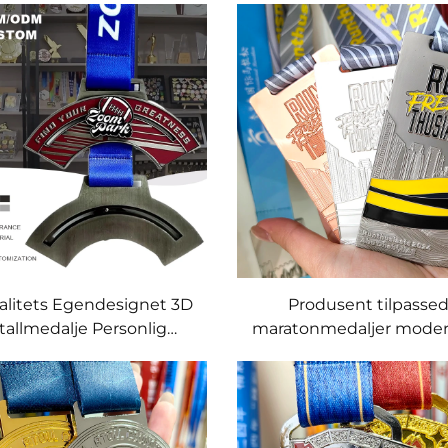
erne stil 5 km 10 km
Færdig i zinklegering 
araton løpeprismedalje
souvenirs
med sløyfe
alitets Egendesignet 3D
Produsent tilpasse
allmedalje Personlig
maratonmedaljer mode
ettsmedalje for Menns
tradisjonelle sportsutme
n Høyt kvalitets trofeer
metallmedaljer for lø
og plaketter
idrettsutstyr