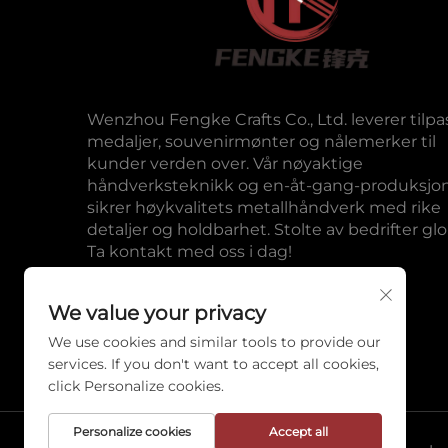
Wenzhou Fengke Crafts Co., Ltd. leverer tilp
medaljer, souvenirmønter og nålemerker til
kunder verden over. Vår nøyaktige
håndverksteknikk og en-åt-gang-produksjo
sikrer høykvalitets metallhåndverk med rike
detaljer og holdbarhet. Stolte av bedrifter glo
Ta kontakt med oss i dag!
We value your privacy
We use cookies and similar tools to provide our
services. If you don't want to accept all cookies,
click Personalize cookies.
Personalize cookies
Accept all