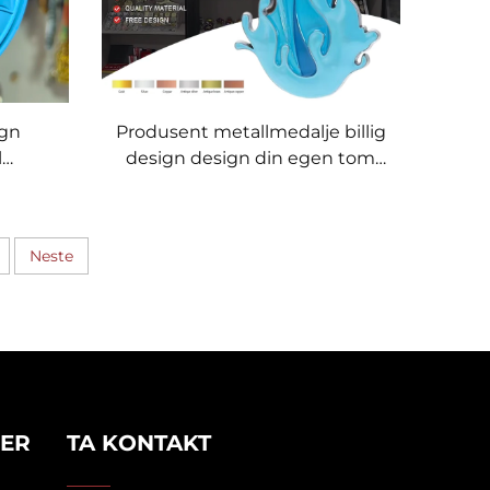
ign
Produsent metallmedalje billig
l
design design din egen tom
tonløp
løpemaratonmedaljer til
suvenirs
Neste
KER
TA KONTAKT