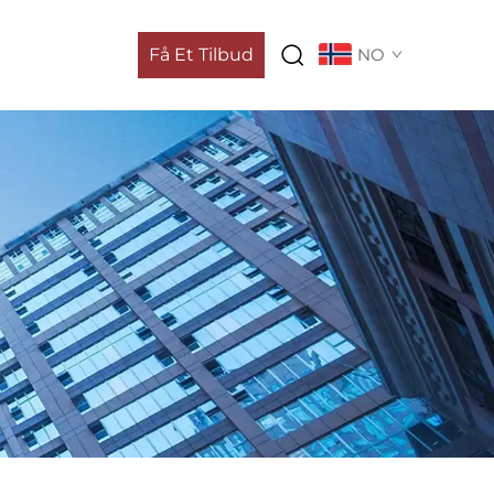
Få Et Tilbud
NO