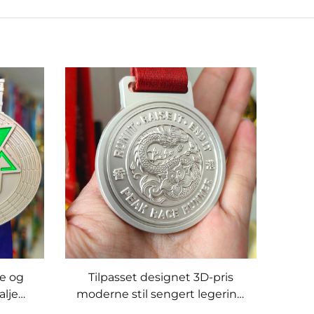
e og
Tilpasset designet 3D-pris
lje
moderne stil sengert legering
ører
idrettsmedaljer for 5k 10k