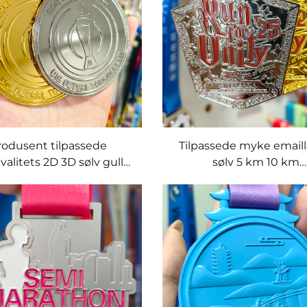
rodusent tilpassede
Tilpassede myke emaill
valitets 2D 3D sølv gull
sølv 5 km 10 km
lmedaljer og trofeer for
maratonløpsmedalje fe
n fotball andre idretter
medaljer i metallhånd