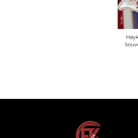
Høyk
Souve
Vei