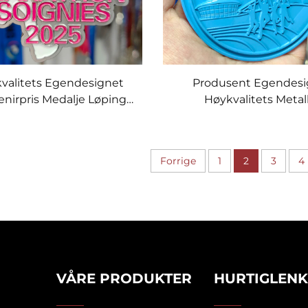
valitets Egendesignet
Produsent Egendes
nirpris Medalje Løping
Høykvalitets Metal
Løp 3D Finisher
Sportsmedalje 3D Mara
mountainbike Sykkel
Idrettsmedalje
Medaljer
Forrige
1
2
3
4
VÅRE PRODUKTER
HURTIGLEN