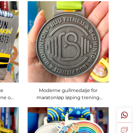
til
maraton eventyrsti løpe
fullførermedalje
de
Moderne gullmedalje for
rne og
maratonløp løping trening
rkelser
styrketrening idrettsmedaljer
ping
med sløyfe produsent
utmerkelser medaljer