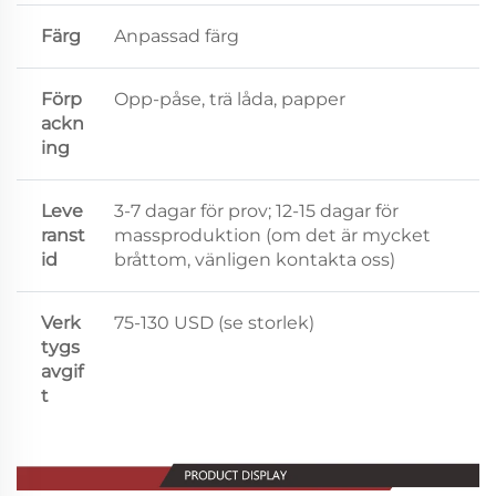
Färg
Anpassad färg
Förp
Opp-påse, trä låda, papper
ackn
ing
Leve
3-7 dagar för prov; 12-15 dagar för
ranst
massproduktion (om det är mycket
id
bråttom, vänligen kontakta oss)
Verk
75-130 USD (se storlek)
tygs
avgif
t