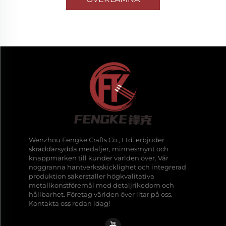
Wenzhou Fengke Crafts Co., Ltd. erbjuder
skräddarsydda medaljer, minnesmynt och
knappmärken till kunder världen över. Vår
noggranna hantverksskicklighet och integrerad
produktion säkerställer högkvalitativa
metallkonstföremål med detaljrikedom och
hållbarhet. Företag världen över litar på oss.
Kontakta oss redan idag!