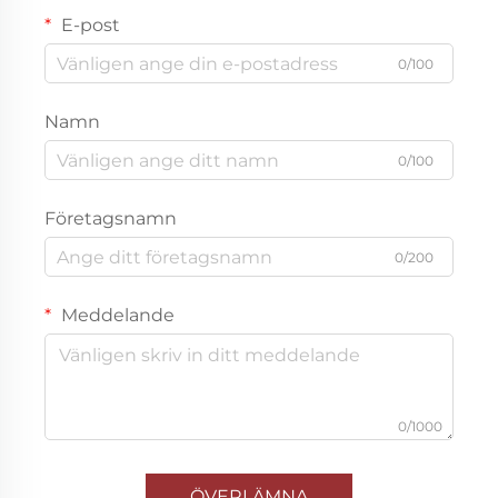
E-post
0/100
Namn
0/100
Företagsnamn
0/200
Meddelande
0/1000
ÖVERLÄMNA