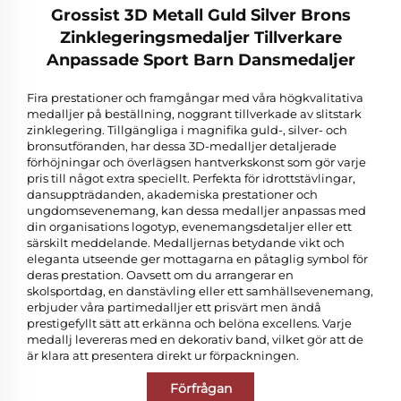
Grossist 3D Metall Guld Silver Brons
Zinklegeringsmedaljer Tillverkare
Anpassade Sport Barn Dansmedaljer
Fira prestationer och framgångar med våra högkvalitativa
medalljer på beställning, noggrant tillverkade av slitstark
zinklegering. Tillgängliga i magnifika guld-, silver- och
bronsutföranden, har dessa 3D-medalljer detaljerade
förhöjningar och överlägsen hantverkskonst som gör varje
pris till något extra speciellt. Perfekta för idrottstävlingar,
dansuppträdanden, akademiska prestationer och
ungdomsevenemang, kan dessa medalljer anpassas med
din organisations logotyp, evenemangsdetaljer eller ett
särskilt meddelande. Medalljernas betydande vikt och
eleganta utseende ger mottagarna en påtaglig symbol för
deras prestation. Oavsett om du arrangerar en
skolsportdag, en danstävling eller ett samhällsevenemang,
erbjuder våra partimedalljer ett prisvärt men ändå
prestigefyllt sätt att erkänna och belöna excellens. Varje
medallj levereras med en dekorativ band, vilket gör att de
är klara att presentera direkt ur förpackningen.
Förfrågan