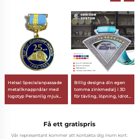
Helsal Specialanpassade
Billig designa din egen
metallknappnålar med
tomma zinkmedalj i 3D
logotyp Personlig mjuk
för tävling, löpning, idrott,
emaljnål för
medalj
minnesbrickor
Få ett gratispris
Vår representant kommer att kontakta dig inom kort.