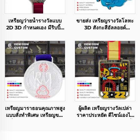
เหรียญว่ายน้ำรางวัลแบบ
ขายส่ง เหรียญรางวัลโลหะ
2D 3D กำหนดเอง มีริบบิ้น
3D สังกะสีอัลลอยด์
ขายส่งเหรียญกีฬาแข่งขัน
ออกแบบเองได้ สำหรับงาน
แบบปริศนา
มาราธอนวิ่ง
เหรียญมาราธอนคุณภาพสูง
ผู้ผลิต เหรียญรางวัลเปล่า
แบบสั่งทำพิเศษ เหรียญของ
ราคาประหยัด ดีไซน์เองได้
ที่ระลึกโลหะผสมสังกะสี
เหรียญกีฬาโลหะสำหรับวิ่ง
เหรียญโลหะสีเงินกีฬา
มาราธอน
พร้อมริบบิ้น