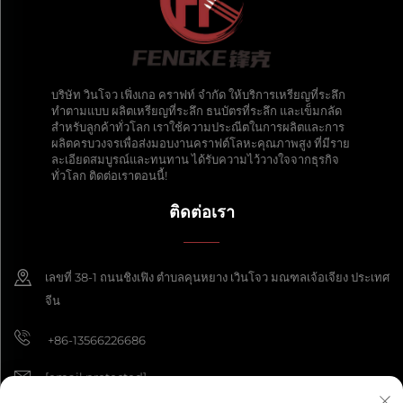
บริษัท วินโจว เฟิ่งเกอ คราฟท์ จำกัด ให้บริการเหรียญที่ระลึก
ทำตามแบบ ผลิตเหรียญที่ระลึก ธนบัตรที่ระลึก และเข็มกลัด
สำหรับลูกค้าทั่วโลก เราใช้ความประณีตในการผลิตและการ
ผลิตครบวงจรเพื่อส่งมอบงานคราฟต์โลหะคุณภาพสูง ที่มีราย
ละเอียดสมบูรณ์และทนทาน ได้รับความไว้วางใจจากธุรกิจ
ทั่วโลก ติดต่อเราตอนนี้!
ติดต่อเรา
เลขที่ 38-1 ถนนชิงเฟิง ตำบลคุนหยาง เวินโจว มณฑลเจ้อเจียง ประเทศ
จีน
+86-13566226686
[email protected]