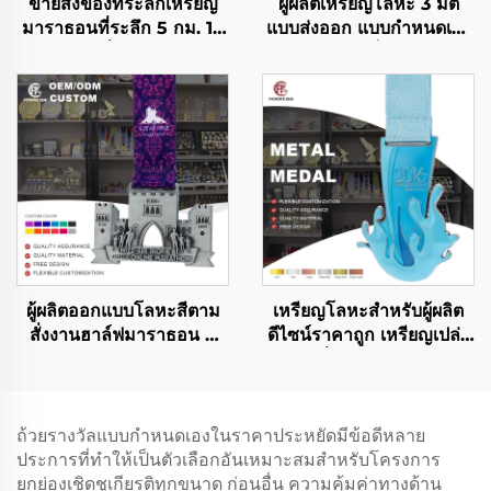
ขายส่งของที่ระลึกเหรียญ
ผู้ผลิตเหรียญโลหะ 3 มิติ
มาราธอนที่ระลึก 5 กม. 10
แบบส่งออก แบบกำหนดเอง
กม. เหรียญวิ่งมาราธอนกีฬา
สำหรับกีฬา เด็ก ระบำ ทำ
โลหะ
จากโลหะผสมสังกะสี สีทอง
สีเงิน สีบรอนซ์
ผู้ผลิตออกแบบโลหะสีตาม
เหรียญโลหะสำหรับผู้ผลิต
สั่งงานฮาล์ฟมาราธอน 5
ดีไซน์ราคาถูก เหรียญเปล่า
กม. 10 กม. ฟันรันเหรียญผู้
สำหรับวิ่งมาราธอน เหรียญ
เข้าเส้นชัยกีฬาวิ่งเหรียญ
ที่ระลึก
รางวัลกีฬา
ถ้วยรางวัลแบบกำหนดเองในราคาประหยัดมีข้อดีหลาย
ประการที่ทำให้เป็นตัวเลือกอันเหมาะสมสำหรับโครงการ
ยกย่องเชิดชูเกียรติทุกขนาด ก่อนอื่น ความคุ้มค่าทางด้าน