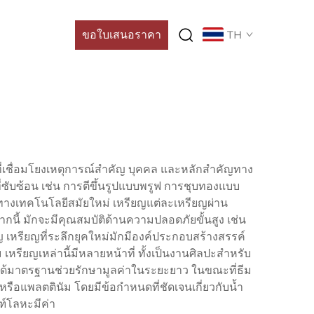
ขอใบเสนอราคา
TH
ี่เชื่อมโยงเหตุการณ์สำคัญ บุคคล และหลักสำคัญทาง
ี่ซับซ้อน เช่น การตีขึ้นรูปแบบพรูฟ การชุบทองแบบ
มทางเทคโนโลยีสมัยใหม่ เหรียญแต่ละเหรียญผ่าน
ี้ มักจะมีคุณสมบัติด้านความปลอดภัยขั้นสูง เช่น
รียญที่ระลึกยุคใหม่มักมีองค์ประกอบสร้างสรรค์
รียญเหล่านี้มีหลายหน้าที่ ทั้งเป็นงานศิลปะสำหรับ
ได้มาตรฐานช่วยรักษามูลค่าในระยะยาว ในขณะที่ธีม
หรือแพลตตินัม โดยมีข้อกำหนดที่ชัดเจนเกี่ยวกับน้ำ
ฑ์โลหะมีค่า