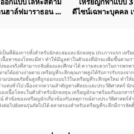
ลิตออกแบบโลหะสีตาม
เหรียญกีฬาแบบ 3 
งานฮาล์ฟมาราธอน 5
ดีไซน์เฉพาะบุคคล 
0 กม. ฟันรันเหรียญผู้
แชมป์ทอง เงิน บร
เส้นชัยกีฬาวิ่งเหรียญ
รางวัลเกียรติย
รางวัลกีฬา
ำให้เป็นที่ต้องการทั้งสำหรับนักสะสมและนักลงทุน ประการแรก เหร
นื้อหาของโลหะมีค่า ทำให้มีมูลค่าในตัวเองที่มักจะเพิ่มขึ้นตามกา
่านสิ่งของจริงที่สามารถจับต้องและศึกษาได้ ความสะดวกในการพ
้อขายได้อย่างง่ายดาย เหรียญที่ระลึกคุณภาพสูงได้รับการรับรองจา
วามปลอดภัยขั้นสูงที่ถูกออกแบบไว้ในเหรียญที่ระลึกยุคใหม่ ทำ
ว่าทองคำแท่งทั่วไป เนื่องจากความสำคัญทางศิลปะและประวัติศาสต
ของเนื้อโลหะในตัวสำหรับนักลงทุน เหรียญมักมาพร้อมกับเอกสารรั
์ หัวข้อของเหรียญมักเกี่ยวข้องกับเหตุการณ์ทางประวัติศาสตร
่อไปยังคนรุ่นถัดไปได้ ตลาดรองสำหรับเหรียญที่ระลึกมีการจัดตั้ง