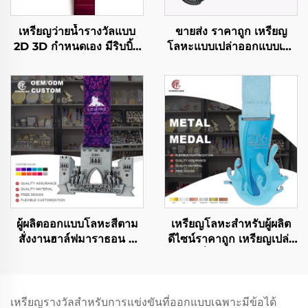
เหรียญว่ายน้ำรางวัลแบบ
ขายส่ง ราคาถูก เหรียญ
2D 3D กำหนดเอง มีริบบิ้น
โลหะแบบเปล่าออกแบบเอง
ขายส่งเหรียญกีฬาแข่งขัน
โลหะผสมสังกะสี 3 มิติ ชุบ
แบบปริศนา
ทอง สำหรับรางวัลการวิ่ง
มาราธอน เหรียญโลหะกีฬา
แบบกำหนดเอง
ผู้ผลิตออกแบบโลหะสีตาม
เหรียญโลหะสำหรับผู้ผลิต
สั่งงานฮาล์ฟมาราธอน 5
ดีไซน์ราคาถูก เหรียญเปล่า
กม. 10 กม. ฟันรันเหรียญผู้
สำหรับวิ่งมาราธอน เหรียญ
เข้าเส้นชัยกีฬาวิ่งเหรียญ
ที่ระลึก
รางวัลกีฬา
เหรียญรางวัลสำหรับการแข่งขันที่ออกแบบเฉพาะมีข้อได้