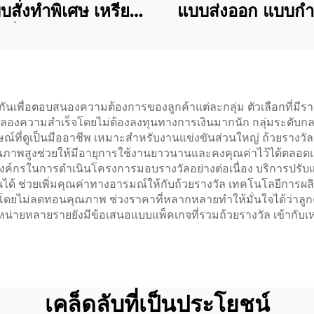
บสั่งทำพิเศษ เหรียญ
แบบส่งออก แบบก
งที่ระลึกโลหะผสม
เอง สำหรับกีฬา เด็
สี เหรียญโลหะสีเงิน
ทำจากโลหะผสมสังกะ
ีฬา พร้อมริบบิ้น
ทอง สีเงิน สีบรอ
กันเพื่อตอบสนองความต้องการของลูกค้าแต่ละกลุ่ม ตัวเลือกที่มีรา
ลองความสำเร็จโดยไม่ต้องลงทุนทางการเงินมากนัก กลุ่มระดับก
ที่ดูเป็นมืออาชีพ เหมาะสำหรับงานแข่งขันส่วนใหญ่ ถ้วยรางวัลระ
ุณภาพสูงช่วยให้มีอายุการใช้งานยาวนานและคงคุณค่าไว้ได้ตลอด
บองค์กรในการดำเนินโครงการมอบรางวัลอย่างต่อเนื่อง บริการปรับแ
ด้ ช่วยเพิ่มคุณค่าทางอารมณ์ให้กับถ้วยรางวัล เทคโนโลยีการผลิ
้โดยไม่ลดทอนคุณภาพ ช่วงราคาที่หลากหลายทำให้มั่นใจได้ว่าลูกค้
ยหลายรายยังมีข้อเสนอแบบแพ็คเกจที่รวมถ้วยรางวัล เข้ากับเหรีย
เคล็ดลับที่เป็นประโยชน์