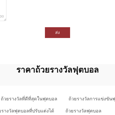
000
ส่ง
ราคาถ้วยรางวัลฟุตบอล
ถ้วยรางวัลที่ดีที่สุดในฟุตบอล
ถ้วยรางวัลการแข่งขัน
ยรางวัลฟุตบอลที่ปรับแต่งได้
ถ้วยรางวัลฟุตบอล