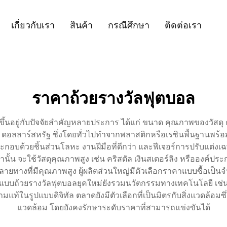
เกี่ยวกับเรา
สินค้า
กรณีศึกษา
ติดต่อเรา
ราคาถ้วยรางวัลฟุตบอล
นอยู่กับปัจจัยสำคัญหลายประการ ได้แก่ ขนาด คุณภาพของวัสดุ ค
30 ดอลลาร์สหรัฐ ซึ่งโดยทั่วไปทำจากพลาสติกหรือเรซินพื้นฐานพร
อบด้วยชิ้นส่วนโลหะ งานฝีมือที่ดีกว่า และฟีเจอร์การปรับแต่งเฉพาะ
ั้น จะใช้วัสดุคุณภาพสูง เช่น คริสตัล เงินสเตอร์ลิง หรือองค์ประ
ลายทางที่มีคุณภาพสูง ผู้ผลิตส่วนใหญ่มีตัวเลือกราคาแบบซื้อเป็
ารออกแบบถ้วยรางวัลฟุตบอลยุคใหม่ยังรวมนวัตกรรมทางเทคโนโลยี เ
ท้ในรูปแบบดิจิทัล ตลาดยังมีตัวเลือกที่เป็นมิตรกับสิ่งแวดล้อมซึ่งทำ
แวดล้อม โดยยังคงรักษาระดับราคาที่สามารถแข่งขันได้