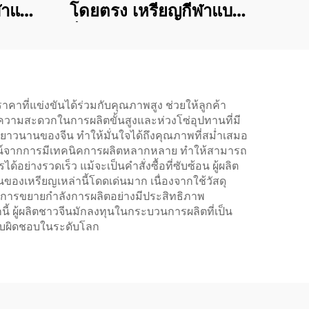
ฬาและ
โดยตรง เหรียญกีฬาแบบ
กแบบ
สั่งทำพิเศษ เหรียญรางวัล
3 มิติ
มาราธอน เหรียญกีฬาวิ่ง
นงาน
การแข่งขันกีฬา เหรียญ
โลหะ
าคาที่แข่งขันได้ร่วมกับคุณภาพสูง ช่วยให้ลูกค้า
ยความสะดวกในการผลิตขั้นสูงและห่วงโซ่อุปทานที่มี
นยาวนานของจีน ทำให้มั่นใจได้ถึงคุณภาพที่สม่ำเสมอ
ยชน์จากการมีเทคนิคการผลิตหลากหลาย ทำให้สามารถ
งรวดเร็ว แม้จะเป็นคำสั่งซื้อที่ซับซ้อน ผู้ผลิต
เหรียญเหล่านี้โดดเด่นมาก เนื่องจากใช้วัสดุ
การขยายกำลังการผลิตอย่างมีประสิทธิภาพ
้ ผู้ผลิตชาวจีนมักลงทุนในกระบวนการผลิตที่เป็น
ับผิดชอบในระดับโลก