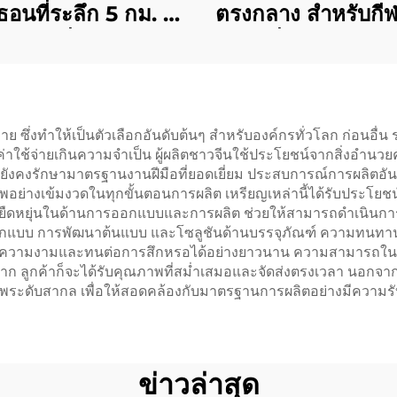
อนที่ระลึก 5 กม. 10
ตรงกลาง สำหรับกี
เหรียญวิ่งมาราธอน
งานวิ่งสนุกๆ ออ
กีฬาโลหะ
โลโก้เองได้ เหรียญ 
สำหรับผู้ที่วิ่งจบใ
มาราธอน
ซึ่งทำให้เป็นตัวเลือกอันดับต้นๆ สำหรับองค์กรทั่วโลก ก่อนอื่น ร
ค่าใช้จ่ายเกินความจำเป็น ผู้ผลิตชาวจีนใช้ประโยชน์จากสิ่งอำนว
นก็ยังคงรักษามาตรฐานงานฝีมือที่ยอดเยี่ยม ประสบการณ์การผลิตอั
อย่างเข้มงวดในทุกขั้นตอนการผลิต เหรียญเหล่านี้ได้รับประโ
หยุ่นในด้านการออกแบบและการผลิต ช่วยให้สามารถดำเนินการได้อย่า
แบบ การพัฒนาต้นแบบ และโซลูชันด้านบรรจุภัณฑ์ ความทนทานของ
ห้คงความงามและทนต่อการสึกหรอได้อย่างยาวนาน ความสามารถใน
ก ลูกค้าก็จะได้รับคุณภาพที่สม่ำเสมอและจัดส่งตรงเวลา นอกจากนี
พระดับสากล เพื่อให้สอดคล้องกับมาตรฐานการผลิตอย่างมีความร
ข่าวล่าสุด