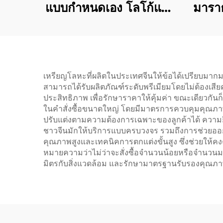
แบบกำหนดเอง โลโก้แบบ
มาราธ
กำหนดเอง เหรียญโลหะ
กม. 
ผสมสังกะสี 3 มิติ สำหรับ
การแข่งขันวิ่ง มาราธอน
รางวัลสำหรับนักกีฬา
เหรียญโลหะที่ผลิตในประเทศจีนให้ข้อได้เปรียบมากมาย 
สามารถได้รับผลิตภัณฑ์ระดับพรีเมียมโดยไม่ต้องเสีย
ประสิทธิภาพ เพื่อรักษาราคาให้คุ้มค่า ขณะเดียวกั
ในคำสั่งซื้อขนาดใหญ่ โดยมีมาตรการควบคุมคุณภาพ
ปรับแต่งตามความต้องการเฉพาะของลูกค้าได้ ความยืด
ชาวจีนมักให้บริการแบบครบวงจร รวมถึงการช่วยออก
คุณภาพสูงและเทคนิคการตกแต่งขั้นสูง ซึ่งช่วยใ
หมายความว่าไม่ว่าจะสั่งซื้อจำนวนน้อยหรือจำนวนมา
มิตรกับสิ่งแวดล้อม และรักษามาตรฐานรับรองคุณภา