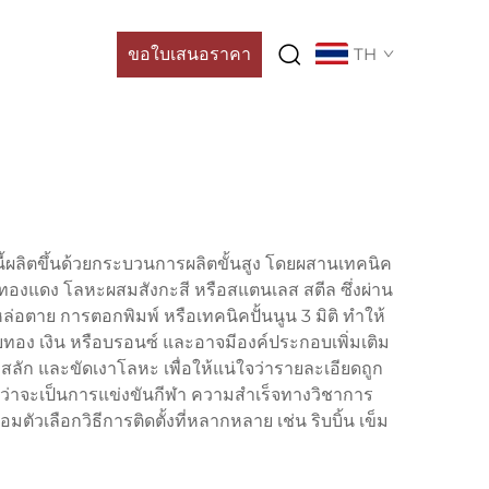
ขอใบเสนอราคา
TH
้ผลิตขึ้นด้วยกระบวนการผลิตขั้นสูง โดยผสานเทคนิค
 ทองแดง โลหะผสมสังกะสี หรือสแตนเลส สตีล ซึ่งผ่าน
ตาย การตอกพิมพ์ หรือเทคนิคปั้นนูน 3 มิติ ทำให้
้วยทอง เงิน หรือบรอนซ์ และอาจมีองค์ประกอบเพิ่มเติม
ลัก และขัดเงาโลหะ เพื่อให้แน่ใจว่ารายละเอียดถูก
ว่าจะเป็นการแข่งขันกีฬา ความสำเร็จทางวิชาการ
ัวเลือกวิธีการติดตั้งที่หลากหลาย เช่น ริบบิ้น เข็ม