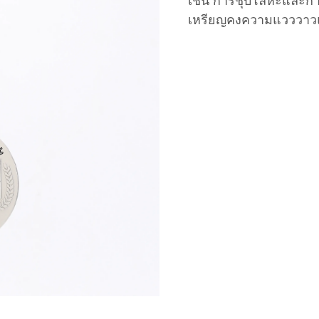
เช่น การชุบโลหะและการ
เหรียญคงความแวววาวแล