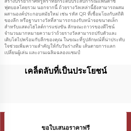
สร้างบรรยากาศหรูหราที่ยกระดับประสบการณ์แฟนตาซี
ฟุตบอลโดยรวม นอกจากนี้ ถ้วยรางวัลเหล่านี้ยังสามารถผสม
ผสานองค์ประกอบสมัยใหม่ เช่น รหัส QR ที่เชื่อมโยงกับสถิติ
ของลีก หรือฐานรางวัลที่สามารถรองรับหน้าจอขนาดเล็ก
สำหรับแสดงไฮไลต์การแข่งขัน ลักษณะถาวรของดีไซน์
จำนวนมากหมายความว่าถ้วยรางวัลสามารถปรับตัวและ
เติบโตไปพร้อมกับลีกของคุณ ในขณะที่รูปลักษณ์ที่น่าประทับ
ใจช่วยเพิ่มความสำคัญให้กับวันร่างทีม เส้นตายการแลก
เปลี่ยนผู้เล่น และงานเฉลิมฉลองแชมป์
เคล็ดลับที่เป็นประโยชน์
ขอใบเสนอราคาฟรี