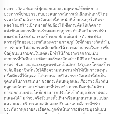
การแข่งขันวิ่ง มาราธอน
ผู้ที่วิ่งจบในงานมาราธอน
รางวัลสำหรับนักกีฬา
ถ้วยรางวัลแฟนตาซีฟุตบอลแบบส่วนบุคคลมีข้อดีหลาย
ประการที่ช่วยยกระดับประสบการณ์การเล่นลีกแฟนตาซีโดย
รวม ก่อนอื่น ถ้วยรางวัลเหล่านี้ทำหน้าที่เป็นแรงจูงใจที่ทรง
พลัง โดยสร้างเป้าหมายที่จับต้องได้ ซึ่งกระตุ้นให้เกิดการ
แข่งขันและการมีส่วนร่วมตลอดฤดูกาล ตัวเลือกในการปรับ
แต่งช่วยให้ลีกสามารถสร้างเอกลักษณ์เฉพาะตัว ส่งเสริม
ความรู้สึกของประเพณีและความภาคภูมิใจที่ถ้วยรางวัลทั่วไป
จากร้านค้าไม่สามารถเทียบเคียงได้ ความสามารถในการเพิ่ม
ชื่อผู้ชนะหลายคนในแต่ละปี ทำให้ถ้วยรางวัลกลายเป็น
เอกสารที่บันทึกประวัติศาสตร์ของลีกอย่างมีชีวิต สร้างความ
ทรงจำอันยาวนานและคู่แข่งขันที่เป็นมิตร วัสดุและโครงสร้าง
ระดับมืออาชีพมั่นใจได้ถึงความทนทาน ทำให้เป็นการลงทุน
ครั้งเดียวที่ให้คุณค่าได้นานหลายปี ถ้วยรางวัลเหล่านี้ยังเป็น
จุดเด่นในการสนทนา ช่วยกระตุ้นบทพูดและเรื่องราวเกี่ยวกับ
ฤดูกาลก่อนๆ และช่วงเวลาที่น่าจดจำ ความยืดหยุ่นในด้าน
การออกแบบช่วยให้ลีกสามารถปรับให้เข้ากับบุคลิกภาพของ
ตนเองได้ ไม่ว่าจะจริงจังและดั้งเดิม หรือสนุกสนานและแปลก
แหวกแนว บริการแกะสลักและปรับแต่งแบบมืออาชีพรับ
ประกันว่าทุกรายละเอียดจะถูกดำเนินการอย่างสมบูรณ์แบบ