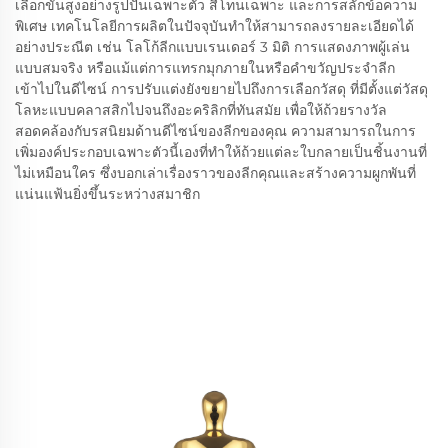
เลือกขั้นสูงอย่างรูปปั้นเฉพาะตัว สีโทนเฉพาะ และการสลักข้อความ
พิเศษ เทคโนโลยีการผลิตในปัจจุบันทำให้สามารถลงรายละเอียดได้
อย่างประณีต เช่น โลโก้ลีกแบบเรนเดอร์ 3 มิติ การแสดงภาพผู้เล่น
แบบสมจริง หรือแม้แต่การแทรกมุกภายในหรือคำขวัญประจำลีก
เข้าไปในดีไซน์ การปรับแต่งยังขยายไปถึงการเลือกวัสดุ ที่มีตั้งแต่วัสดุ
โลหะแบบคลาสสิกไปจนถึงอะคริลิกที่ทันสมัย เพื่อให้ถ้วยรางวัล
สอดคล้องกับรสนิยมด้านดีไซน์ของลีกของคุณ ความสามารถในการ
เพิ่มองค์ประกอบเฉพาะตัวนี้เองที่ทำให้ถ้วยแต่ละใบกลายเป็นชิ้นงานที่
ไม่เหมือนใคร ซึ่งบอกเล่าเรื่องราวของลีกคุณและสร้างความผูกพันที่
แน่นแฟ้นยิ่งขึ้นระหว่างสมาชิก