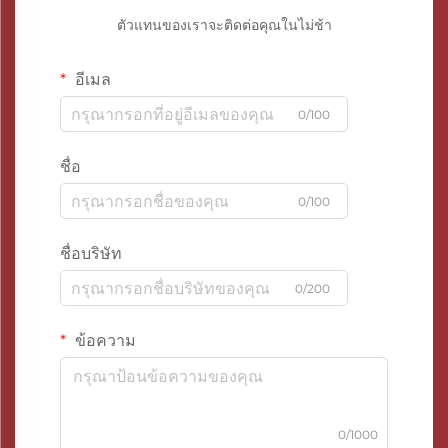
ตัวแทนของเราจะติดต่อคุณในไม่ช้า
อีเมล
0/100
ชื่อ
0/100
ชื่อบริษัท
0/200
ข้อความ
0/1000