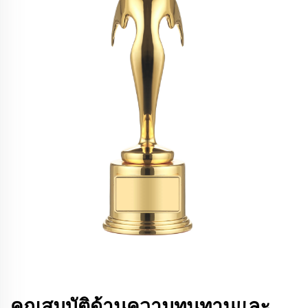
คุณสมบัติด้านความทนทานและ