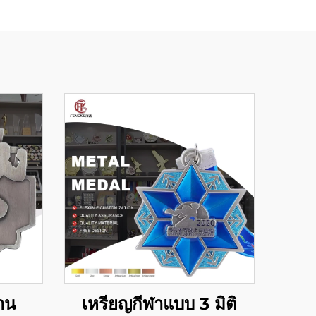
าน
เหรียญกีฬาแบบ 3 มิติ