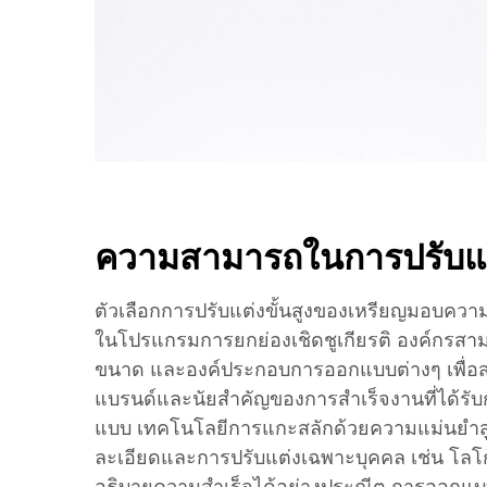
ความสามารถในการปรับแ
ตัวเลือกการปรับแต่งขั้นสูงของเหรียญมอบความ
ในโปรแกรมการยกย่องเชิดชูเกียรติ องค์กรสา
ขนาด และองค์ประกอบการออกแบบต่างๆ เพื่อสร้
แบรนด์และนัยสำคัญของการสำเร็จงานที่ได้รับ
แบบ เทคโนโลยีการแกะสลักด้วยความแม่นยำสูง
ละเอียดและการปรับแต่งเฉพาะบุคคล เช่น โลโ
อธิบายความสำเร็จได้อย่างประณีต การออกแบ