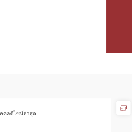
คคลดีไซน์ล่าสุด