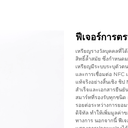
ฟีเจอร์การตรว
เหรียญรางวัลบุคคลที่
สิทธิ์ล้ำสมัย ซึ่งกำห
เหรียญมีระบบระบุตัวต
และการเชื่อมต่อ NFC 
แท้จริงอย่างสิ้นเชิง ชิ
สำเร็จและเอกสารยืนยันต
สมาร์ทที่รองรับทุกชนิด
รอยต่อระหว่างการยอมร
ดิจิทัล ทำให้เพิ่มมูลค
ทางการ นอกจากนี้ ฟีเจ