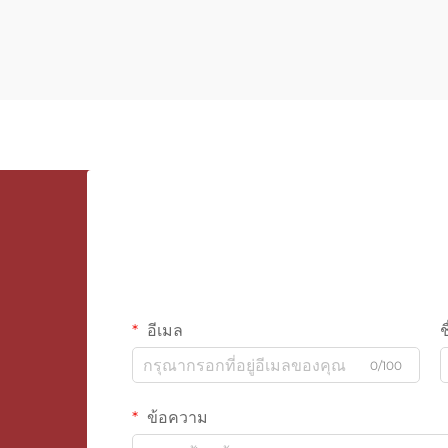
อีเมล
ช
0/100
ข้อความ