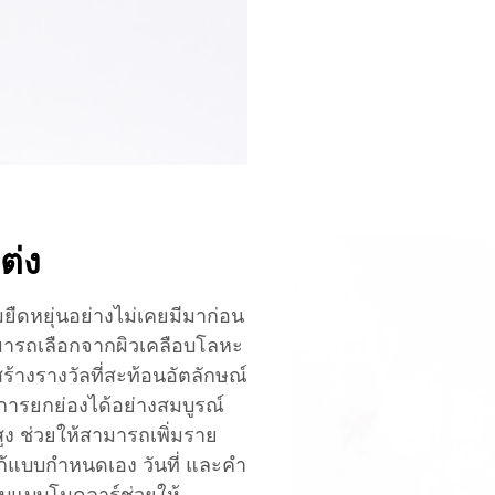
ต่ง
ยืดหยุ่นอย่างไม่เคยมีมาก่อน
มารถเลือกจากผิวเคลือบโลหะ
างรางวัลที่สะท้อนอัตลักษณ์
การยกย่องได้อย่างสมบูรณ์
 ช่วยให้สามารถเพิ่มราย
ก้แบบกำหนดเอง วันที่ และคำ
บแบบโมดูลาร์ช่วยให้