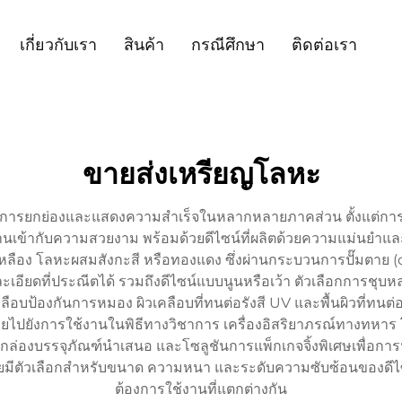
เกี่ยวกับเรา
สินค้า
กรณีศึกษา
ติดต่อเรา
ขายส่งเหรียญโลหะ
รยกย่องและแสดงความสำเร็จในหลากหลายภาคส่วน ตั้งแต่การแข่งข
เข้ากับความสวยงาม พร้อมด้วยดีไซน์ที่ผลิตด้วยความแม่นยำแ
ลือง โลหะผสมสังกะสี หรือทองแดง ซึ่งผ่านกระบวนการปั๊มตาย (d
อียดที่ประณีตได้ รวมถึงดีไซน์แบบนูนหรือเว้า ตัวเลือกการชุบห
นเคลือบป้องกันการหมอง ผิวเคลือบที่ทนต่อรังสี UV และพื้นผิวที่ท
ยังการใช้งานในพิธีทางวิชาการ เครื่องอิสริยาภรณ์ทางทหาร
 กล่องบรรจุภัณฑ์นำเสนอ และโซลูชันการแพ็กเกจจิ้งพิเศษเพื่
่ โดยมีตัวเลือกสำหรับขนาด ความหนา และระดับความซับซ้อนของ
ต้องการใช้งานที่แตกต่างกัน