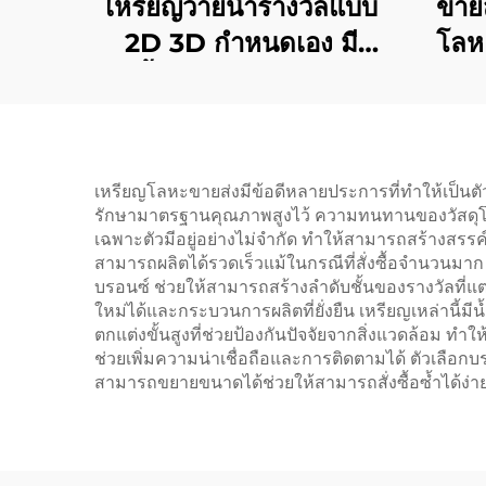
เหรียญว่ายน้ำรางวัลแบบ
ขายส
2D 3D กำหนดเอง มี
โลห
ริบบิ้น ขายส่งเหรียญกีฬา
เอง
แข่งขันแบบปริศนา
มิติ 
การว
โลหะ
เหรียญโลหะขายส่งมีข้อดีหลายประการที่ทำให้เป็นตั
รักษามาตรฐานคุณภาพสูงไว้ ความทนทานของวัสดุโ
เฉพาะตัวมีอยู่อย่างไม่จำกัด ทำให้สามารถสร้างสรร
สามารถผลิตได้รวดเร็วแม้ในกรณีที่สั่งซื้อจำนว
บรอนซ์ ช่วยให้สามารถสร้างลำดับชั้นของรางวัลที่แต
ใหม่ได้และกระบวนการผลิตที่ยั่งยืน เหรียญเหล่านี้
ตกแต่งขั้นสูงที่ช่วยป้องกันปัจจัยจากสิ่งแวดล้อม ท
ช่วยเพิ่มความน่าเชื่อถือและการติดตามได้ ตัวเลือ
สามารถขยายขนาดได้ช่วยให้สามารถสั่งซื้อซ้ำได้