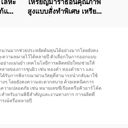
ญโลหะ
เหรียญมาราธอนคุณภาพ
ก้แบบ
สูงแบบสั่งทำพิเศษ เหรียญ
โลหะ
ของที่ระลึกโลหะผสม
สำหรับ
สังกะสี เหรียญโลหะสีเงิน
ราธอน
กีฬา พร้อมริบบิ้น
ีฬา
้อจำนวนมากช่วยประหยัดต้นทุนได้อย่างมากโดยยังคง
ะความหมายไว้ได้หลายปี ตัวเลือกในการออกแบบ
้อย่างแม่นยำ เทคโนโลยีการผลิตสมัยใหม่ช่วยให้
กหลายของการชุบผิว เช่น ทองคำ ทองคำขาว และ
อมได้รับการพิจารณาผ่านวัสดุที่สามารถนำกลับมาใช้
ิธีต่างๆ โดยยังคงความสะดวกสบาย ด้วยเทคนิคการ
้านความปลอดภัย เช่น หมายเลขซีเรียลหรือคิวอาร์โค้ด
มาะสำหรับงานพิธีสำคัญและงานทางการ การผลิตที่
ารณ์หรือหลายปี