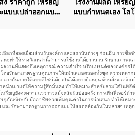
่ง ราคาถูก เหรียญ
โรงงานผลิต เหรีย
ะแบบเปล่าออกแบบ
แบบกำหนดเอง โลโ
 โลหะผสมสังกะสี 3
กำหนดเอง เหรียญ
ชุบทอง สำหรับรางวัล
ผสมสังกะสี 3 มิติ 
ิ่งมาราธอน เหรียญ
การแข่งขันวิ่ง มา
กีฬาแบบกำหนดเอง
รางวัลสำหรับนักก
วเลือกที่ยอดเยี่ยมสำหรับองค์กรและสถาบันต่างๆ ก่อนอื่น การซื
ลหะทำให้รางวัลเหล่านี้สามารถใช้งานได้ยาวนาน รักษาสภาพแล
ค์ผลงานที่แสดงถึงเหตุการณ์ ความสำเร็จ หรือแบรนด์ขององค์กรได
นมาก โดยรักษามาตรฐานคุณภาพให้สม่ำเสมอตลอดทั้งชุด ความหลา
กต่างกันภายใต้แบบดีไซน์เดียวกันได้อย่างยืดหยุ่น ด้านสิ่งแวดล้
มีน้ำหนักเบาแต่ให้ความรู้สึกมั่นคง ทำให้เหมาะสำหรับสวมใส่ในพ
ำให้เหรียญยังคงความแวววาวแม้จะสัมผัสบ่อยครั้ง การเพิ่มฟีเจอร์ด
กบรรจุภัณฑ์ระดับมืออาชีพช่วยเพิ่มคุณค่าในการนำเสนอ ทำให้เห
ง่าย และรักษามาตรฐานการออกแบบให้สอดคล้องกันในหลายๆ เหตุก