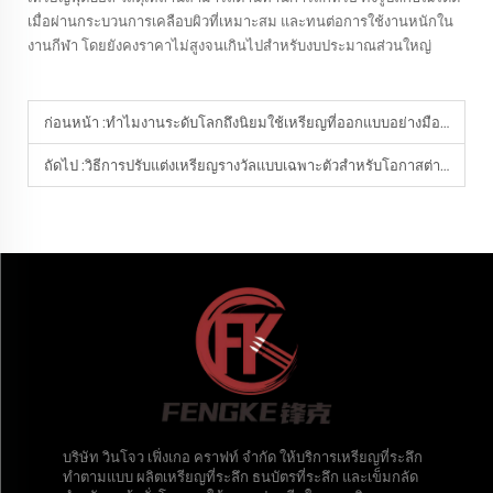
เมื่อผ่านกระบวนการเคลือบผิวที่เหมาะสม และทนต่อการใช้งานหนักใน
งานกีฬา โดยยังคงราคาไม่สูงจนเกินไปสำหรับงบประมาณส่วนใหญ่
ก่อนหน้า :
ทำไมงานระดับโลกถึงนิยมใช้เหรียญที่ออกแบบอย่างมืออาชีพ
ถัดไป :
วิธีการปรับแต่งเหรียญรางวัลแบบเฉพาะตัวสำหรับโอกาสต่างๆ
บริษัท วินโจว เฟิ่งเกอ คราฟท์ จำกัด ให้บริการเหรียญที่ระลึก
ทำตามแบบ ผลิตเหรียญที่ระลึก ธนบัตรที่ระลึก และเข็มกลัด