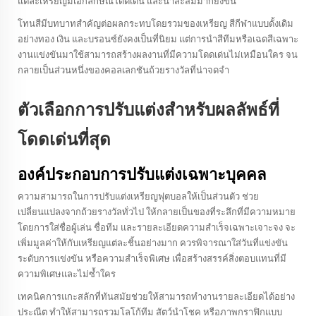
แต่ละเหรียญมีเอกลักษณ์โดดเด่น และน่าสะสมมากยิ่งขึ้น
โทนสีมีบทบาทสำคัญต่อผลกระทบโดยรวมของเหรียญ สีกีฬาแบบดั้งเดิม
อย่างทอง เงิน และบรอนซ์ยังคงเป็นที่นิยม แต่การนำสีทีมหรือเฉดสีเฉพาะ
งานแข่งขันมาใช้สามารถสร้างผลงานที่มีความโดดเด่นไม่เหมือนใคร จน
กลายเป็นส่วนหนึ่งของคอลเลกชันถ้วยรางวัลที่น่าจดจำ
ตัวเลือกการปรับแต่งสำหรับผลลัพธ์ที่
โดดเด่นที่สุด
องค์ประกอบการปรับแต่งเฉพาะบุคคล
ความสามารถในการปรับแต่งเหรียญฟุตบอลให้เป็นส่วนตัว ช่วย
เปลี่ยนแปลงจากถ้วยรางวัลทั่วไป ให้กลายเป็นของที่ระลึกที่มีความหมาย
โดยการใส่ชื่อผู้เล่น ชื่อทีม และรายละเอียดความสำเร็จเฉพาะเจาะจง จะ
เพิ่มมูลค่าให้กับเหรียญแต่ละชิ้นอย่างมาก ควรพิจารณาใส่วันที่แข่งขัน
ระดับการแข่งขัน หรือความสำเร็จพิเศษ เพื่อสร้างสรรค์สิ่งตอบแทนที่มี
ความพิเศษและไม่ซ้ำใคร
เทคนิคการแกะสลักที่ทันสมัยช่วยให้สามารถทำงานรายละเอียดได้อย่าง
ประณีต ทำให้สามารถรวมโลโก้ทีม สัตว์นำโชค หรือภาพกราฟิกแบบ