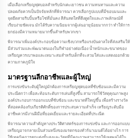
เมื่อเลือกเหรียญฟุตบอลสำหรับนักเตะเยาวชน ความทนทานและความ
ปลอดภัยควรเป็นปัจจัยหลักที่พิจารณา ควรเลือกรูปแบบที่มีขอบมนและ
จุดยึดสายริบบิ้นหรือโซ่ที่มั่นคง สีสันสดใสที่ดึงดูดใจและภาพลักษณ์ที่
เรียบง่ายชัดเจน มักได้รับความนิยมจากผู้เล่นอายุน้อยมากกว่า ทำให้การ
ยกย่องมีความหมายมากขึ้นสำหรับพวกเขา
พิจารณาเพิ่มองค์ประกอบข้อความเชิงบวกหรือแรงบันดาลใจที่ส่งเสริมให้
มีส่วนร่วมและพัฒนาตนเองในกีฬาอย่างต่อเนื่อง น้ำหนักและขนาดของ
เหรียญควรเบาพอและเหมาะสมสำหรับเด็กที่จะสวมใส่และแสดงออกด้วย
ความภาคภูมิใจ
มาตรฐานลีกอาชีพและผู้ใหญ่
การแข่งขันระดับผู้ใหญ่มักต้องการเหรียญฟุตบอลที่ซับซ้อนและมีความ
ประณีตกว่า เพื่อสะท้อนระดับการเล่นที่สูงขึ้น สามารถใช้วัสดุคุณภาพสูง
องค์ประกอบการออกแบบที่ซับซ้อน และขนาดที่ใหญ่ขึ้น เพื่อสร้างรางวัล
ที่สอดคล้องกับเกียรติศักดิ์ของการประสบความสำเร็จ เหรียญระดับมือ
อาชีพควรมีงานฝีมือที่ยอดเยี่ยมและรายละเอียดที่ประณีต
พิจารณาความสำคัญทางประวัติศาสตร์ของการแข่งขัน และการออกแบบ
เหรียญอาจกลายเป็นส่วนหนึ่งของมรดกของทัวร์นาเมนต์ได้อย่างไร การ
ใช้เทคนิคการตกแต่งขั้นสูงและวัสดุที่มีคุณภาพสามารถให้เหตุผลได้ใน