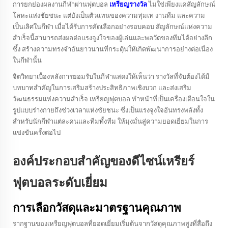
การยกย่องผลงานกีฬาผ่านฟุตบอล
เหรียญรางวัล
ไม่ใช่เพียงแค่สัญลักษณ์
โลหะแห่งชัยชนะ แต่ยังเป็นตัวแทนของความทุ่มเท งานทีม และความ
เป็นเลิศในกีฬา เมื่อได้รับการคัดเลือกอย่างรอบคอบ สัญลักษณ์แห่งความ
สำเร็จนี้สามารถส่งผลต่อแรงจูงใจของผู้เล่นและพลวัตของทีมได้อย่างลึก
ซึ้ง สร้างความทรงจำอันยาวนานที่กระตุ้นให้เกิดพัฒนาการอย่างต่อเนื่อง
ในกีฬานั้น
จิตวิทยาเบื้องหลังการยอมรับในกีฬาแสดงให้เห็นว่า รางวัลที่จับต้องได้มี
บทบาทสำคัญในการเสริมสร้างประสิทธิภาพเชิงบวก และส่งเสริม
วัฒนธรรมแห่งความสำเร็จ
เหรียญฟุตบอล
ทำหน้าที่เป็นเครื่องเตือนใจใน
รูปแบบร่างกายถึงช่วงเวลาแห่งชัยชนะ ซึ่งเป็นแรงจูงใจอันทรงพลังทั้ง
สำหรับนักกีฬาแต่ละคนและทีมทั้งทีม ให้มุ่งมั่นสู่ความยอดเยี่ยมในการ
แข่งขันครั้งต่อไป
องค์ประกอบสำคัญของดีไซน์เหรียร์
ฟุตบอลระดับเยี่ยม
การเลือกวัสดุและมาตรฐานคุณภาพ
รากฐานของเหรียญฟุตบอลที่ยอดเยี่ยมเริ่มต้นจากวัสดุคุณภาพสูงที่สื่อถึง