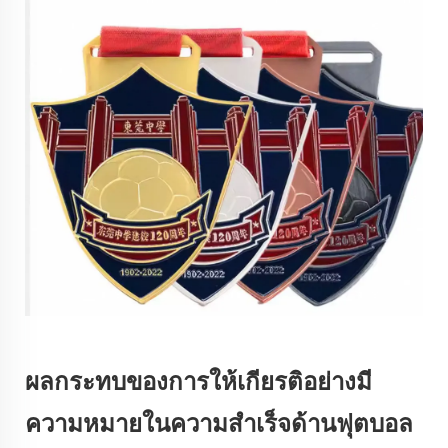
ผลกระทบของการให้เกียรติอย่างมี
ความหมายในความสำเร็จด้านฟุตบอล