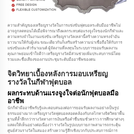
ความสำคัญของเหรียญรางวัลในการแข่งขันฟุตบอลระดับมืออาชีพไม่
อาจถูกลดทอนได้เมื่อพิจารณาถึงผลกระทบต่อแรงจูงใจของนักกีฬาและ
ความทรงจำในงานแข่งขัน เหรียญรางวัลเหล่านี้สร้างความทรงจำอัน
ยาวนานให้กับผู้เล่น ขณะเดียวกันก็เสริมสร้างความน่าเชื่อถือให้กับการ
แข่งขันและทัวร์นาเมนต์ ผู้จัดงานที่ลงทุนในระบบการยอมรับผลงาน
คุณภาพย่อมเข้าใจดีว่า เหรียญรางวัลมีส่วนช่วยเพิ่มประสบการณ์โดย
รวมและชื่อเสียงของงานประชุมระดับมืออาชีพของตน
จิตวิทยาเบื้องหลังการมอบเหรียญ
รางวัลในกีฬาฟุตบอล
ผลกระทบด้านแรงจูงใจต่อนักฟุตบอลมือ
อาชีพ
นักกีฬามืออาชีพรับรู้และตอบสนองต่อการยอมรับผลงานอย่างเป็นรูป
ธรรมอย่างมาก เหรียญรางวัลฟุตบอลสอดคล้องกับกลไกทางจิตวิทยาพื้น
ฐานที่ล้ำลึกกว่ารางวัลทางการเงินหรือคำชื่นชมชั่วคราว การศึกษาต่างๆ
แสดงให้เห็นอย่างต่อเนื่องว่า รางวัลในรูปแบบกายภาพสามารถกระตุ้น
ศูนย์ส่วนรางวัลในสมอง สร้างความรู้สึกเชิงบวกกับประสบการณ์การ