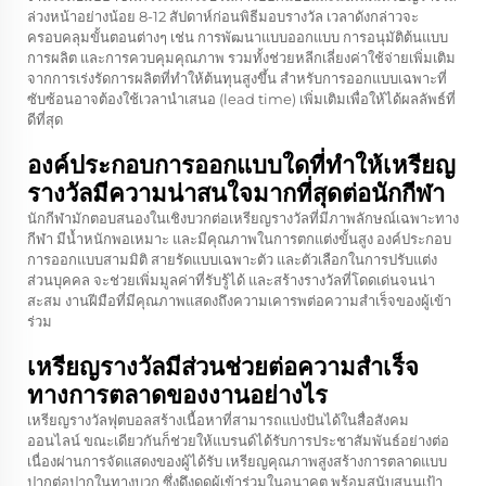
ล่วงหน้าอย่างน้อย 8-12 สัปดาห์ก่อนพิธีมอบรางวัล เวลาดังกล่าวจะ
ครอบคลุมขั้นตอนต่างๆ เช่น การพัฒนาแบบออกแบบ การอนุมัติต้นแบบ
การผลิต และการควบคุมคุณภาพ รวมทั้งช่วยหลีกเลี่ยงค่าใช้จ่ายเพิ่มเติม
จากการเร่งรัดการผลิตที่ทำให้ต้นทุนสูงขึ้น สำหรับการออกแบบเฉพาะที่
ซับซ้อนอาจต้องใช้เวลานำเสนอ (lead time) เพิ่มเติมเพื่อให้ได้ผลลัพธ์ที่
ดีที่สุด
องค์ประกอบการออกแบบใดที่ทำให้เหรียญ
รางวัลมีความน่าสนใจมากที่สุดต่อนักกีฬา
นักกีฬามักตอบสนองในเชิงบวกต่อเหรียญรางวัลที่มีภาพลักษณ์เฉพาะทาง
กีฬา มีน้ำหนักพอเหมาะ และมีคุณภาพในการตกแต่งขั้นสูง องค์ประกอบ
การออกแบบสามมิติ สายรัดแบบเฉพาะตัว และตัวเลือกในการปรับแต่ง
ส่วนบุคคล จะช่วยเพิ่มมูลค่าที่รับรู้ได้ และสร้างรางวัลที่โดดเด่นจนน่า
สะสม งานฝีมือที่มีคุณภาพแสดงถึงความเคารพต่อความสำเร็จของผู้เข้า
ร่วม
เหรียญรางวัลมีส่วนช่วยต่อความสำเร็จ
ทางการตลาดของงานอย่างไร
เหรียญรางวัลฟุตบอลสร้างเนื้อหาที่สามารถแบ่งปันได้ในสื่อสังคม
ออนไลน์ ขณะเดียวกันก็ช่วยให้แบรนด์ได้รับการประชาสัมพันธ์อย่างต่อ
เนื่องผ่านการจัดแสดงของผู้ได้รับ เหรียญคุณภาพสูงสร้างการตลาดแบบ
ปากต่อปากในทางบวก ซึ่งดึงดูดผู้เข้าร่วมในอนาคต พร้อมสนับสนุนเป้า