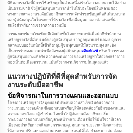
พิธีมอบรางวัลที่มีการใช้เหรียญเป็นส่วนหนึ่งสร้างโอกาสถ่ายภาพได้อย่าง
เป็นธรรมชาติ ซึ่งผู้สนับสนุนสามารถนำไปใช้ประโยชน์ในหลายช่อง
ทางการตลาด งานระดับมืออาชีพสามารถจัดทำชุดข้อมูลสื่อที่เน้นบทบาท
ของผู้สนับสนุนในโครงการให้รางวัล เพื่อเพิ่มมูลค่าและข้อเสนอที่น่า
สนใจสำหรับการเจรจาความร่วมมือ
การเผยแพร่ผ่านโซเชียลมีเดียเกิดขึ้นโดยธรรมชาติเมื่อนักกีฬานำภาพ
เหรียญรางวัลที่มีแบรนด์ของผู้สนับสนุนปรากฏอยู่มาแชร์ แคมเปญการ
ตลาดแบบออร์แกนิกนี้เข้าถึงกลุ่มผู้ชมฟุตบอลที่มีส่วนร่วมสูง และยัง
เป็นการรับรองความน่าเชื่อถือของผู้สนับสนุน
ผลิตภัณฑ์
หรือบริการของ
ผู้สนับสนุนอย่างแท้จริง ความคงทนถาวรของเหรียญทำให้ยังคงสร้างการ
มองเห็นต่อเนื่องยาวนาน แม้หลังจากงานกิจกรรมสิ้นสุดลงแล้ว
แนวทางปฏิบัติที่ดีที่สุดสำหรับการจัด
งานระดับมืออาชีพ
ข้อพิจารณาในการวางแผนและออกแบบ
โครงการเหรียญรางวัลฟุตบอลที่ประสบความสำเร็จเริ่มต้นจากการ
วางแผนอย่างรอบด้าน ซึ่งออกแบบเหรียญให้สอดคล้องกับธีมของงานและ
ความคาดหวังของผู้เข้าร่วม โดยทั่วไปผู้จัดงานมืออาชีพจะเริ่ม
กระบวนการออกแบบเหรียญล่วงหน้าหลายเดือน เพื่อให้มั่นใจว่ามีเวลา
เพียงพอสำหรับการผลิตและการควบคุมคุณภาพ ระยะเวลาดังกล่าวช่วย
ให้สามารถปรับแบบและผ่านกระบวนการอนุมัติได้อย่างเหมาะสม ส่งผล