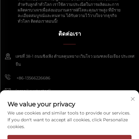
สำหรับลูกค้าทั่วโลก เราใช้ความประณีตในการผลิตและการ
ผลิตครบวงจรเพื่อส่งมอบงานคราฟต์โลหะคุณภาพสูง ที่มีราย
ละเอียดสมบูรณ์และทนทาน ได้รับความไว้วางใจจากธุรกิจ
ทั่วโลก ติดต่อเราตอนนี้!
ติดต่อเรา
เลขที่ 38-1 ถนนชิงเฟิง ตำบลคุนหยาง เวินโจว มณฑลเจ้อเจียง ประเทศ
จีน
+86-13566226686
[email protected]
We value your privacy
We use cookies and similar tools to provide our services.
สงวนลิขสิทธิ์ © 2025 บริษัท หัตถกรรมเฟิงเกอเหวินโจว จำกัด สงวนลิขสิทธิ์ทุก
If you don't want to accept all cookies, click Personalize
ประการ
นโยบายความเป็นส่วนตัว
cookies.