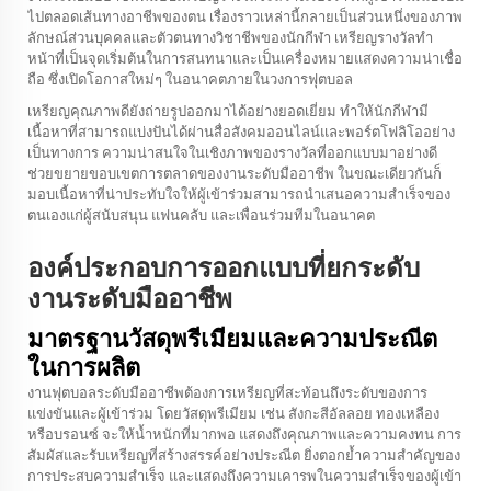
ไปตลอดเส้นทางอาชีพของตน เรื่องราวเหล่านี้กลายเป็นส่วนหนึ่งของภาพ
ลักษณ์ส่วนบุคคลและตัวตนทางวิชาชีพของนักกีฬา เหรียญรางวัลทำ
หน้าที่เป็นจุดเริ่มต้นในการสนทนาและเป็นเครื่องหมายแสดงความน่าเชื่อ
ถือ ซึ่งเปิดโอกาสใหม่ๆ ในอนาคตภายในวงการฟุตบอล
เหรียญคุณภาพดียังถ่ายรูปออกมาได้อย่างยอดเยี่ยม ทำให้นักกีฬามี
เนื้อหาที่สามารถแบ่งปันได้ผ่านสื่อสังคมออนไลน์และพอร์ตโฟลิโออย่าง
เป็นทางการ ความน่าสนใจในเชิงภาพของรางวัลที่ออกแบบมาอย่างดี
ช่วยขยายขอบเขตการตลาดของงานระดับมืออาชีพ ในขณะเดียวกันก็
มอบเนื้อหาที่น่าประทับใจให้ผู้เข้าร่วมสามารถนำเสนอความสำเร็จของ
ตนเองแก่ผู้สนับสนุน แฟนคลับ และเพื่อนร่วมทีมในอนาคต
องค์ประกอบการออกแบบที่ยกระดับ
งานระดับมืออาชีพ
มาตรฐานวัสดุพรีเมียมและความประณีต
ในการผลิต
งานฟุตบอลระดับมืออาชีพต้องการเหรียญที่สะท้อนถึงระดับของการ
แข่งขันและผู้เข้าร่วม โดยวัสดุพรีเมียม เช่น สังกะสีอัลลอย ทองเหลือง
หรือบรอนซ์ จะให้น้ำหนักที่มากพอ แสดงถึงคุณภาพและความคงทน การ
สัมผัสและรับเหรียญที่สร้างสรรค์อย่างประณีต ยิ่งตอกย้ำความสำคัญของ
การประสบความสำเร็จ และแสดงถึงความเคารพในความสำเร็จของผู้เข้า