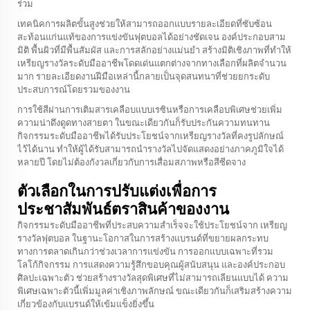
ร่วม
เทคนิคการผลิตขั้นสูงช่วยให้สามารถออกแบบรายละเอียดที่ซับซ้อน
สะท้อนแก่นแท้ของการแข่งขันฟุตบอลได้อย่างชัดเจน องค์ประกอบสาม
มิติ พื้นผิวที่มีพื้นสัมผัส และการสลักอย่างแม่นยำ สร้างมิติเชิงภาพที่ทำให้
เหรียญรางวัลระดับมืออาชีพโดดเด่นแตกต่างจากทางเลือกที่ผลิตจำนวน
มาก รายละเอียดงานฝีมือเหล่านี้กลายเป็นจุดสนทนาที่ช่วยยกระดับ
ประสบการณ์โดยรวมของงาน
การใช้สีผ่านการเติมสารเคลือบแบบเรซินหรือการเคลือบพิเศษช่วยเพิ่ม
ความน่าดึงดูดทางสายตา ในขณะเดียวกันก็รับประกันความทนทาน
กิจกรรมระดับมืออาชีพได้รับประโยชน์จากเหรียญรางวัลที่คงรูปลักษณ์
ไว้ได้นาน ทำให้ผู้ได้รับสามารถนำรางวัลไปจัดแสดงอย่างภาคภูมิใจได้
หลายปี โดยไม่ต้องกังวลเกี่ยวกับการเสื่อมสภาพหรือสีซีดจาง
ตัวเลือกในการปรับแต่งเพื่อการ
ประชาสัมพันธ์ตราสินค้าของงาน
กิจกรรมระดับมืออาชีพที่ประสบความสำเร็จจะใช้ประโยชน์จาก
เหรียญ
รางวัลฟุตบอล
ในฐานะโอกาสในการสร้างแบรนด์ที่ขยายผลกระทบ
ทางการตลาดเกินกว่าช่วงเวลาการแข่งขัน การออกแบบเฉพาะที่รวม
โลโก้กิจกรรม การแสดงความรู้สึกขอบคุณผู้สนับสนุน และองค์ประกอบ
ศิลปะเฉพาะตัว ช่วยสร้างรางวัลสุดพิเศษที่ไม่สามารถเลียนแบบได้ ความ
พิเศษเฉพาะตัวนี้เพิ่มมูลค่าเชิงภาพลักษณ์ ขณะเดียวกันก็เสริมสร้างความ
เกี่ยวข้องกับแบรนด์ให้เข้มแข็งยิ่งขึ้น