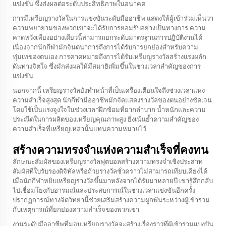
แข่งขัน ซึ่งส่งผลต่อระดับประสิทธิภาพในอนาคต
การมีเหรียญรางวัลในการแข่งขันระดับมืออาชีพ แสดงให้ผู้เข้าร่วมเห็นว่า
ความพยายามของพวกเขาจะได้รับการยอมรับอย่างเป็นทางการ ความ
คาดหวังเพียงอย่างเดียวนี้สามารถยกระดับมาตรฐานการปฏิบัติงานได้
เนื่องจากนักกีฬามักจินตนาการถึงการได้รับการยกย่องสำหรับความ
ทุ่มเทของตนเอง การคาดหมายถึงการได้รับเหรียญรางวัลสร้างแรงผลัก
ดันทางจิตใจ ซึ่งมักส่งผลให้มีสมาธิเพิ่มขึ้นในช่วงเวลาสำคัญของการ
แข่งขัน
นอกจากนี้ เหรียญรางวัลยังทำหน้าที่เป็นเครื่องเตือนใจถึงช่วงเวลาแห่ง
ความสำเร็จสูงสุด นักกีฬามืออาชีพมักจัดแสดงรางวัลของตนอย่างชัดเจน
โดยใช้เป็นแรงจูงใจในช่วงเวลาฝึกซ้อมที่ยากลำบาก น้ำหนักและความ
ประณีตในการผลิตของเหรียญคุณภาพสูง ยิ่งเน้นย้ำความสำคัญของ
ความสำเร็จที่เหรียญเหล่านั้นแทนความหมายไว้
สร้างความทรงจำแห่งความสำเร็จที่คงทน
ลักษณะสัมผัสของเหรียญรางวัลฟุตบอลสร้างความทรงจำเชิงประสาท
สัมผัสที่ใบรับรองดิจิทัลหรือถ้วยรางวัลชั่วคราวไม่สามารถเทียบเคียงได้
เมื่อนักกีฬาหยิบเหรียญรางวัลขึ้นมาหลังจากได้รับมาหลายปี เขารู้สึกกลับ
ไปเชื่อมโยงกับอารมณ์และประสบการณ์ในช่วงเวลาแข่งขันอีกครั้ง
ปรากฏการณ์ทางจิตวิทยานี้ช่วยเสริมสร้างความผูกพันระหว่างผู้เข้าร่วม
กับเหตุการณ์ที่ยกย่องความสำเร็จของพวกเขา
งานระดับมืออาชีพที่มอบเหรียญรางวัลจะสร้างเรื่องราวที่ผู้เข้าร่วมแบ่งปัน