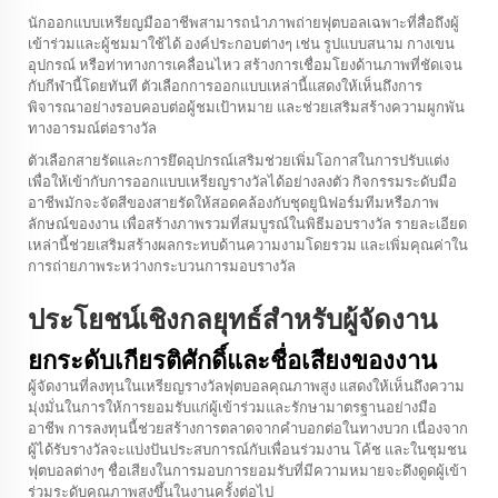
นักออกแบบเหรียญมืออาชีพสามารถนำภาพถ่ายฟุตบอลเฉพาะที่สื่อถึงผู้
เข้าร่วมและผู้ชมมาใช้ได้ องค์ประกอบต่างๆ เช่น รูปแบบสนาม กางเขน
อุปกรณ์ หรือท่าทางการเคลื่อนไหว สร้างการเชื่อมโยงด้านภาพที่ชัดเจน
กับกีฬานี้โดยทันที ตัวเลือกการออกแบบเหล่านี้แสดงให้เห็นถึงการ
พิจารณาอย่างรอบคอบต่อผู้ชมเป้าหมาย และช่วยเสริมสร้างความผูกพัน
ทางอารมณ์ต่อรางวัล
ตัวเลือกสายรัดและการยึดอุปกรณ์เสริมช่วยเพิ่มโอกาสในการปรับแต่ง
เพื่อให้เข้ากับการออกแบบเหรียญรางวัลได้อย่างลงตัว กิจกรรมระดับมือ
อาชีพมักจะจัดสีของสายรัดให้สอดคล้องกับชุดยูนิฟอร์มทีมหรือภาพ
ลักษณ์ของงาน เพื่อสร้างภาพรวมที่สมบูรณ์ในพิธีมอบรางวัล รายละเอียด
เหล่านี้ช่วยเสริมสร้างผลกระทบด้านความงามโดยรวม และเพิ่มคุณค่าใน
การถ่ายภาพระหว่างกระบวนการมอบรางวัล
ประโยชน์เชิงกลยุทธ์สำหรับผู้จัดงาน
ยกระดับเกียรติศักดิ์และชื่อเสียงของงาน
ผู้จัดงานที่ลงทุนในเหรียญรางวัลฟุตบอลคุณภาพสูง แสดงให้เห็นถึงความ
มุ่งมั่นในการให้การยอมรับแก่ผู้เข้าร่วมและรักษามาตรฐานอย่างมือ
อาชีพ การลงทุนนี้ช่วยสร้างการตลาดจากคำบอกต่อในทางบวก เนื่องจาก
ผู้ได้รับรางวัลจะแบ่งปันประสบการณ์กับเพื่อนร่วมงาน โค้ช และในชุมชน
ฟุตบอลต่างๆ ชื่อเสียงในการมอบการยอมรับที่มีความหมายจะดึงดูดผู้เข้า
ร่วมระดับคุณภาพสูงขึ้นในงานครั้งต่อไป