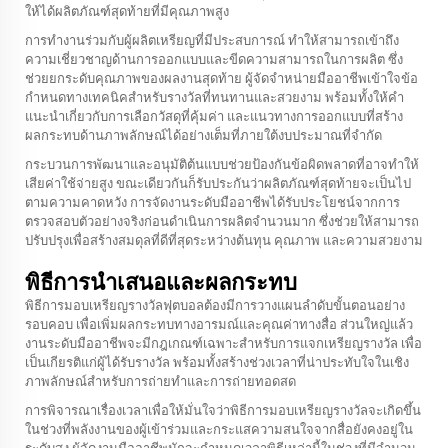
ให้ได้ผลิตภัณฑ์สุดท้ายที่มีคุณภาพสูง
การทำงานร่วมกับผู้ผลิตเหรียญที่มีประสบการณ์ ทำให้สามารถเข้าถึง
ความเชี่ยวชาญด้านการออกแบบและขีดความสามารถในการผลิต ซึ่ง
ช่วยยกระดับคุณภาพของผลงานสุดท้าย ผู้จัดจำหน่ายมืออาชีพเข้าใจข้อ
กำหนดทางเทคนิคสำหรับรางวัลที่ทนทานและสวยงาม พร้อมทั้งให้คำ
แนะนำเกี่ยวกับการเลือกวัสดุที่คุ้มค่า และแนวทางการออกแบบที่สร้าง
ผลกระทบด้านภาพลักษณ์ได้อย่างเต็มที่ภายใต้งบประมาณที่จำกัด
กระบวนการพัฒนาและอนุมัติต้นแบบช่วยป้องกันข้อผิดพลาดที่อาจทำให้
เสียค่าใช้จ่ายสูง ขณะเดียวกันก็รับประกันว่าผลิตภัณฑ์สุดท้ายจะเป็นไป
ตามความคาดหวัง การจัดงานระดับมืออาชีพได้รับประโยชน์จากการ
ตรวจสอบตัวอย่างจริงก่อนดำเนินการผลิตจำนวนมาก ซึ่งช่วยให้สามารถ
ปรับปรุงเพื่อสร้างสมดุลที่ดีที่สุดระหว่างต้นทุน คุณภาพ และความสวยงาม
พิธีการนำเสนอและผลกระทบ
พิธีการมอบเหรียญรางวัลฟุตบอลต้องมีการวางแผนลำดับขั้นตอนอย่าง
รอบคอบ เพื่อเพิ่มผลกระทบทางอารมณ์และคุณค่าทางสื่อ ส่วนใหญ่แล้ว
งานระดับมืออาชีพจะมีกฎเกณฑ์เฉพาะสำหรับการแจกเหรียญรางวัล เพื่อ
เป็นเกียรติแก่ผู้ได้รับรางวัล พร้อมทั้งสร้างช่วงเวลาที่น่าประทับใจในเชิง
ภาพลักษณ์สำหรับการถ่ายทำและการถ่ายทอดสด
การพิจารณาเรื่องเวลาเพื่อให้มั่นใจว่าพิธีการมอบเหรียญรางวัลจะเกิดขึ้น
ในช่วงที่พลังงานของผู้เข้าร่วมและกระแสความสนใจจากสื่อยังคงอยู่ใน