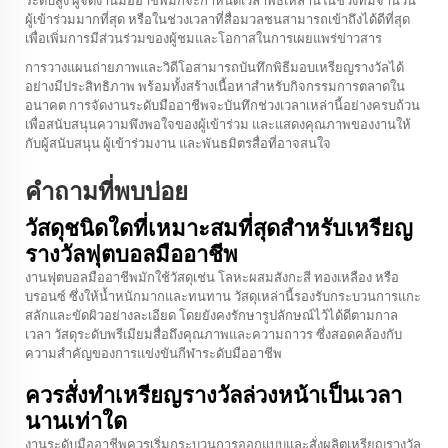
ระดับสูง ผู้จัดงานมืออาชีพมักจะกำหนดเวลาพิธีเหล่านี้ในช่วงที่มีจำนวน
ผู้เข้าร่วมมากที่สุด หรือในช่วงเวลาที่สื่อมวลชนสามารถเข้าถึงได้ดีที่สุด
เพื่อเพิ่มการมีส่วนร่วมของผู้ชมและโอกาสในการเผยแพร่ข่าวสาร
การวางแผนถ่ายภาพและวิดีโอสามารถบันทึกพิธีมอบเหรียญรางวัลได้
อย่างมีประสิทธิภาพ พร้อมทั้งสร้างเนื้อหาสำหรับกิจกรรมการตลาดใน
อนาคต การจัดงานระดับมืออาชีพจะบันทึกช่วงเวลาเหล่านี้อย่างครบถ้วน
เพื่อสนับสนุนความพึงพอใจของผู้เข้าร่วม และแสดงคุณภาพของงานให้
กับผู้สนับสนุน ผู้เข้าร่วมงาน และพันธมิตรสื่อที่อาจสนใจ
คำถามที่พบบ่อย
วัสดุชนิดใดที่เหมาะสมที่สุดสำหรับเหรียญ
รางวัลฟุตบอลมืออาชีพ
งานฟุตบอลมืออาชีพมักใช้วัสดุเช่น โลหะผสมสังกะสี ทองเหลือง หรือ
บรอนซ์ ซึ่งให้น้ำหนักมากและทนทาน วัสดุเหล่านี้รองรับกระบวนการแกะ
สลักและขัดผิวอย่างละเอียด โดยยังคงรักษารูปลักษณ์ไว้ได้ดีตามกาล
เวลา วัสดุระดับพรีเมียมสื่อถึงคุณภาพและความถาวร ซึ่งสอดคล้องกับ
ความสำคัญของการแข่งขันกีฬาระดับมืออาชีพ
ควรสั่งทำเหรียญรางวัลล่วงหน้าเป็นเวลา
นานเท่าใด
งานระดับมืออาชีพควรเริ่มกระบวนการออกแบบและสั่งผลิตเหรียญรางวัล