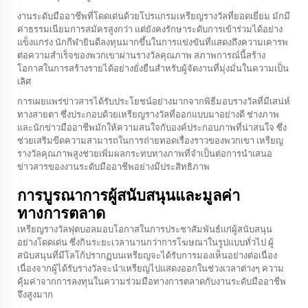
งานระดับมืออาชีพที่โดดเด่นด้วยโปรแกรมเหรียญรางวัลที่ยอดเยี่ยม มักมี
ค่าธรรมเนียมการสมัครสูงกว่า แต่ยังคงรักษาระดับการเข้าร่วมได้อย่าง
แข็งแกร่ง นักกีฬายินดีลงทุนมากขึ้นในการแข่งขันที่แสดงถึงความเคารพ
ต่อความสำเร็จของพวกเขาผ่านรางวัลคุณภาพ สภาพการณ์นี้สร้าง
โอกาสในการสร้างรายได้อย่างยั่งยืนสำหรับผู้จัดงานที่มุ่งมั่นในความเป็น
เลิศ
การเผยแพร่ข่าวสารได้รับประโยชน์อย่างมากจากพิธีมอบรางวัลที่มีเสน่ห์
ทางสายตา ซึ่งประกอบด้วยเหรียญรางวัลที่ออกแบบมาอย่างดี ช่างภาพ
และนักข่าวมืออาชีพมักให้ความสนใจกับองค์ประกอบภาพที่น่าสนใจ ซึ่ง
ช่วยเสริมขีดความสามารถในการถ่ายทอดเรื่องราวของพวกเขา เหรียญ
รางวัลคุณภาพสูงช่วยเพิ่มผลกระทบทางภาพที่จำเป็นต่อการนำเสนอ
ข่าวสารของงานระดับมืออาชีพอย่างมีประสิทธิภาพ
การบูรณาการผู้สนับสนุนและมูลค่า
ทางการตลาด
เหรียญรางวัลฟุตบอลมอบโอกาสในการประชาสัมพันธ์แก่ผู้สนับสนุน
อย่างโดดเด่น ซึ่งกินระยะเวลานานกว่าการโฆษณาในรูปแบบทั่วไป ผู้
สนับสนุนที่มีโลโก้ปรากฏบนเหรียญจะได้รับการมองเห็นอย่างต่อเนื่อง
เนื่องจากผู้ได้รับรางวัลจะนำเหรียญไปแสดงออกในช่วงเวลาต่างๆ ความ
คุ้มค่าจากการลงทุนในความร่วมมือทางการตลาดกับงานระดับมืออาชีพ
จึงสูงมาก