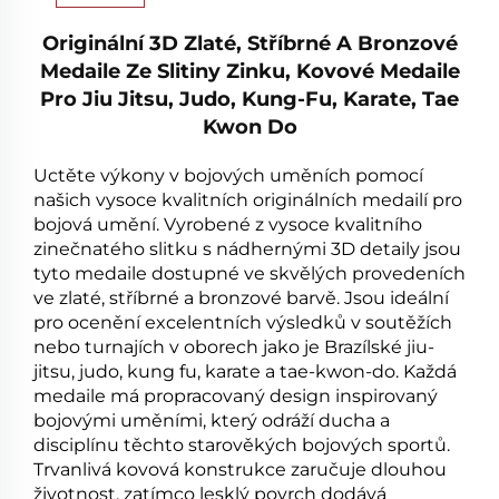
Originální 3D Zlaté, Stříbrné A Bronzové
Medaile Ze Slitiny Zinku, Kovové Medaile
Pro Jiu Jitsu, Judo, Kung-Fu, Karate, Tae
Kwon Do
Uctěte výkony v bojových uměních pomocí
našich vysoce kvalitních originálních medailí pro
bojová umění. Vyrobené z vysoce kvalitního
zinečnatého slitku s nádhernými 3D detaily jsou
tyto medaile dostupné ve skvělých provedeních
ve zlaté, stříbrné a bronzové barvě. Jsou ideální
pro ocenění excelentních výsledků v soutěžích
nebo turnajích v oborech jako je Brazílské jiu-
jitsu, judo, kung fu, karate a tae-kwon-do. Každá
medaile má propracovaný design inspirovaný
bojovými uměními, který odráží ducha a
disciplínu těchto starověkých bojových sportů.
Trvanlivá kovová konstrukce zaručuje dlouhou
životnost, zatímco lesklý povrch dodává