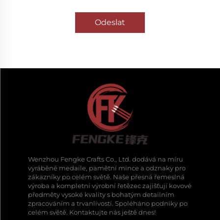
Odeslat
Wenzhou Fengke Crafts Co., Ltd. dodává na míru
vyráběné medaile, pamětní mince a odznaky pro
zákazníky po celém světě. Naše přesná řemeslná
výroba a kompletní výrobní řetězec zajišťují kovové
předměty vysoké kvality s bohatým detailním
zpracováním a trvanlivostí. Spoléháno podniky po
celém světě. Kontaktujte nás ještě dnes!