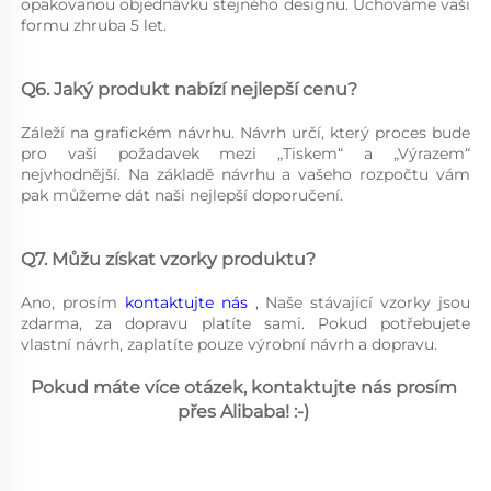
opakovanou objednávku stejného designu. Uchováme vaši 
formu zhruba 5 let. 
Q6. Jaký produkt nabízí nejlepší cenu? 
Záleží na grafickém návrhu. Návrh určí, který proces bude 
pro vaši požadavek mezi „Tiskem“ a „Výrazem“ 
nejvhodnější. Na základě návrhu a vašeho rozpočtu vám 
pak můžeme dát naši nejlepší doporučení. 
Q7. Můžu získat vzorky produktu? 
Ano, prosím 
kontaktujte nás 
, Naše stávající vzorky jsou 
zdarma, za dopravu platíte sami. Pokud potřebujete 
vlastní návrh, zaplatíte pouze výrobní návrh a dopravu. 
Pokud máte více otázek, kontaktujte nás prosím 
přes Alibaba! :-) 