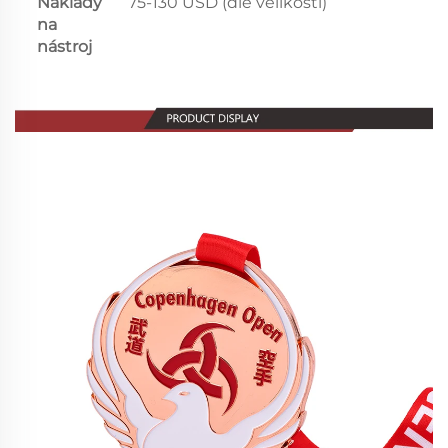
Náklady
75-130 USD (dle velikosti)
na
nástroj