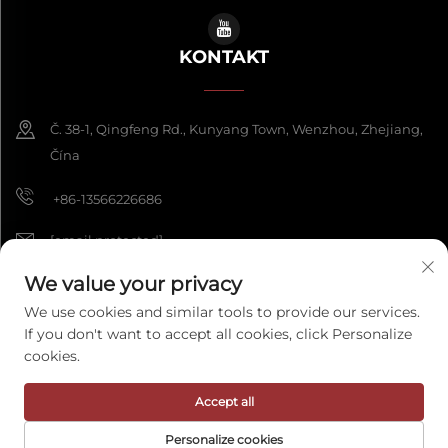
KONTAKT
Č. 38-1, Qingfeng Rd., Kunyang Town, Wenzhou, Zhejiang,
Čína
+86-13566226686
[email protected]
We value your privacy
We use cookies and similar tools to provide our services.
Copyright © 2026 Wenzhou Fengke Crafts Co., Ltd. Všechna práva
If you don't want to accept all cookies, click Personalize
vyhrazena.
Zásady ochrany osobních údajů
cookies.
Accept all
Personalize cookies