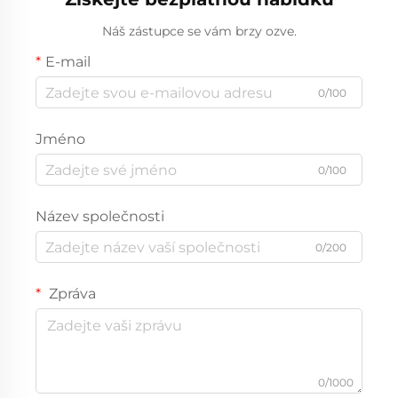
Náš zástupce se vám brzy ozve.
E-mail
0/100
Jméno
0/100
Název společnosti
0/200
Zpráva
0/1000