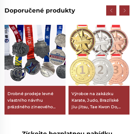
Doporučené produkty
Drobné prodeje levné
Výrobce na zakázku
vlastního návrhu
Karate, Judo, Brazílské
prázdného zineového
jiu-jitsu, Tae Kwon Do,
slitku 3D zlaté ocenění
Kung-fu, Sportovní
maratonského běhu na
medaile pro ocenění
míru kovy sportovní
Získejte bezplatnou nabídku
medaile