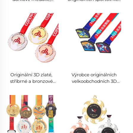
kovové medaile na
medailí ze slitiny zinku
objednávku, 3D zlatá
pro karate, kung-fu, Bjj,
medaile pro fotbal,
judo, tae kwon do
fotbalové mistrovství
Originální 3D zlaté,
Výrobce originálních
stříbrné a bronzové
velkoobchodních 3D
medaile ze slitiny zinku,
zlatých medailí pro
kovové medaile pro Jiu
fotbal, fotbal, maratón,
Jitsu, judo, kung-fu,
prázdné kovové
karate, tae kwon do
medaile s hádankou a
páskem