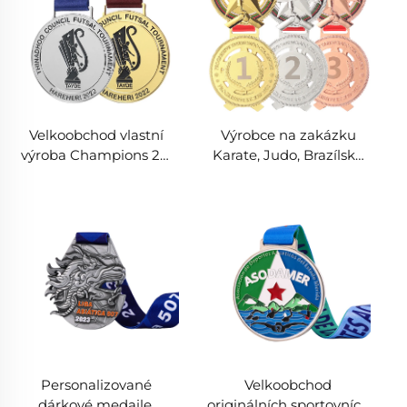
Velkoobchod vlastní
Výrobce na zakázku
výroba Champions 2D
Karate, Judo, Brazílské
3D levná ocenění
jiu-jitsu, Tae Kwon Do,
medaile fotbal zinek
Kung-fu, Sportovní
slitinová medaile pro
medaile pro ocenění
fotbal
Personalizované
Velkoobchod
dárkové medaile,
originálních sportovních