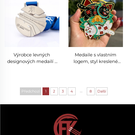
závody se stuhou
stuhou
Výrobce levných
Medaile s vlastním
designových medailí s
logem, styl kreslené
vlastním logem, zlaté
kočky, dětská medaile,
zinečné slitiny, 2D 3D
zlatá, stříbrná, bronzová,
běžecké závody,
odměna pro dětské
maratónské medaile
oslavy, sportovní hry,
...
Předchozí
1
2
3
4
8
Další
pro vítěze se stuhou
ceny, suvenýrní medaile