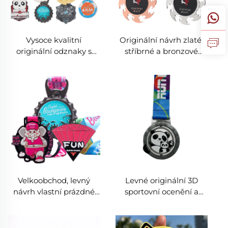
Vysoce kvalitní
Originální návrh zlaté,
originální odznaky s
stříbrné a bronzové
logem z hliníkové slitiny,
medaile ve tvaru šipky,
turbo tvarované
slitina zinku, kovové
medaile jako suvenýry
ocenění pro bojová
pro sport s šňůrou
umění, medaile kung-fu
Velkoobchod, levný
Levné originální 3D
návrh vlastní prázdné
sportovní ocenění a
běžecké medaile,
medaile, roztomilé
sportovní slitinové
kreslené anime kovové
zinkové 3D medaile na
rotující medaile se