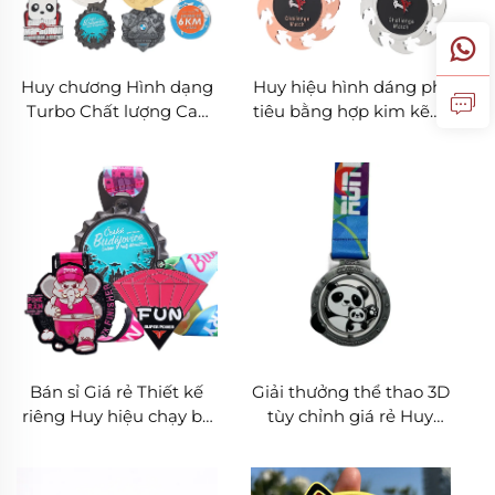
Huy chương Hình dạng
Huy hiệu hình dáng phi
Turbo Chất lượng Cao
tiêu bằng hợp kim kẽm
Tùy chỉnh Logo Lưu
mạ vàng, bạc, đồng tùy
niệm Đúc Die Chất
chọn theo thiết kế riêng
lượng Cao Có Dây đeo
- Giải thưởng kim loại -
Huy hiệu võ thuật, kung
fu
Bán sỉ Giá rẻ Thiết kế
Giải thưởng thể thao 3D
riêng Huy hiệu chạy bộ
tùy chỉnh giá rẻ Huy
3D hợp kim kẽm trống
chương hoạt hình dễ
Kèm ruy băng
thương bằng kim loại
có ruy băng