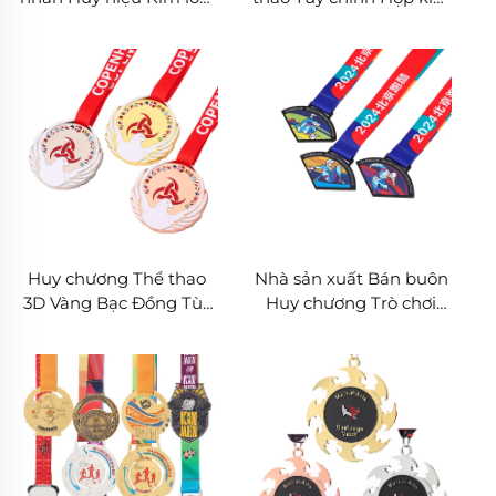
Tùy chỉnh Thiết kế 3D
Kẽm Karate Kung Fu Bjj
Huy chương Bóng đá
Judo Taekwondo Huy
Vàng Vô địch Thể thao
chương Kim loại
Huy chương Thể thao
Nhà sản xuất Bán buôn
3D Vàng Bạc Đồng Tùy
Huy chương Trò chơi
chỉnh Hợp kim Kẽm
Nhập vai 3D Vàng Trao
Huy chương Jiu Jitsu
giải Bóng đá Chạy
Judo Kung Fu Karate
Marathon Kim loại
Taekwondo
Trống Có Ruy băng