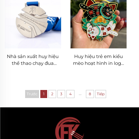
Nhà sản xuất huy hiệu
Huy hiệu trẻ em kiểu
thể thao chạy đua
mèo hoạt hình in logo
marathon hoàn thành
tùy chỉnh - Huy hiệu kỷ
2D 3D kim loại hợp kim
niệm huy chương vàng,
kẽm mạ vàng tùy chỉnh
bạc, đồng cho tiệc trẻ
với ruy băng - Thiết kế
em, trò chơi thể thao và
...
Trước
1
2
3
4
8
Tiếp
giá rẻ
giải thưởng