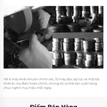
Với 6 máy khắc khuôn chính xác, 10 máy đúc áp lực và một bộ
thiết bị mạ điện hoàn chỉnh, chúng tôi có thể sản xuất hàng
chục nghìn huy hiệu mỗi ngày
Điểm Bán Hàng