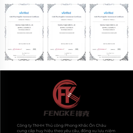
Công ty TNHH Thủ công Phong Khắc Ôn Châu
cung cấp huy hiệu theo yêu cầu, đồng xu lưu niệm