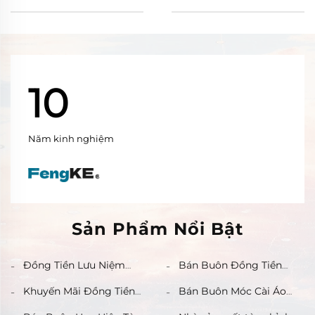
10
Năm kinh nghiệm
Sản Phẩm Nổi Bật
Đồng Tiền Lưu Niệm
Bán Buôn Đồng Tiền
Bằng Kim Loại Tròn Hai
Dollar Bằng Đồng Và
Mặt Cổ Điển Bạc Đúc
Bạc Nguyên Chất Làm Từ
Khuyến Mãi Đồng Tiền
Bán Buôn Móc Cài Áo
Đặc Biệt Hiếm Có Bán Và
Đồng Thau Nhập Khẩu
Dollar Bạc Morgan Bằng
Bằng Kim Loại Tùy Chỉnh