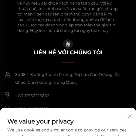
và huy hiệu cài cho khách hàng toàn cầu. Với kỹ
thuật chế tác chính xác và sản xuất trọn gói, chúng
tôi mang đến các sản phẩm thủ công bằng kim
loại chất lượng cao, chi tiết phong phú và độ bền
cao. Được các doanh nghiệp trên toàn thế giới tin
dùng. Hãy liên hệ với chúng tôi ngay hôm nay!
LIÊN HỆ VỚI CHÚNG TÔI
Số 38-1, Đường Thanh Phong, Thị trấn Côn Dương, Ôn
Châu, Chiết Giang, Trung Quốc
+86-13566226686
[email protected]
We value your privacy
We use cookies and similar tools to provide our services.
Bản quyền © 2026 Công ty TNHH Thủ công Mỹ nghệ Wenzhou