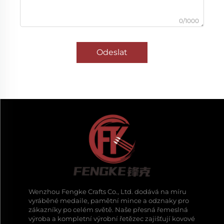
0/1000
Odeslat
Wenzhou Fengke Crafts Co., Ltd. dodává na míru
vyráběné medaile, pamětní mince a odznaky pro
zákazníky po celém světě. Naše přesná řemeslná
výroba a kompletní výrobní řetězec zajišťují kovové