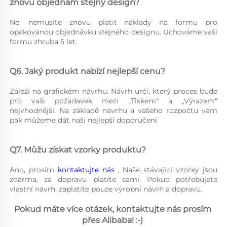
znovu objednám stejný design? 
Ne, nemusíte znovu platit náklady na formu pro 
opakovanou objednávku stejného designu. Uchováme vaši 
formu zhruba 5 let. 
Q6. Jaký produkt nabízí nejlepší cenu? 
Záleží na grafickém návrhu. Návrh určí, který proces bude 
pro vaši požadavek mezi „Tiskem“ a „Výrazem“ 
nejvhodnější. Na základě návrhu a vašeho rozpočtu vám 
pak můžeme dát naši nejlepší doporučení. 
Q7. Můžu získat vzorky produktu? 
Ano, prosím 
kontaktujte nás 
, Naše stávající vzorky jsou 
zdarma, za dopravu platíte sami. Pokud potřebujete 
vlastní návrh, zaplatíte pouze výrobní návrh a dopravu. 
Pokud máte více otázek, kontaktujte nás prosím 
přes Alibaba! :-) 