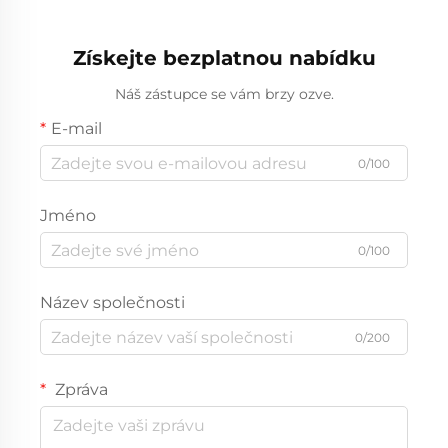
volejbal ocenění pro
slitina
sportovní soutěže
Získejte bezplatnou nabídku
personalizace loga
Náš zástupce se vám brzy ozve.
E-mail
0/100
Jméno
0/100
Název společnosti
0/200
Zpráva