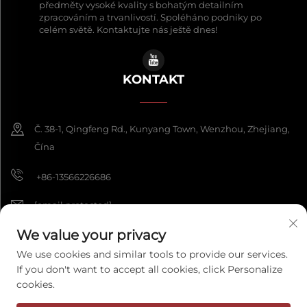
předměty vysoké kvality s bohatým detailním
zpracováním a trvanlivostí. Spoléháno podniky po
celém světě. Kontaktujte nás ještě dnes!
KONTAKT
Č. 38-1, Qingfeng Rd., Kunyang Town, Wenzhou, Zhejiang,
Čína
+86-13566226686
[email protected]
We value your privacy
We use cookies and similar tools to provide our services.
Copyright © 2026 Wenzhou Fengke Crafts Co., Ltd. Všechna práva
If you don't want to accept all cookies, click Personalize
vyhrazena.
Zásady ochrany osobních údajů
cookies.