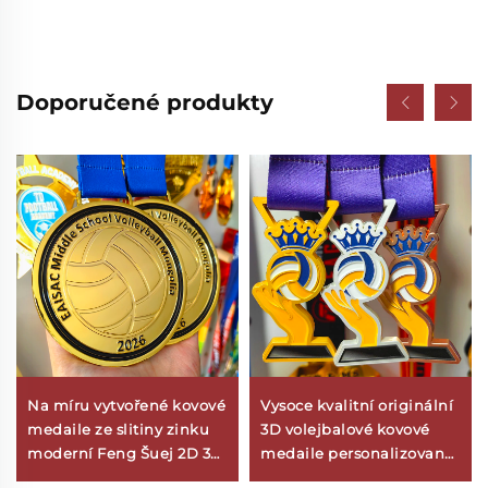
Doporučené produkty
Na míru vytvořené kovové
Vysoce kvalitní originální
medaile ze slitiny zinku
3D volejbalové kovové
moderní Feng Šuej 2D 3D
medaile personalizované
medaile pro fotbal a
pamětní ocenění cinková