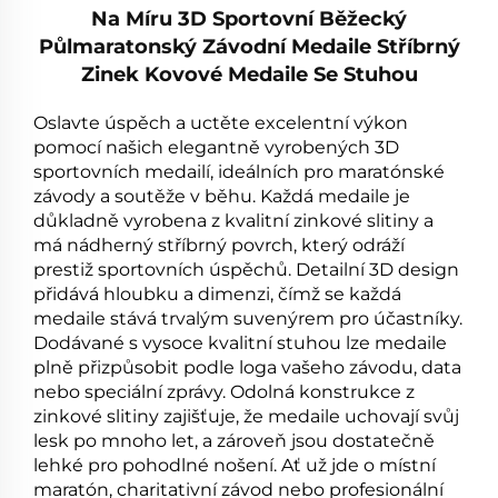
Na Míru 3D Sportovní Běžecký
Půlmaratonský Závodní Medaile Stříbrný
Zinek Kovové Medaile Se Stuhou
Oslavte úspěch a uctěte excelentní výkon
pomocí našich elegantně vyrobených 3D
sportovních medailí, ideálních pro maratónské
závody a soutěže v běhu. Každá medaile je
důkladně vyrobena z kvalitní zinkové slitiny a
má nádherný stříbrný povrch, který odráží
prestiž sportovních úspěchů. Detailní 3D design
přidává hloubku a dimenzi, čímž se každá
medaile stává trvalým suvenýrem pro účastníky.
Dodávané s vysoce kvalitní stuhou lze medaile
plně přizpůsobit podle loga vašeho závodu, data
nebo speciální zprávy. Odolná konstrukce z
zinkové slitiny zajišťuje, že medaile uchovají svůj
lesk po mnoho let, a zároveň jsou dostatečně
lehké pro pohodlné nošení. Ať už jde o místní
maratón, charitativní závod nebo profesionální