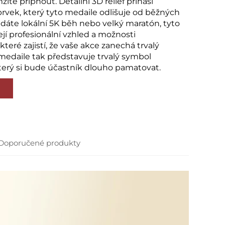
itě připnout. Detailní 3D reliéf přináší
prvek, který tyto medaile odlišuje od běžných
ádáte lokální 5K běh nebo velký maratón, tyto
jí profesionální vzhled a možnosti
které zajistí, že vaše akce zanechá trvalý
medaile tak představuje trvalý symbol
terý si bude účastník dlouho pamatovat.
Doporučené produkty