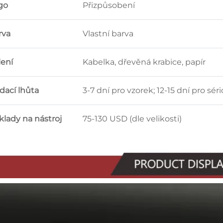
go
Přizpůsobení
rva
Vlastní barva
lení
Kabelka, dřevěná krabice, papír
dací lhůta
3-7 dní pro vzorek; 12-15 dní pro sé
klady na nástroj
75-130 USD (dle velikosti)