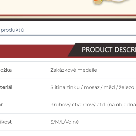
 produktů
ložka
Zakázkové medaile
eriál
Slitina zinku / mosaz / měď / železo
r
Kruhový čtvercový atd. (na objedn
ikost
S/M/L/Volně