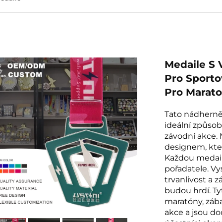
Medaile S
Pro Sporto
Pro Marato
Tato nádherně
ideální způsob
závodní akce.
designem, kter
Každou medail
pořadatele. Vy
trvanlivost a 
budou hrdí. Ty
maratóny, zába
akce a jsou do