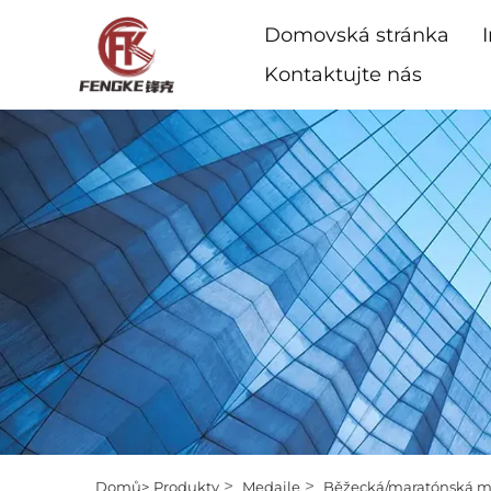
Domovská stránka
Kontaktujte nás
>
>
Domů>
Produkty
Medaile
Běžecká/maratónská m