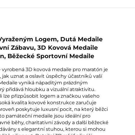
 Vyraženým Logem, Dutá Medaile
vní Zábavu, 3D Kovová Medaile
n, Běžecké Sportovní Medaile
 vyrobená 3D kovová medaile pro maratón je
, jak uznat a oslavit úspěchy účastníků vaší
 Medaile vyniká nápaditým prázdným
ý přidává hloubku a vizuální atraktivitu.
i lze přizpůsobit logem a značkou vašeho
soká kvalita kovové konstrukce zaručuje
zároveň poskytuje luxusní pocit, na který běžci
to památeční medaile jsou ideální pro
vné běhy, charitativní závody a další běžecké
dávány s elegantní stuhou, kterou si mohou