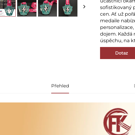
účastníci okamž
sofistikovaný 
cen. Ať už poř
medaile nabíze
personalizace, 
dojem. Každá 
úspěchu, na k
Dotaz
Přehled