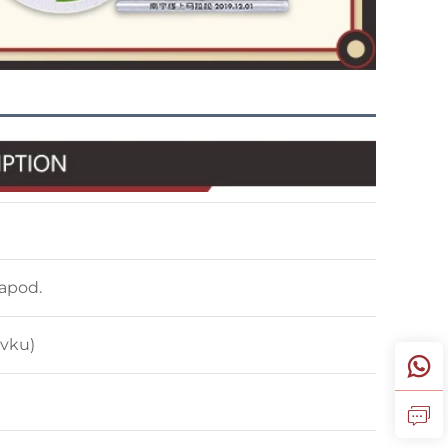
 apod.
ávku)