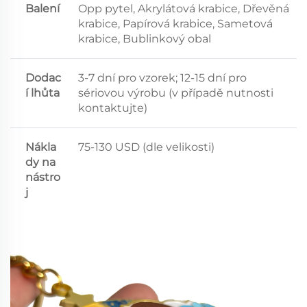
Balení
Opp pytel, Akrylátová krabice, Dřevěná
krabice, Papírová krabice, Sametová
krabice, Bublinkový obal
Dodac
3-7 dní pro vzorek; 12-15 dní pro
í lhůta
sériovou výrobu (v případě nutnosti
kontaktujte)
Nákla
75-130 USD (dle velikosti)
dy na
nástro
j