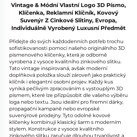
Vintage & Módní Vlastní Logo 3D Písmo,
Klíčenka, Reklamní Klíčník, Kovový
Suvenýr Z Cinkové Slitiny, Evropa,
Individuálně Vyrobený Luxusní Předmět
Přidejte do svých každodenních potřeb trochu
sofistikovanosti pomocí našeho originálního 3D
písmenového klíčenky, která je odborně
vyrobena z vysoce kvalitního zinkového slitku.
Tato vintage inspirovaná, avšak moderní
doplňková položka slouží zároveň jako praktický
klíčník i elegantní osobní projev. Každý kus
vyniká pečlivým zpracováním s vystouplým 3D
písmem, které lze přizpůsobit dle vašeho výběru
loga nebo textu. Jsou ideální pro firemní dárky,
propagační kampaně nebo evropské
suvenýrové prodejny. Tyto odolné kovové
klíčenky kombinují klasický šarm s moderním
stylem. Konstrukce z vysoce kvalitního
zinkového slitku zaručuje dlouhou trvanlivost a