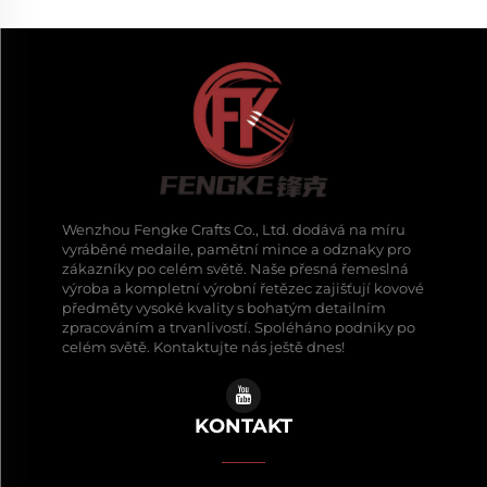
Wenzhou Fengke Crafts Co., Ltd. dodává na míru
vyráběné medaile, pamětní mince a odznaky pro
zákazníky po celém světě. Naše přesná řemeslná
výroba a kompletní výrobní řetězec zajišťují kovové
předměty vysoké kvality s bohatým detailním
zpracováním a trvanlivostí. Spoléháno podniky po
celém světě. Kontaktujte nás ještě dnes!
KONTAKT