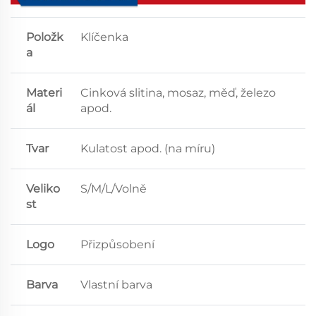
Položk
Klíčenka
a
Materi
Cinková slitina, mosaz, měď, železo
ál
apod.
Tvar
Kulatost apod. (na míru)
Veliko
S/M/L/Volně
st
Logo
Přizpůsobení
Barva
Vlastní barva