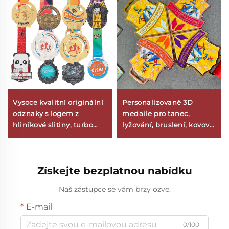
Vysoce kvalitní originální
Personalizované 3D
odznaky s logem z
medaile pro tanec,
hliníkové slitiny, turbo
lyžování, bruslení, kovové
tvarované medaile jako
medaile ze slitiny zinku s
suvenýry pro sport s
mozaikovým povrchem a
šňůrou
stuhou – originální
Získejte bezplatnou nabídku
sportovní ocenění
Náš zástupce se vám brzy ozve.
E-mail
0/100