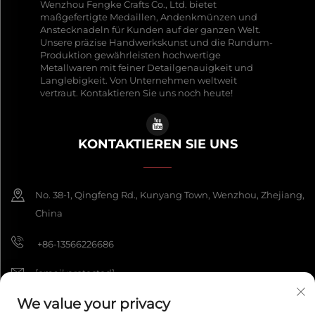
Wenzhou Fengke Crafts Co., Ltd. bietet
maßgefertigte Medaillen, Andenkmünzen und
Anstecknadeln für Kunden auf der ganzen Welt.
Unsere präzise Handwerkskunst und die Rundum-
Produktion gewährleisten hochwertige
Metallwaren mit feiner Detailgenauigkeit und
Langlebigkeit. Von Unternehmen weltweit
vertraut. Kontaktieren Sie uns noch heute!
KONTAKTIEREN SIE UNS
No. 38-1, Qingfeng Rd., Kunyang Town, Wenzhou, Zhejiang,
China
+86-13566226686
[email protected]
We value your privacy