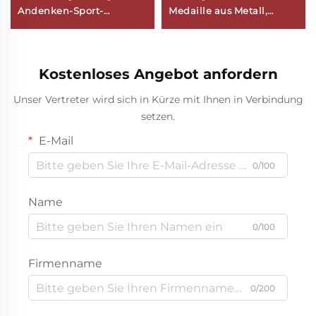
Andenken-Sport-
Medaille aus Metall,
Turboform-Medaille mit
Zinklegierung, verchromt,
Kordel
mit Schleife – individuelle
Sportauszeichnung
Kostenloses Angebot anfordern
Unser Vertreter wird sich in Kürze mit Ihnen in Verbindung
setzen.
E-Mail
0/100
Name
0/100
Firmenname
0/200