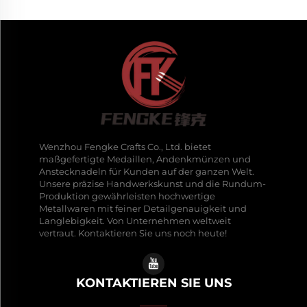
Wenzhou Fengke Crafts Co., Ltd. bietet
maßgefertigte Medaillen, Andenkmünzen und
Anstecknadeln für Kunden auf der ganzen Welt.
Unsere präzise Handwerkskunst und die Rundum-
Produktion gewährleisten hochwertige
Metallwaren mit feiner Detailgenauigkeit und
Langlebigkeit. Von Unternehmen weltweit
vertraut. Kontaktieren Sie uns noch heute!
KONTAKTIEREN SIE UNS