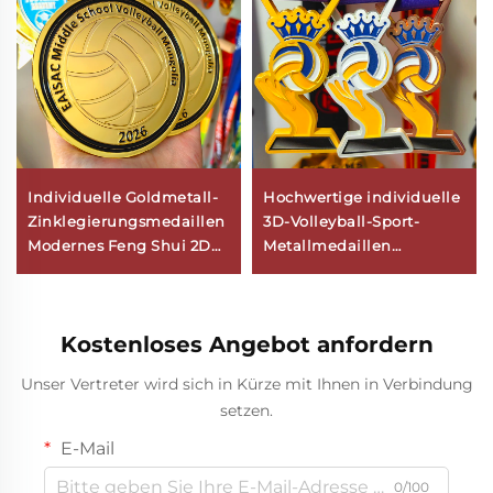
Individuelle Goldmetall-
Hochwertige individuelle
Zinklegierungsmedaillen
3D-Volleyball-Sport-
Modernes Feng Shui 2D
Metallmedaillen
3D Fußball Volleyball
personalisierte
Awards für
Gedenkmedaille
Sportwettkämpfe Logo-
Zinklegierung
Kostenloses Angebot anfordern
Individualisierung
Unser Vertreter wird sich in Kürze mit Ihnen in Verbindung
setzen.
E-Mail
0/100