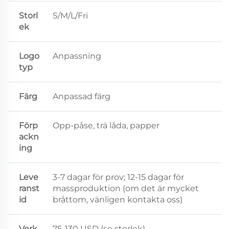
Storl
S/M/L/Fri
ek
Logo
Anpassning
typ
Färg
Anpassad färg
Förp
Opp-påse, trä låda, papper
ackn
ing
Leve
3-7 dagar för prov; 12-15 dagar för
ranst
massproduktion (om det är mycket
id
bråttom, vänligen kontakta oss)
Verk
75-130 USD (se storlek)