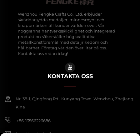
Wenzhou Fengke Crafts Co., Ltd. erbjuder
skräddarsydda medaljer, minnesmynt och
knappmärken till kunder världen över. Vår
noggranna hantverksskicklighet och integrerad
produktion säkerställer högkvalitativa
metallkonstföremål med detaljrikedom och
hållbarhet. Företag världen över litar på oss.
Kontakta oss redan idag!
KONTAKTA OSS
Nr. 38-1, Qingfeng Rd., Kunyang Town, Wenzhou, Zhejiang,
Kina
+86-13566226686
[email protected]