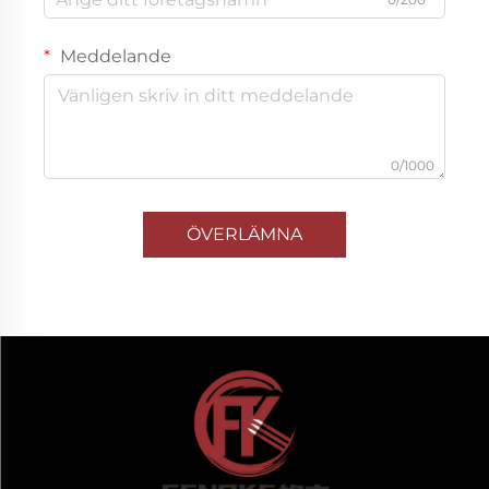
Meddelande
0/1000
ÖVERLÄMNA