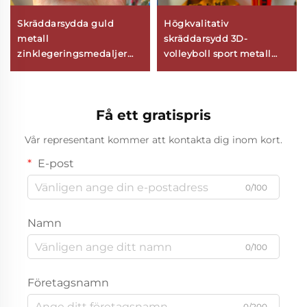
Skräddarsydda guld
Högkvalitativ
metall
skräddarsydd 3D-
zinklegeringsmedaljer
volleyboll sport metall
modern feng shui 2D 3D
medaljer personliga
fotboll volleyboll priser för
minnesmedaljer
sporttävlingar logotyp
tilldelningsmedaljer
Få ett gratispris
personlig anpassning
zinklegering
Vår representant kommer att kontakta dig inom kort.
E-post
0/100
Namn
0/100
Företagsnamn
0/200