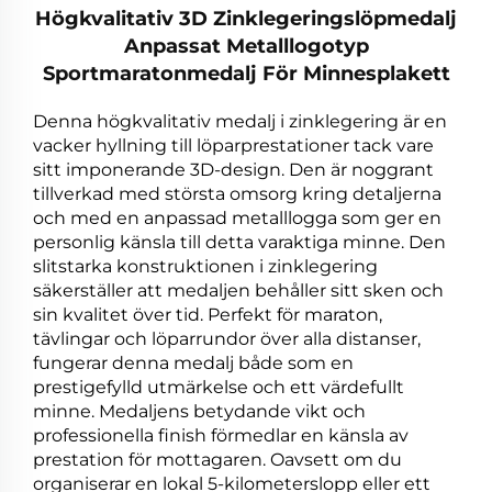
Högkvalitativ 3D Zinklegeringslöpmedalj
Anpassat Metalllogotyp
Sportmaratonmedalj För Minnesplakett
Denna högkvalitativ medalj i zinklegering är en
vacker hyllning till löparprestationer tack vare
sitt imponerande 3D-design. Den är noggrant
tillverkad med största omsorg kring detaljerna
och med en anpassad metalllogga som ger en
personlig känsla till detta varaktiga minne. Den
slitstarka konstruktionen i zinklegering
säkerställer att medaljen behåller sitt sken och
sin kvalitet över tid. Perfekt för maraton,
tävlingar och löparrundor över alla distanser,
fungerar denna medalj både som en
prestigefylld utmärkelse och ett värdefullt
minne. Medaljens betydande vikt och
professionella finish förmedlar en känsla av
prestation för mottagaren. Oavsett om du
organiserar en lokal 5-kilometerslopp eller ett