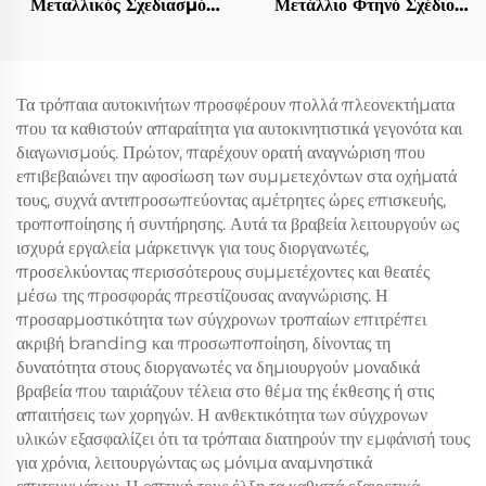
Μεταλλικός Σχεδιασμός
Μετάλλιο Φτηνό Σχέδιο
Προσαρμοστικό Χρώμα
Σχεδιάστε Το Δικό Σας
Ημιμαραθώνιο 5χλμ
Κενό Μετάλλια Δρόμου για
10χλμ Παιχνιδιάρικο
Αναμνηστικό
Τρέξιμο Μετάλλια
Τα τρόπαια αυτοκινήτων προσφέρουν πολλά πλεονεκτήματα
Δρομέας Αγώνας
που τα καθιστούν απαραίτητα για αυτοκινητιστικά γεγονότα και
Τερματισμός Αθλητικό
διαγωνισμούς. Πρώτον, παρέχουν ορατή αναγνώριση που
Μετάλλιο
επιβεβαιώνει την αφοσίωση των συμμετεχόντων στα οχήματά
τους, συχνά αντιπροσωπεύοντας αμέτρητες ώρες επισκευής,
τροποποίησης ή συντήρησης. Αυτά τα βραβεία λειτουργούν ως
ισχυρά εργαλεία μάρκετινγκ για τους διοργανωτές,
προσελκύοντας περισσότερους συμμετέχοντες και θεατές
μέσω της προσφοράς πρεστίζουσας αναγνώρισης. Η
προσαρμοστικότητα των σύγχρονων τροπαίων επιτρέπει
ακριβή branding και προσωποποίηση, δίνοντας τη
δυνατότητα στους διοργανωτές να δημιουργούν μοναδικά
βραβεία που ταιριάζουν τέλεια στο θέμα της έκθεσης ή στις
απαιτήσεις των χορηγών. Η ανθεκτικότητα των σύγχρονων
υλικών εξασφαλίζει ότι τα τρόπαια διατηρούν την εμφάνισή τους
για χρόνια, λειτουργώντας ως μόνιμα αναμνηστικά