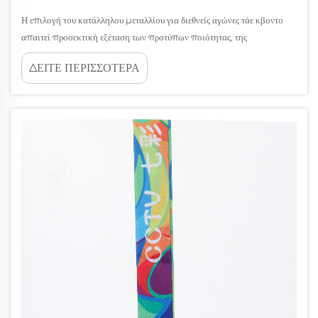
Η επιλογή του κατάλληλου μεταλλίου για διεθνείς αγώνες τάε κβοντο
απαιτεί προσεκτική εξέταση των προτύπων ποιότητας, της
αυθεντικότητας του σχεδιασμού και των κανονισμών των αγώνων. Το
ΔΕΙΤΕ ΠΕΡΙΣΣΟΤΕΡΑ
μετάλλιο που επιλέγετε αντιπροσωπεύει όχι απλώς μια διάκριση, αλλά
ενσωματώνει και την εξοχότητα της...