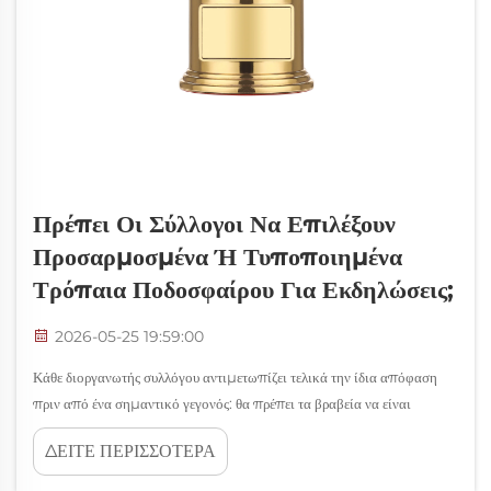
Πρέπει Οι Σύλλογοι Να Επιλέξουν
Προσαρμοσμένα Ή Τυποποιημένα
Τρόπαια Ποδοσφαίρου Για Εκδηλώσεις;
2026-05-25 19:59:00
Κάθε διοργανωτής συλλόγου αντιμετωπίζει τελικά την ίδια απόφαση
πριν από ένα σημαντικό γεγονός: θα πρέπει τα βραβεία να είναι
προσαρμοσμένα σχεδιασμένα ή να επιλεγούν από έναν τυποποιημένο
ΔΕΙΤΕ ΠΕΡΙΣΣΟΤΕΡΑ
κατάλογο; Όταν πρόκειται για την επιλογή ενός τροπαίου
ποδοσφαίρου, αυτή η επιλογή έχει μεγαλύτερο βάρος από ό,τι