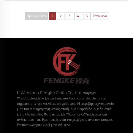
πιστεύουν οι περισσότεροι αρχικά...
Προηγούμενο
1
2
3
4
5
Επόμενο
Η Wenzhou Fengke Crafts Co., Ltd. παρέχει
προσαρμοσμένα μεταλλεία, συλλεκτικά νομίσματα και
σήματα-πιν για πελάτες παγκόσμια. Η ακριβής τεχνοτροπία
μας και η παραγωγή «ενός σταθμού» παραδίδουν είδη από
μέταλλο υψηλής ποιότητας με πλούσια λεπτομέρεια και
ανθεκτικότητα. Εμπιστεύονται επιχειρήσεις ανά τον κόσμο.
Επικοινωνήστε μαζί μας σήμερα!