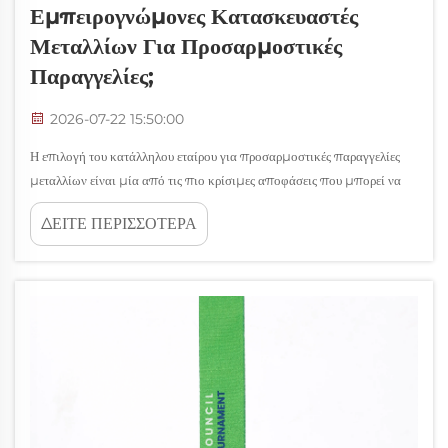
Εμπειρογνώμονες Κατασκευαστές
Μεταλλίων Για Προσαρμοστικές
Παραγγελίες;
2026-07-22 15:50:00
Η επιλογή του κατάλληλου εταίρου για προσαρμοστικές παραγγελίες
μεταλλίων είναι μία από τις πιο κρίσιμες αποφάσεις που μπορεί να
λάβει οποιαδήποτε οργάνωση κατά τη διαδικασία σχεδιασμού
ΔΕΙΤΕ ΠΕΡΙΣΣΟΤΕΡΑ
προγραμμάτων βραβείων, αθλητικών εκδηλώσεων ή πρωτοβουλιών
αναγνώρισης. Οι εμπειρογνώμονες κατασκευαστές μεταλλίων
προσφέρουν πολύ περισσότερα από το τραπέζι...