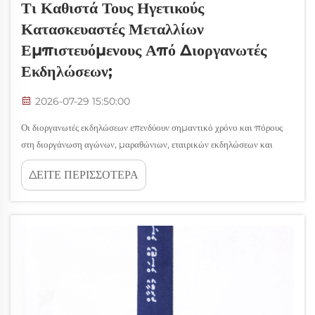
Τι Καθιστά Τους Ηγετικούς
Κατασκευαστές Μεταλλίων
Εμπιστευόμενους Από Διοργανωτές
Εκδηλώσεων;
2026-07-29 15:50:00
Οι διοργανωτές εκδηλώσεων επενδύουν σημαντικό χρόνο και πόρους
στη διοργάνωση αγώνων, μαραθώνιων, εταιρικών εκδηλώσεων και
αθλητικών τουρνουά. Όταν πρόκειται για την αναγνώριση της επίδοσης
ΔΕΙΤΕ ΠΕΡΙΣΣΟΤΕΡΑ
μέσω βραβείων, η επιλογή των κατασκευαστών μεταλλίων γίνεται
κεντρική για την...