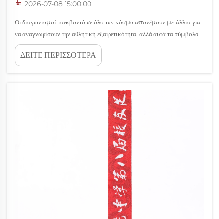
2026-07-08 15:00:00
Οι διαγωνισμοί ταεκβοντό σε όλο τον κόσμο απονέμουν μετάλλια για
να αναγνωρίσουν την αθλητική εξαιρετικότητα, αλλά αυτά τα σύμβολα
φέρουν πολύ βαθύτερη σημασία από απλή αναγνώριση. Κάθε μετάλλιο
ΔΕΙΤΕ ΠΕΡΙΣΣΟΤΕΡΑ
που απονέμεται σε έναν αγώνα ταεκβοντό εκπροσωπεί αιώνες
μαχητικής παράδοσης, φιλοσοφίας...