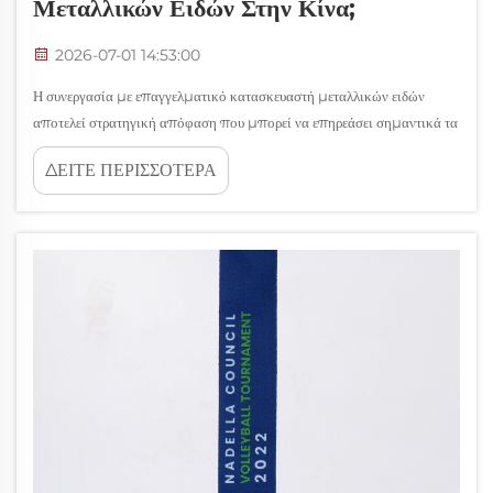
Μεταλλικών Ειδών Στην Κίνα;
2026-07-01 14:53:00
Η συνεργασία με επαγγελματικό κατασκευαστή μεταλλικών ειδών
αποτελεί στρατηγική απόφαση που μπορεί να επηρεάσει σημαντικά τα
αποτελέσματα της επιχείρησής σας, ανεξάρτητα από το αν χρειάζεστε
ΔΕΙΤΕ ΠΕΡΙΣΣΟΤΕΡΑ
προσαρμοσμένα μετάλλια, βιομηχανικά εξαρτήματα ή ειδικά
μεταλλικά προϊόντα. Η επιλογή...