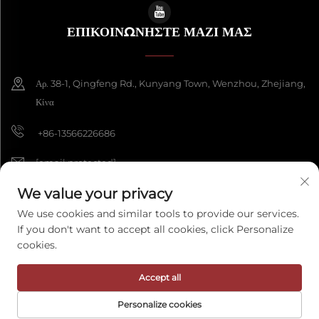
ΕΠΙΚΟΙΝΩΝΗΣΤΕ ΜΑΖΙ ΜΑΣ
Αρ. 38-1, Qingfeng Rd., Kunyang Town, Wenzhou, Zhejiang,
Κίνα
+86-13566226686
[email protected]
We value your privacy
We use cookies and similar tools to provide our services.
Πνευματικά δικαιώματα © 2026 Wenzhou Fengke Crafts Co., Ltd. Με
If you don't want to accept all cookies, click Personalize
επιφύλαξη παντός δικαιώματος.
Πολιτική Απορρήτου
cookies.
Accept all
Personalize cookies
ΗΛΕΚΤΡΟΝΙΚΌ