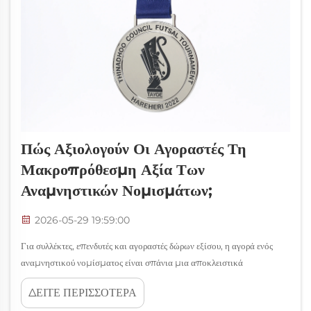
Πώς Αξιολογούν Οι Αγοραστές Τη
Μακροπρόθεσμη Αξία Των
Αναμνηστικών Νομισμάτων;
2026-05-29 19:59:00
Για συλλέκτες, επενδυτές και αγοραστές δώρων εξίσου, η αγορά ενός
αναμνηστικού νομίσματος είναι σπάνια μια αποκλειστικά
παρορμητική απόφαση. Σε αντίθεση με τις καθημερινές αγορές, ένα
ΔΕΙΤΕ ΠΕΡΙΣΣΟΤΕΡΑ
αναμνηστικό νόμισμα φέρει ιστορική σημασία, τεχνική εξοικείωση