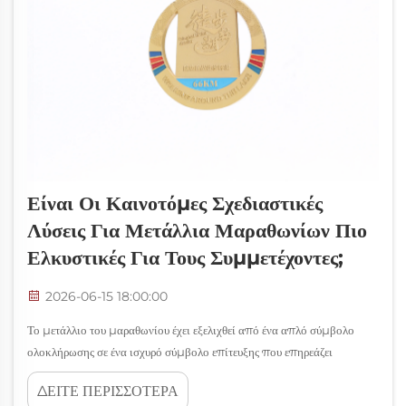
Είναι Οι Καινοτόμες Σχεδιαστικές
Λύσεις Για Μετάλλια Μαραθωνίων Πιο
Ελκυστικές Για Τους Συμμετέχοντες;
2026-06-15 18:00:00
Το μετάλλιο του μαραθωνίου έχει εξελιχθεί από ένα απλό σύμβολο
ολοκλήρωσης σε ένα ισχυρό σύμβολο επίτευξης που επηρεάζει
σημαντικά τις αποφάσεις των συμμετεχόντων και την ικανοποίησή
ΔΕΙΤΕ ΠΕΡΙΣΣΟΤΕΡΑ
τους από τον αγώνα. Οι σύγχρονοι δρομείς λαμβάνουν όλο και