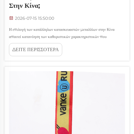
Στην Κίνα;
2026-07-15 15:50:00
Η επιλογή των κατάλληλων κατασκευαστών μεταλλίων στην Κίνα
απαιτεί κατανόηση των καθοριστικών χαρακτηριστικών που
διαχωρίζουν τους ηγέτες της βιομηχανίας από τους μέσους παραγωγούς.
ΔΕΙΤΕ ΠΕΡΙΣΣΟΤΕΡΑ
Η Κίνα έχει αναδειχθεί ως παγκόσμιο κέντρο παραγωγής μεταλλίων,
προσφέροντας ταυτόχρονα οικονομική απόδοση και τεχνολογική...