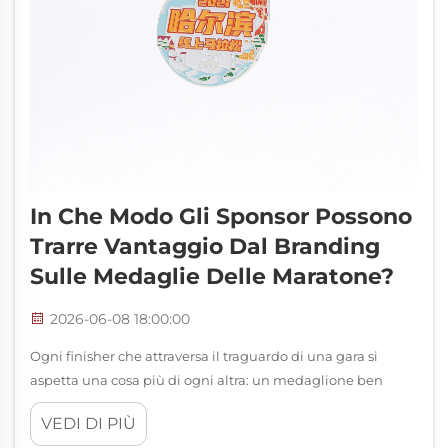
In Che Modo Gli Sponsor Possono
Trarre Vantaggio Dal Branding
Sulle Medaglie Delle Maratone?
2026-06-08 18:00:00
Ogni finisher che attraversa il traguardo di una gara si
aspetta una cosa più di ogni altra: un medaglione ben
realizzato della maratona appeso al collo. Per gli sponsor,
VEDI DI PIÙ
quel momento è molto più di un gesto celebrativo: è