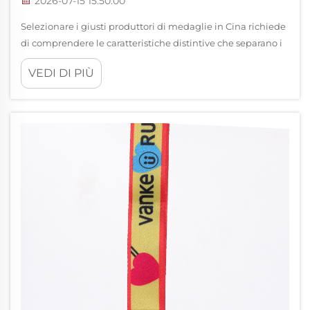
2026-07-15 15:50:00
Selezionare i giusti produttori di medaglie in Cina richiede
di comprendere le caratteristiche distintive che separano i
leader di settore dai produttori medi. La Cina si è affermata
VEDI DI PIÙ
come un polo globale per la produzione di medaglie,
offrendo sia efficienza economica sia tecnologie avanzate…