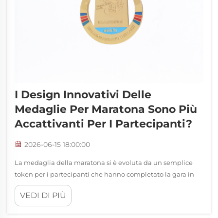
I Design Innovativi Delle
Medaglie Per Maratona Sono Più
Accattivanti Per I Partecipanti?
2026-06-15 18:00:00
La medaglia della maratona si è evoluta da un semplice
token per i partecipanti che hanno completato la gara in
un potente simbolo di successo, che influenza in modo
VEDI DI PIÙ
significativo le decisioni dei partecipanti e la loro
soddisfazione riguardo alla corsa. I corridori moderni