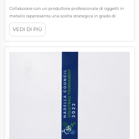
Collaborare con un produttore professionale di oggetti in
metallo rappresenta una scelta strategica in grado di
influenzare in modo significativo i risultati della vostra
VEDI DI PIÙ
azienda, indipendentemente dal fatto che abbiate bisogno
di medaglie personalizzate, componenti industriali o
prodotti metallici specializzati. La scelta...