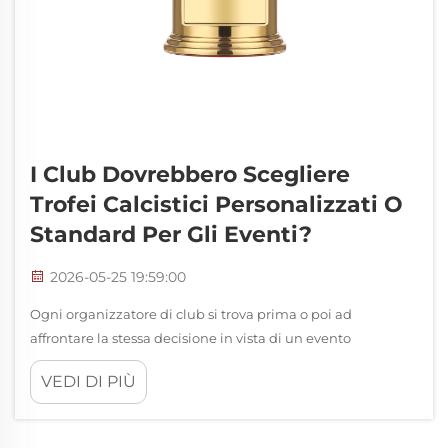
I Club Dovrebbero Scegliere
Trofei Calcistici Personalizzati O
Standard Per Gli Eventi?
2026-05-25 19:59:00
Ogni organizzatore di club si trova prima o poi ad
affrontare la stessa decisione in vista di un evento
importante: i premi devono essere progettati su misura
VEDI DI PIÙ
oppure scelti da un catalogo standard? Quando si tratta di
selezionare un trofeo calcistico, questa scelta ha un peso
maggiore di quanto la maggior parte delle persone