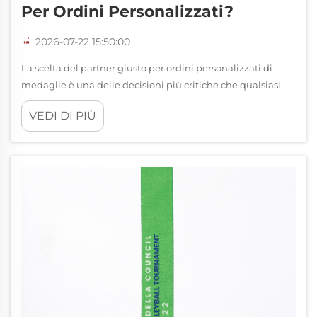
Per Ordini Personalizzati?
2026-07-22 15:50:00
La scelta del partner giusto per ordini personalizzati di
medaglie è una delle decisioni più critiche che qualsiasi
organizzazione possa prendere nella pianificazione di
VEDI DI PIÙ
programmi premianti, eventi sportivi o iniziative di
riconoscimento. I produttori esperti di medaglie portano
molto di più sul tavolo…