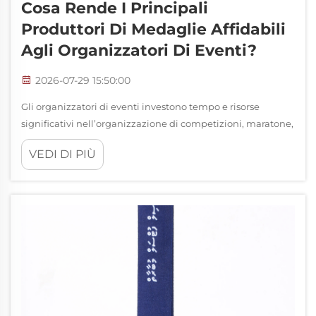
Cosa Rende I Principali
Produttori Di Medaglie Affidabili
Agli Organizzatori Di Eventi?
2026-07-29 15:50:00
Gli organizzatori di eventi investono tempo e risorse
significativi nell’organizzazione di competizioni, maratone,
eventi aziendali e tornei sportivi. Quando si tratta di
VEDI DI PIÙ
riconoscere i risultati attraverso premi, la scelta dei
produttori di medaglie diventa centrale per…