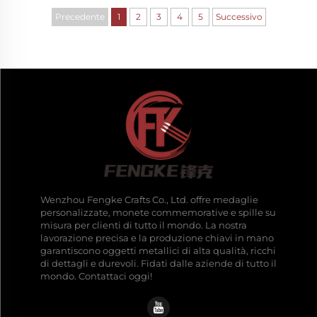
inizialmente…
Precedente
1
2
3
4
5
Successivo
Wenzhou Fengke Crafts Co., Ltd. offre medaglie
personalizzate, monete commemorative e spille su
misura per clienti di tutto il mondo. La nostra
lavorazione precisa e la produzione chiavi in mano
garantiscono oggetti metallici di alta qualità, ricchi
di dettagli e durevoli. Fidati dalle aziende di tutto il
mondo. Contattaci oggi!