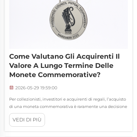
Come Valutano Gli Acquirenti Il
Valore A Lungo Termine Delle
Monete Commemorative?
2026-05-29 19:59:00
Per collezionisti, investitori e acquirenti di regali, l’acquisto
di una moneta commemorativa è raramente una decisione
puramente impulsiva. A differenza degli acquisti
VEDI DI PIÙ
quotidiani, una moneta commemorativa racchiude un
significato storico, un’accurata lavorazione artistica e il
potenziale per…