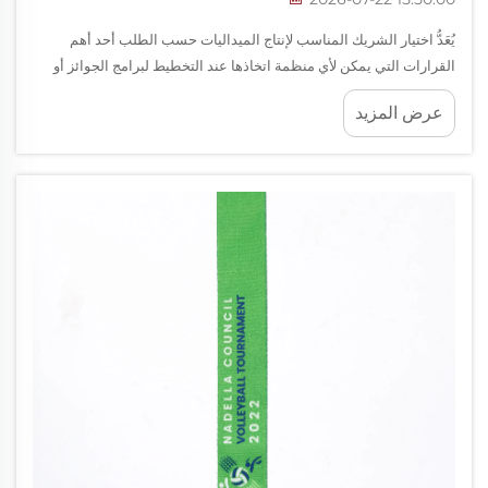
يُعَدُّ اختيار الشريك المناسب لإنتاج الميداليات حسب الطلب أحد أهم
القرارات التي يمكن لأي منظمة اتخاذها عند التخطيط لبرامج الجوائز أو
الفعاليات الرياضية أو مبادرات التقدير. فتوفر الشركات المصنعة الخبيرة
عرض المزيد
للميداليات ما هو أبعد من مجرد التصنيع...