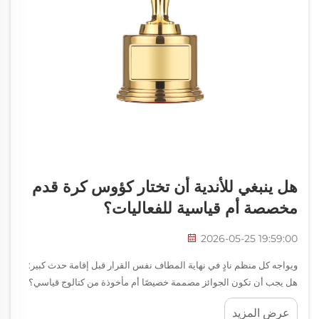
هل ينبغي للأندية أن تختار كؤوس كرة قدم
مخصصة أم قياسية للفعاليات؟
2026-05-25 19:59:00
ويواجه كل منظم نادٍ في نهاية المطاف نفس القرار قبل إقامة حدث كبير:
هل يجب أن تكون الجوائز مصممة خصيصًا أم مأخوذة من كتالوج قياسي؟
وعندما يتعلق الأمر باختيار كأس كرة قدم، فإن هذا الاختيار يحمل وزنًا أكبر
عرض المزيد
مما يتصوَّره معظم الناس في البداية...