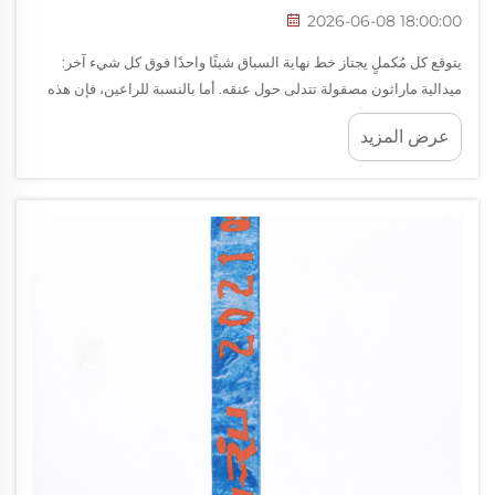
2026-06-08 18:00:00
يتوقع كل مُكملٍ يجتاز خط نهاية السباق شيئًا واحدًا فوق كل شيء آخر:
ميدالية ماراثون مصقولة تتدلى حول عنقه. أما بالنسبة للراعين، فإن هذه
اللحظة تتجاوز بكثير كونها إيماءة احتفالية؛ فهي فرصة قوية جدًّا لتعزيز
عرض المزيد
العلامة التجارية تُقدَّم في لحظة بالغة التأثير...