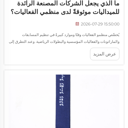
ما الذي يجعل الشركات المصنعة الرائدة
للميداليات موثوقةً لدى منظمي الفعاليات؟
2026-07-29 15:50:00
يُخصِّص منظمو الفعاليات وقتًا وموارد كبيرةً في تنظيم المسابقات
والماراثونات والفعاليات المؤسسية والبطولات الرياضية. وعند التطرق إلى
الاعتراف بالإنجازات عبر الجوائز، يصبح اختيار الشركات المصنعة
عرض المزيد
للميداليات عاملًا محوريًّا في...