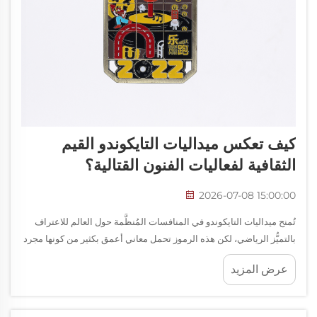
كيف تعكس ميداليات التايكوندو القيم
الثقافية لفعاليات الفنون القتالية؟
2026-07-08 15:00:00
تُمنح ميداليات التايكوندو في المنافسات المُنظَّمة حول العالم للاعتراف
بالتميُّز الرياضي، لكن هذه الرموز تحمل معاني أعمق بكثير من كونها مجرد
وسيلة للاعتراف. فكل ميدالية تُقدَّم في حدث تايكوندو تمثِّل قرونًا من
عرض المزيد
التقاليد القتالية والفلسفية...