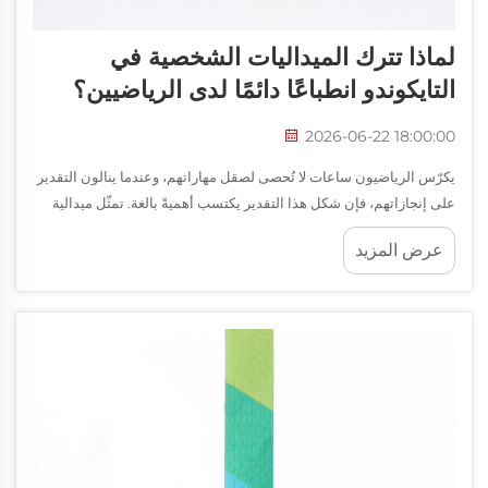
لماذا تترك الميداليات الشخصية في
التايكوندو انطباعًا دائمًا لدى الرياضيين؟
2026-06-22 18:00:00
يكرّس الرياضيون ساعات لا تُحصى لصقل مهاراتهم، وعندما ينالون التقدير
على إنجازاتهم، فإن شكل هذا التقدير يكتسب أهميةً بالغة. تمثّل ميدالية
التايكواندو المخصصة أكثر بكثير من قطعة معدنية معلّقة...
عرض المزيد