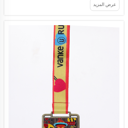
عرض المزيد
وتقنياتٍ متقدِّمةً...