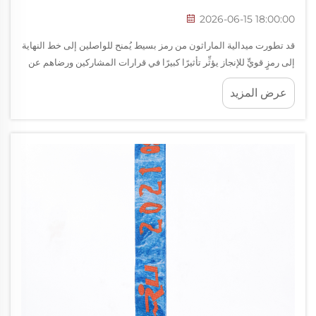
2026-06-15 18:00:00
قد تطورت ميدالية الماراثون من رمز بسيط يُمنح للواصلين إلى خط النهاية
إلى رمزٍ قويٍّ للإنجاز يؤثِّر تأثيرًا كبيرًا في قرارات المشاركين ورضاهم عن
السباق. ويأخذ الجريّون المعاصرون اليوم بعين الاعتبار بشكل متزايد
عرض المزيد
تصميم الميدالية وجودتها وتميُّزها...