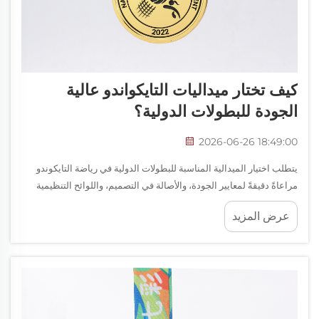
كيف تختار ميداليات التايكواندو عالية
الجودة للبطولات الدولية؟
2026-06-26 18:49:00
يتطلب اختيار الميدالية المناسبة للبطولات الدولية في رياضة التايكوندو
مراعاةً دقيقةً لمعايير الجودة، والأصالة في التصميم، واللوائح التنظيمية
الخاصة بالمنافسات. فالميدالية التي تختارها لا تمثّل جائزةً فحسب، بل
عرض المزيد
تعكس أيضًا هيبة...