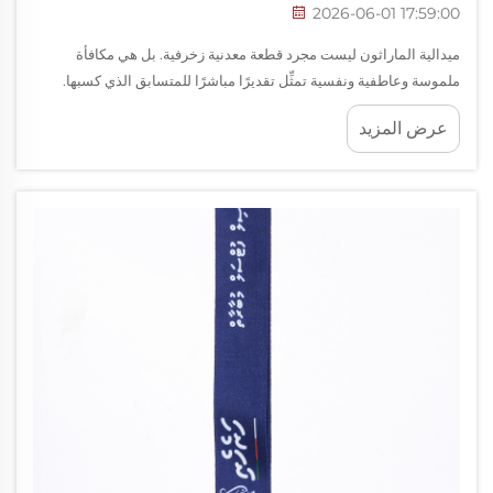
2026-06-01 17:59:00
ميدالية الماراثون ليست مجرد قطعة معدنية زخرفية. بل هي مكافأة
ملموسة وعاطفية ونفسية تمثِّل تقديرًا مباشرًا للمتسابق الذي كسبها.
سواء أكان الشخص يجتاز خط النهاية بعد أربع ساعات أم بعد أربع عشرة
عرض المزيد
ساعة، فإن الميدالية...