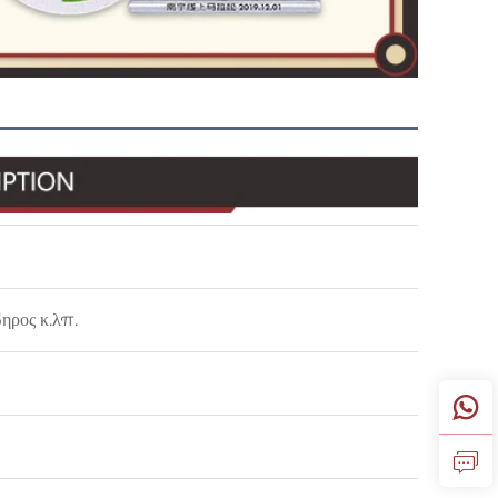
ηρος κ.λπ.