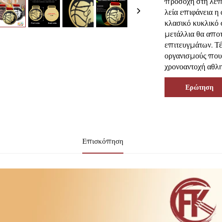
προσοχή στη λεπτ
λεία επιφάνεια η
κλασικό κυκλικό σ
μετάλλια θα αποτ
επιτευγμάτων. Τέλ
οργανισμούς που 
χρονοαντοχή αθλητ
Ερώτηση
Επισκόπηση