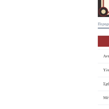
Περιγ
Αντ
Υλ
Σχ
Μέ