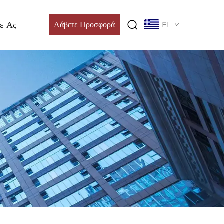
ε Ας
Λάβετε Προσφορά
EL