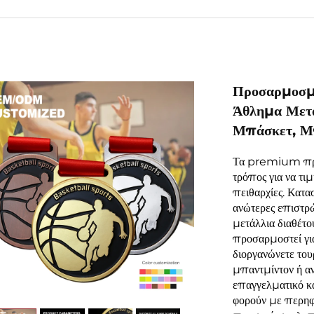
Προσαρμοσμέ
Άθλημα Μετα
Μπάσκετ, Μπ
Τα premium προσ
τρόπος για να τιμ
πειθαρχίες. Κατ
ανώτερες επιστρώ
μετάλλια διαθέτ
προσαρμοστεί για
διοργανώνετε το
μπαντμίντον ή αν
επαγγελματικό κα
φορούν με περηφά