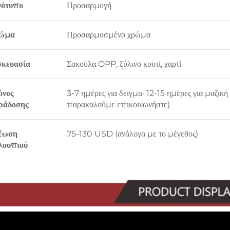
γότυπο
Προσαρμογή
ώμα
Προσαρμοσμένο χρώμα
σκευασία
Σακούλα OPP, ξύλινο κουτί, χαρτί
όνος
3-7 ημέρες για δείγμα· 12-15 ημέρες για μαζι
ράδοσης
παρακαλούμε επικοινωνήστε)
έωση
75-130 USD (ανάλογα με το μέγεθος)
λουπιού