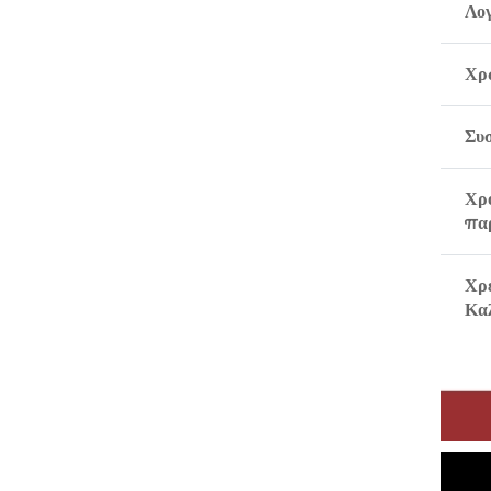
Λο
Χρ
Συ
Χρ
πα
Χρ
Κα