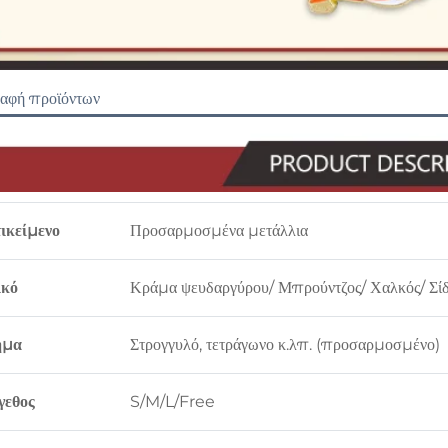
ραφή προϊόντων
ικείμενο
Προσαρμοσμένα μετάλλια
ικό
Κράμα ψευδαργύρου/ Μπρούντζος/ Χαλκός/ Σίδ
ήμα
Στρογγυλό, τετράγωνο κ.λπ. (προσαρμοσμένο)
γεθος
S/M/L/Free