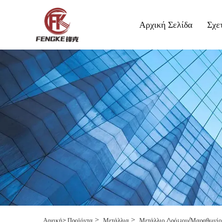
Αρχική Σελίδα
Σχε
>
>
Αρχική>
Προϊόντα
Μετάλλια
Μετάλλιο Δρόμου/Μαραθωνίο