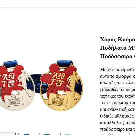
Χορός Κούρσ
Ποδήλατο Μ
Ποδόσφαιρο 
Μείνετε κινητοποι
αυτό το όμορφα 
αθλητές σε πολλα
μαραθώνια διαδρο
τεχνικές του καρ
της αφοσίωσής σα
και ανθεκτική κατ
ειδικές αθλητικέ
κατάλληλο για δ
ποδόσφαιρο και τ