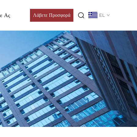
ε Ας
Λάβετε Προσφορά
EL