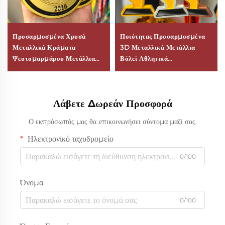
Προσαρμοσμένα Χρυσά
Ποιότητας Προσαρμοσμένα
Μεταλλικά Κράματα
3D Μεταλλικά Μετάλλια
Ψευτομαρμάρου Μετάλλια
Βόλεϊ Αθλητικά
Σύγχρονη Φινγκ Σούι 2D 3D
Προσωποποιημένα
Ποδόσφαιρο Βόλεϊ Βραβεία
Εορταστικά Βραβείο
για Αθλητικούς Διαγωνισμούς
Μετάλλιο Από Κράμα
Λάβετε Δωρεάν Προσφορά
Λογότυπο Προσωποποίηση
Ψευδαργύρου
Ο εκπρόσωπός μας θα επικοινωνήσει σύντομα μαζί σας.
Ηλεκτρονικό ταχυδρομείο
0/100
Όνομα
0/100