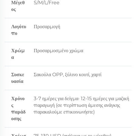
Μέγεθ
S/M/L/Free
ος
Λογότυ
Προσαρμογή
πο
Χρώμ
Προσαρμοσμένο χρώμα
α
Συσκε
Σακούλα OPP, ξύλινο κουτί, χαρτί
υασία
Χρόνο
3-7 ημέρες για δείγμα· 12-15 ημέρες για μαζική
ς
παραγωγή (σε περίπτωση άμεσης ανάγκης
παράδ
παρακαλούμε επικοινωνήστε)
οσης
Χρέωσ
75-130 USD (ανάλογα με το μέγεθος)