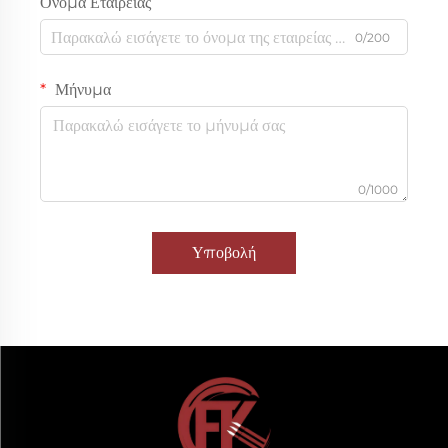
Όνομα Εταιρείας
0/200
Μήνυμα
0/1000
Υποβολή