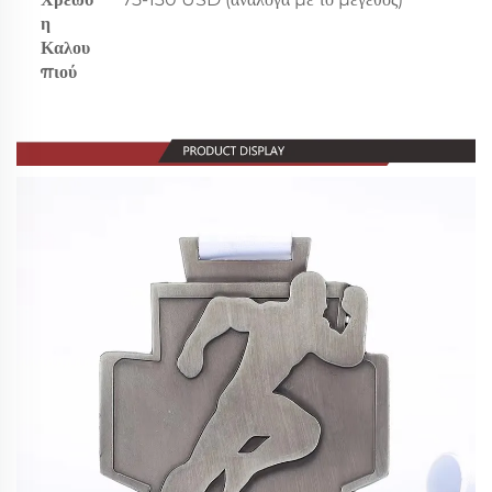
η
Καλου
πιού