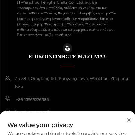
Η Wenzhou Fengke Crafts Co., Ltd. παρέχει
προσαρμοσμένα μεταλλεία, συλλεκτικά νομίσματα και
σήματα-πιν για πελάτες παγκόσμια. Η ακριβής τεχνοτροπία
μας και η παραγωγή «ενός σταθμού» παραδίδουν είδη από
μέταλλο υψηλής ποιότητας με πλούσια λεπτομέρεια και
ανθεκτικότητα. Εμπιστεύονται επιχειρήσεις ανά τον κόσμο.
Επικοινωνήστε μαζί μας σήμερα!
ΕΠΙΚΟΙΝΩΝΉΣΤΕ ΜΑΖΊ ΜΑΣ
Αρ. 38-1, Qingfeng Rd., Kunyang Town, Wenzhou, Zhejiang,
Κίνα
+86-13566226686
[email protected]
We value your privacy
We use cookies and similar tools to provide our services.