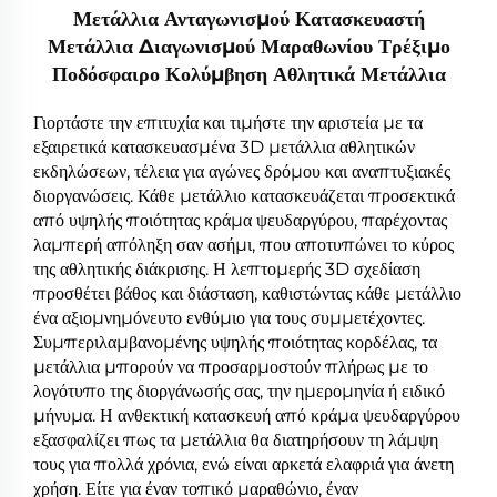
Μετάλλια Ανταγωνισμού Κατασκευαστή
Μετάλλια Διαγωνισμού Μαραθωνίου Τρέξιμο
Ποδόσφαιρο Κολύμβηση Αθλητικά Μετάλλια
Γιορτάστε την επιτυχία και τιμήστε την αριστεία με τα
εξαιρετικά κατασκευασμένα 3D μετάλλια αθλητικών
εκδηλώσεων, τέλεια για αγώνες δρόμου και αναπτυξιακές
διοργανώσεις. Κάθε μετάλλιο κατασκευάζεται προσεκτικά
από υψηλής ποιότητας κράμα ψευδαργύρου, παρέχοντας
λαμπερή απόληξη σαν ασήμι, που αποτυπώνει το κύρος
της αθλητικής διάκρισης. Η λεπτομερής 3D σχεδίαση
προσθέτει βάθος και διάσταση, καθιστώντας κάθε μετάλλιο
ένα αξιομνημόνευτο ενθύμιο για τους συμμετέχοντες.
Συμπεριλαμβανομένης υψηλής ποιότητας κορδέλας, τα
μετάλλια μπορούν να προσαρμοστούν πλήρως με το
λογότυπο της διοργάνωσής σας, την ημερομηνία ή ειδικό
μήνυμα. Η ανθεκτική κατασκευή από κράμα ψευδαργύρου
εξασφαλίζει πως τα μετάλλια θα διατηρήσουν τη λάμψη
τους για πολλά χρόνια, ενώ είναι αρκετά ελαφριά για άνετη
χρήση. Είτε για έναν τοπικό μαραθώνιο, έναν