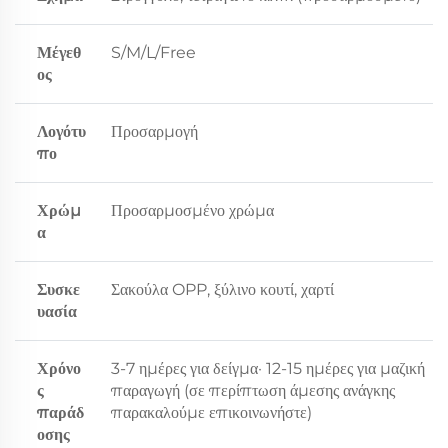
Μέγεθ
S/M/L/Free
ος
Λογότυ
Προσαρμογή
πο
Χρώμ
Προσαρμοσμένο χρώμα
α
Συσκε
Σακούλα OPP, ξύλινο κουτί, χαρτί
υασία
Χρόνο
3-7 ημέρες για δείγμα· 12-15 ημέρες για μαζική
ς
παραγωγή (σε περίπτωση άμεσης ανάγκης
παράδ
παρακαλούμε επικοινωνήστε)
οσης