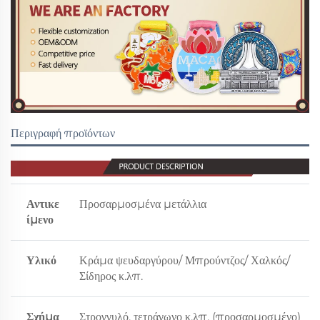
Περιγραφή προϊόντων
Αντικε
Προσαρμοσμένα μετάλλια
ίμενο
Υλικό
Κράμα ψευδαργύρου/ Μπρούντζος/ Χαλκός/
Σίδηρος κ.λπ.
Σχήμα
Στρογγυλό, τετράγωνο κ.λπ. (προσαρμοσμένο)