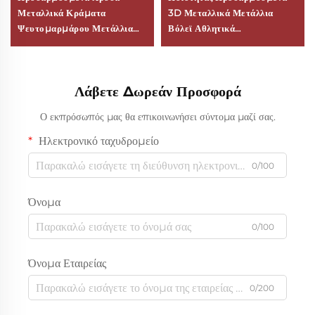
Μεταλλικά Κράματα
3D Μεταλλικά Μετάλλια
Ψευτομαρμάρου Μετάλλια
Βόλεϊ Αθλητικά
Σύγχρονη Φινγκ Σούι 2D 3D
Προσωποποιημένα
Ποδόσφαιρο Βόλεϊ Βραβεία
Εορταστικά Βραβείο
για Αθλητικούς Διαγωνισμούς
Μετάλλιο Από Κράμα
Λάβετε Δωρεάν Προσφορά
Λογότυπο Προσωποποίηση
Ψευδαργύρου
Ο εκπρόσωπός μας θα επικοινωνήσει σύντομα μαζί σας.
Ηλεκτρονικό ταχυδρομείο
0/100
Όνομα
0/100
Όνομα Εταιρείας
0/200