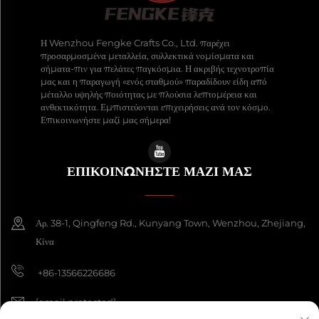
Η Wenzhou Fengke Crafts Co., Ltd. παρέχει
προσαρμοσμένα μεταλλεία, συλλεκτικά νομίσματα και
σήματα-πιν για πελάτες παγκόσμια. Η ακριβής τεχνοτροπία
μας και η παραγωγή «ενός σταθμού» παραδίδουν είδη από
μέταλλο υψηλής ποιότητας με πλούσια λεπτομέρεια και
ανθεκτικότητα. Εμπιστεύονται επιχειρήσεις ανά τον κόσμο.
Επικοινωνήστε μαζί μας σήμερα!
ΕΠΙΚΟΙΝΩΝΉΣΤΕ ΜΑΖΊ ΜΑΣ
Αρ. 38-1, Qingfeng Rd., Kunyang Town, Wenzhou, Zhejiang,
Κίνα
+86-13566226686
[email protected]