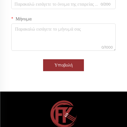
0/200
Μήνυμα
0/1000
Υποβολή