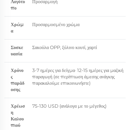
Λογότυ
Προσαρμογή
πο
Χρώμ
Προσαρμοσμένο χρώμα
α
Συσκε
Σακούλα OPP, ξύλινο κουτί, χαρτί
υασία
Χρόνο
3-7 ημέρες για δείγμα· 12-15 ημέρες για μαζική
ς
παραγωγή (σε περίπτωση άμεσης ανάγκης
παράδ
παρακαλούμε επικοινωνήστε)
οσης
Χρέωσ
75-130 USD (ανάλογα με το μέγεθος)
η
Καλου
πιού