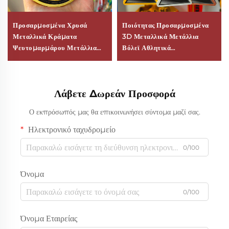
Προσαρμοσμένα Χρυσά
Ποιότητας Προσαρμοσμένα
Μεταλλικά Κράματα
3D Μεταλλικά Μετάλλια
Ψευτομαρμάρου Μετάλλια
Βόλεϊ Αθλητικά
Σύγχρονη Φινγκ Σούι 2D 3D
Προσωποποιημένα
Ποδόσφαιρο Βόλεϊ Βραβεία
Εορταστικά Βραβείο
για Αθλητικούς Διαγωνισμούς
Μετάλλιο Από Κράμα
Λάβετε Δωρεάν Προσφορά
Λογότυπο Προσωποποίηση
Ψευδαργύρου
Ο εκπρόσωπός μας θα επικοινωνήσει σύντομα μαζί σας.
Ηλεκτρονικό ταχυδρομείο
0/100
Όνομα
0/100
Όνομα Εταιρείας