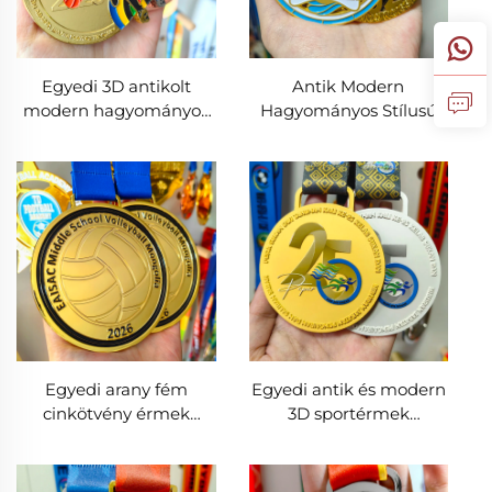
Egyedi 3D antikolt
Antik Modern
modern hagyományos
Hagyományos Stílusú
stílusú fém érmék
Egyedi Arany 3D Fém
gyártása személyre
Érem Nagy Minőség
szabott focilabda
Úszás Futás
kosárlabda sportverseny
Labdarúgás és
díj érmék
Amerikaifutball
Sportokhoz
Egyedi arany fém
Egyedi antik és modern
cinkötvény érmek
3D sportérmek
modern feng shui 2D
cinkötvözetből 5K
3D foci, röplabda díjak
maratonhoz,
sportversenyekhez logó
labdarúgáshoz és