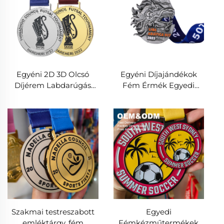
Egyéni 2D 3D Olcsó
Egyéni Díjajándékok
Díjérem Labdarúgás
Fém Érmék Egyedi
Cinkötvény Érem Focira
Tervezésű 3D Arany
Labdarúgó Foci
Bajnoksági Sport Érem
Szakmai testreszabott
Egyedi
emléktárgy, fém
Fémkézműtermékek