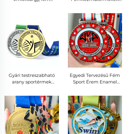
focidíjak, arany, ezüst,
Készítse El A Saját
réz díj, sportverseny,
Cinkötvözet Érméjét
labdarúgás érem
Labdarúgó Maratoni
Futás Labdarúgás Sport
Érmék Szalaggal
Gyári testreszabható
Egyedi Tervezésű Fém
arany sportérmek
Sport Érem Enamel
egyedi díj olcsó
Logóval Labdarúgás,
labdarúgás, röplabda
Ökölvívás, Foci,
érem szalaggal
Birkózás, Prémium Fém
Kézművességek
Érmékhez