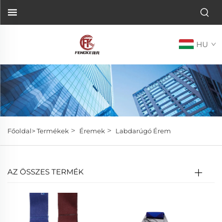
HU
>
>
Főoldal>
Termékek
Éremek
Labdarúgó Érem
AZ ÖSSZES TERMÉK