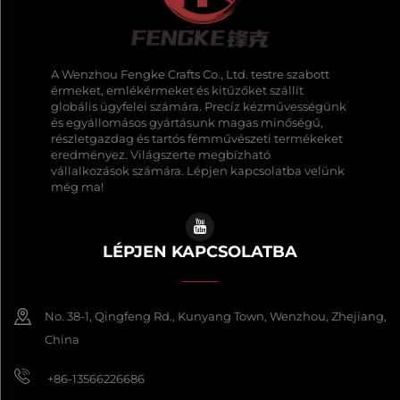
A Wenzhou Fengke Crafts Co., Ltd. testre szabott
érmeket, emlékérmeket és kitűzőket szállít
globális ügyfelei számára. Precíz kézművességünk
és egyállomásos gyártásunk magas minőségű,
részletgazdag és tartós fémművészeti termékeket
eredményez. Világszerte megbízható
vállalkozások számára. Lépjen kapcsolatba velünk
még ma!
LÉPJEN KAPCSOLATBA
No. 38-1, Qingfeng Rd., Kunyang Town, Wenzhou, Zhejiang,
China
+86-13566226686