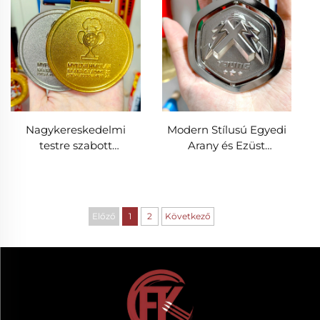
személyre szabás
úszásversenyhez,
befejező díjak
Nagykereskedelmi
Modern Stílusú Egyedi
testre szabott
Arany és Ezüst
zománcos gyerekfoci
Forgatható Fémdíjak
érem modern stílusban,
Gyári Ár Labdarúgás
aranyozott sportdíj,
Kosárlabda Díjazás
focidíj
Sportérem
Előző
1
2
Következő