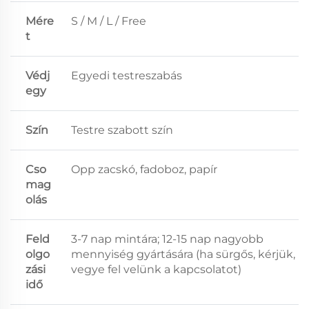
Mére
S / M / L / Free
t
Védj
Egyedi testreszabás
egy
Szín
Testre szabott szín
Cso
Opp zacskó, fadoboz, papír
mag
olás
Feld
3-7 nap mintára; 12-15 nap nagyobb
olgo
mennyiség gyártására (ha sürgős, kérjük,
zási
vegye fel velünk a kapcsolatot)
idő