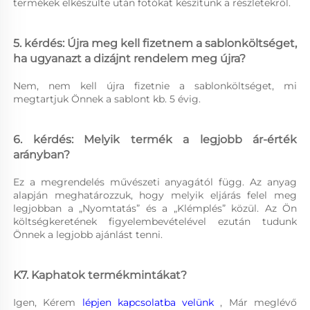
termékek elkészülte után fotókat készítünk a részletekről. 
5. kérdés: Újra meg kell fizetnem a sablonköltséget, 
ha ugyanazt a dizájnt rendelem meg újra? 
Nem, nem kell újra fizetnie a sablonköltséget, mi 
megtartjuk Önnek a sablont kb. 5 évig. 
6. kérdés: Melyik termék a legjobb ár-érték 
arányban? 
Ez a megrendelés művészeti anyagától függ. Az anyag 
alapján meghatározzuk, hogy melyik eljárás felel meg 
legjobban a „Nyomtatás” és a „Klémplés” közül. Az Ön 
költségkeretének figyelembevételével ezután tudunk 
Önnek a legjobb ajánlást tenni. 
K7. Kaphatok termékmintákat? 
Igen, Kérem 
lépjen kapcsolatba velünk 
, Már meglévő 