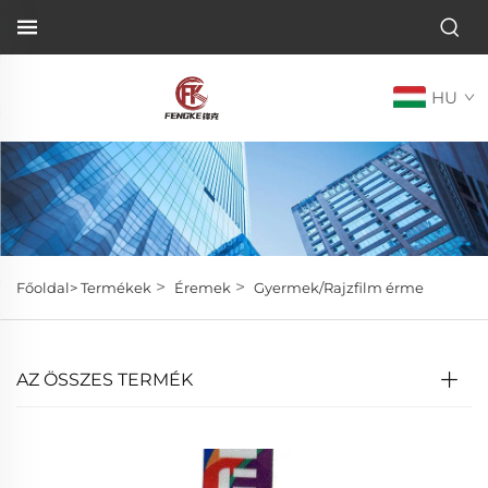
HU
>
>
Főoldal>
Termékek
Éremek
Gyermek/Rajzfilm érme
AZ ÖSSZES TERMÉK