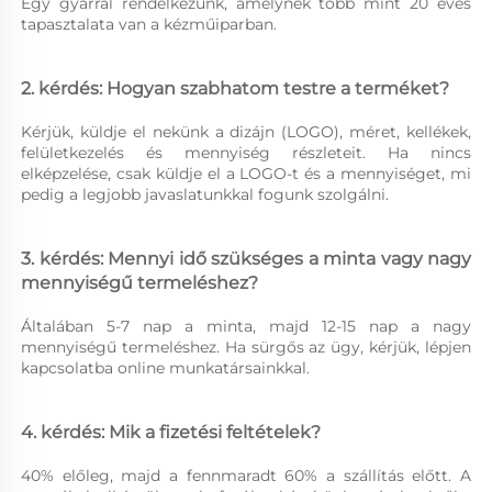
Egy gyárral rendelkezünk, amelynek több mint 20 éves 
tapasztalata van a kézműiparban. 
2. kérdés: Hogyan szabhatom testre a terméket? 
Kérjük, küldje el nekünk a dizájn (LOGO), méret, kellékek, 
felületkezelés és mennyiség részleteit. Ha nincs 
elképzelése, csak küldje el a LOGO-t és a mennyiséget, mi 
pedig a legjobb javaslatunkkal fogunk szolgálni. 
3. kérdés: Mennyi idő szükséges a minta vagy nagy 
mennyiségű termeléshez? 
Általában 5-7 nap a minta, majd 12-15 nap a nagy 
mennyiségű termeléshez. Ha sürgős az ügy, kérjük, lépjen 
kapcsolatba online munkatársainkkal. 
4. kérdés: Mik a fizetési feltételek? 
40% előleg, majd a fennmaradt 60% a szállítás előtt. A 