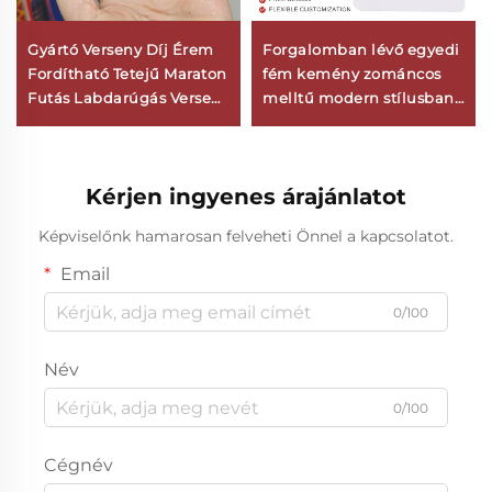
Gyártó Verseny Díj Érem
Forgalomban lévő egyedi
Fordítható Tetejű Maraton
fém kemény zománcos
Futás Labdarúgás Verseny
melltű modern stílusban,
Úszás Sport Fémtáblák
saját dizájn, ruhákhoz -
tűrögzítésű jelvény
Kérjen ingyenes árajánlatot
Képviselőnk hamarosan felveheti Önnel a kapcsolatot.
Email
0/100
Név
0/100
Cégnév