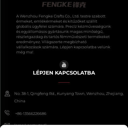
A Wenzhou Fengke Crafts Co., Ltd. testre szabott
érmeket, emlékérmeket és kitűzőket szállít
globális ügyfelei számára. Precíz kézművességünk
és egyállomásos gyártásunk magas minőségű,
részletgazdag és tartós fémművészeti termékeket
eredményez. Világszerte megbízható
vállalkozások számára. Lépjen kapcsolatba velünk
még ma!
LÉPJEN KAPCSOLATBA
No. 38-1, Qingfeng Rd., Kunyang Town, Wenzhou, Zhejiang,
China
+86-13566226686
[email protected]