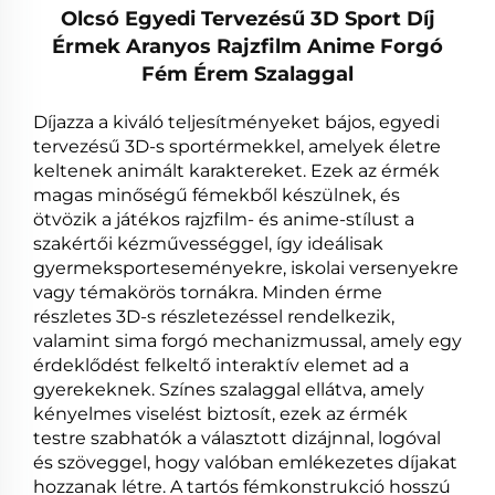
Olcsó Egyedi Tervezésű 3D Sport Díj
Érmek Aranyos Rajzfilm Anime Forgó
Fém Érem Szalaggal
Díjazza a kiváló teljesítményeket bájos, egyedi
tervezésű 3D-s sportérmekkel, amelyek életre
keltenek animált karaktereket. Ezek az érmék
magas minőségű fémekből készülnek, és
ötvözik a játékos rajzfilm- és anime-stílust a
szakértői kézművességgel, így ideálisak
gyermeksporteseményekre, iskolai versenyekre
vagy témakörös tornákra. Minden érme
részletes 3D-s részletezéssel rendelkezik,
valamint sima forgó mechanizmussal, amely egy
érdeklődést felkeltő interaktív elemet ad a
gyerekeknek. Színes szalaggal ellátva, amely
kényelmes viselést biztosít, ezek az érmék
testre szabhatók a választott dizájnnal, logóval
és szöveggel, hogy valóban emlékezetes díjakat
hozzanak létre. A tartós fémkonstrukció hosszú