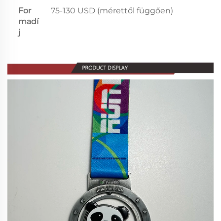
For
75-130 USD (mérettől függően)
madí
j