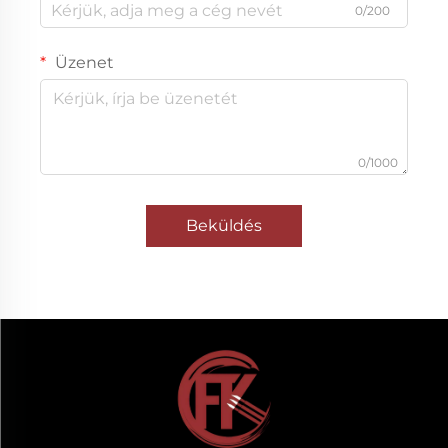
0/200
Üzenet
0/1000
Beküldés