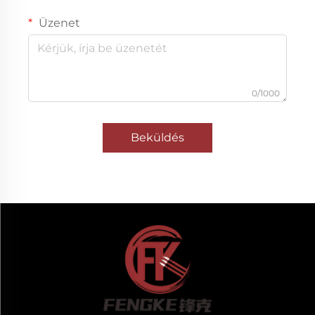
Üzenet
0/1000
Beküldés