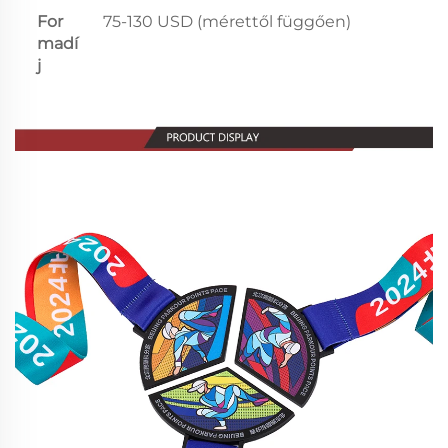
For
75-130 USD (mérettől függően)
madí
j