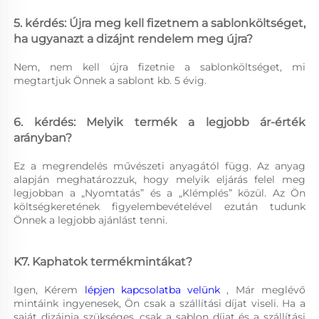
5. kérdés: Újra meg kell fizetnem a sablonköltséget, 
ha ugyanazt a dizájnt rendelem meg újra? 
Nem, nem kell újra fizetnie a sablonköltséget, mi 
megtartjuk Önnek a sablont kb. 5 évig. 
6. kérdés: Melyik termék a legjobb ár-érték 
arányban? 
Ez a megrendelés művészeti anyagától függ. Az anyag 
alapján meghatározzuk, hogy melyik eljárás felel meg 
legjobban a „Nyomtatás” és a „Klémplés” közül. Az Ön 
költségkeretének figyelembevételével ezután tudunk 
Önnek a legjobb ajánlást tenni. 
K7. Kaphatok termékmintákat? 
Igen, Kérem 
lépjen kapcsolatba velünk 
, Már meglévő 
mintáink ingyenesek, Ön csak a szállítási díjat viseli. Ha a 
saját dizájnja szükséges, csak a sablon díjat és a szállítási 