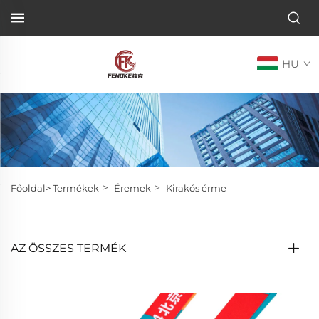
HU
>
>
Főoldal>
Termékek
Éremek
Kirakós érme
AZ ÖSSZES TERMÉK