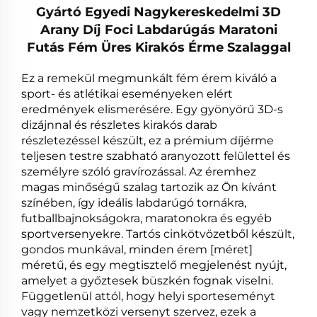
Gyártó Egyedi Nagykereskedelmi 3D
Arany Díj Foci Labdarúgás Maratoni
Futás Fém Üres Kirakós Érme Szalaggal
Ez a remekül megmunkált fém érem kiváló a
sport- és atlétikai eseményeken elért
eredmények elismerésére. Egy gyönyörű 3D-s
dizájnnal és részletes kirakós darab
részletezéssel készült, ez a prémium díjérme
teljesen testre szabható aranyozott felülettel és
személyre szóló gravírozással. Az éremhez
magas minőségű szalag tartozik az Ön kívánt
színében, így ideális labdarúgó tornákra,
futballbajnokságokra, maratonokra és egyéb
sportversenyekre. Tartós cinkötvözetből készült,
gondos munkával, minden érem [méret]
méretű, és egy megtisztelő megjelenést nyújt,
amelyet a győztesek büszkén fognak viselni.
Függetlenül attól, hogy helyi sporteseményt
vagy nemzetközi versenyt szervez, ezek a