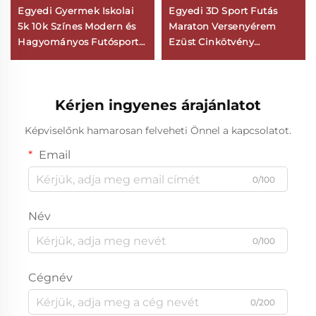
Egyedi Gyermek Iskolai
Egyedi 3D Sport Futás
5k 10k Színes Modern és
Maraton Versenyérem
Hagyományos Futósport
Ezüst Cinkötvény
Díjak Szórakoztató Futók
Fémetalon Sportérmék
Hegyi Maratoni Díjak
Szalaggal
Kérjen ingyenes árajánlatot
Képviselőnk hamarosan felveheti Önnel a kapcsolatot.
Email
0/100
Név
0/100
Cégnév
0/200