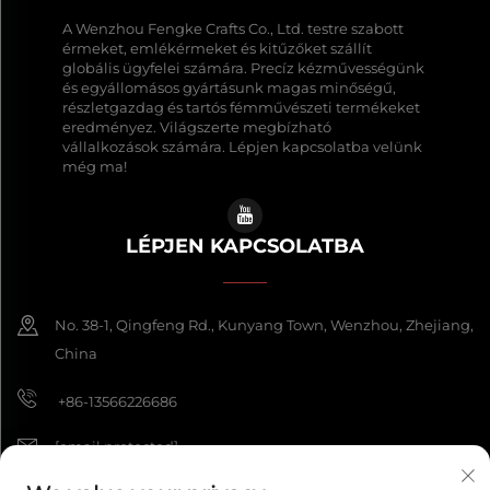
A Wenzhou Fengke Crafts Co., Ltd. testre szabott
érmeket, emlékérmeket és kitűzőket szállít
globális ügyfelei számára. Precíz kézművességünk
és egyállomásos gyártásunk magas minőségű,
részletgazdag és tartós fémművészeti termékeket
eredményez. Világszerte megbízható
vállalkozások számára. Lépjen kapcsolatba velünk
még ma!
LÉPJEN KAPCSOLATBA
No. 38-1, Qingfeng Rd., Kunyang Town, Wenzhou, Zhejiang,
China
+86-13566226686
[email protected]