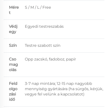
Mére
S / M / L / Free
t
Védj
Egyedi testreszabás
egy
Szín
Testre szabott szín
Cso
Opp zacskó, fadoboz, papír
mag
olás
Feld
3-7 nap mintára; 12-15 nap nagyobb
olgo
mennyiség gyártására (ha sürgős, kérjük,
zási
vegye fel velünk a kapcsolatot)
idő