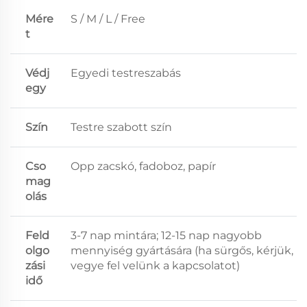
Mére
S / M / L / Free
t
Védj
Egyedi testreszabás
egy
Szín
Testre szabott szín
Cso
Opp zacskó, fadoboz, papír
mag
olás
Feld
3-7 nap mintára; 12-15 nap nagyobb
olgo
mennyiség gyártására (ha sürgős, kérjük,
zási
vegye fel velünk a kapcsolatot)
idő