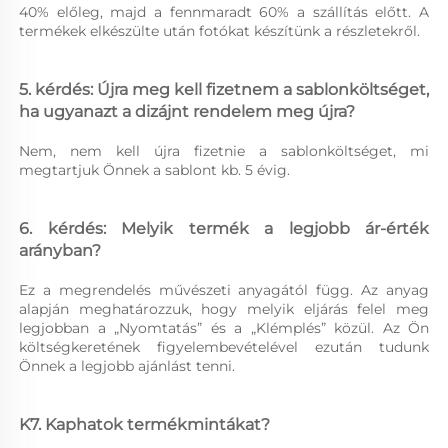
40% előleg, majd a fennmaradt 60% a szállítás előtt. A 
termékek elkészülte után fotókat készítünk a részletekről. 
5. kérdés: Újra meg kell fizetnem a sablonköltséget, 
ha ugyanazt a dizájnt rendelem meg újra? 
Nem, nem kell újra fizetnie a sablonköltséget, mi 
megtartjuk Önnek a sablont kb. 5 évig. 
6. kérdés: Melyik termék a legjobb ár-érték 
arányban? 
Ez a megrendelés művészeti anyagától függ. Az anyag 
alapján meghatározzuk, hogy melyik eljárás felel meg 
legjobban a „Nyomtatás” és a „Klémplés” közül. Az Ön 
költségkeretének figyelembevételével ezután tudunk 
Önnek a legjobb ajánlást tenni. 
K7. Kaphatok termékmintákat? 