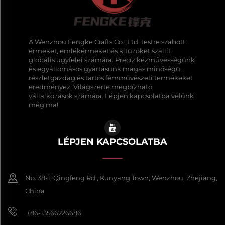
A Wenzhou Fengke Crafts Co., Ltd. testre szabott
érmeket, emlékérmeket és kitűzőket szállít
globális ügyfelei számára. Precíz kézművességünk
és egyállomásos gyártásunk magas minőségű,
részletgazdag és tartós fémművészeti termékeket
eredményez. Világszerte megbízható
vállalkozások számára. Lépjen kapcsolatba velünk
még ma!
LÉPJEN KAPCSOLATBA
No. 38-1, Qingfeng Rd., Kunyang Town, Wenzhou, Zhejiang,
China
+86-13566226686