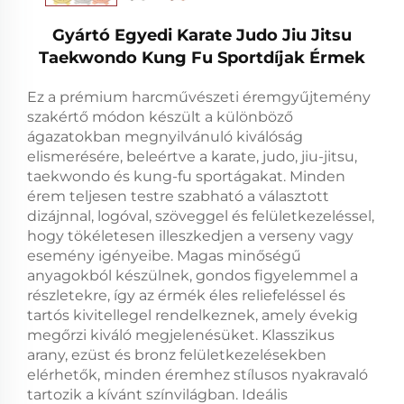
Gyártó Egyedi Karate Judo Jiu Jitsu
Taekwondo Kung Fu Sportdíjak Érmek
Ez a prémium harcművészeti éremgyűjtemény
szakértő módon készült a különböző
ágazatokban megnyilvánuló kiválóság
elismerésére, beleértve a karate, judo, jiu-jitsu,
taekwondo és kung-fu sportágakat. Minden
érem teljesen testre szabható a választott
dizájnnal, logóval, szöveggel és felületkezeléssel,
hogy tökéletesen illeszkedjen a verseny vagy
esemény igényeibe. Magas minőségű
anyagokból készülnek, gondos figyelemmel a
részletekre, így az érmék éles reliefeléssel és
tartós kivitellegel rendelkeznek, amely évekig
megőrzi kiváló megjelenésüket. Klasszikus
arany, ezüst és bronz felületkezelésekben
elérhetők, minden éremhez stílusos nyakravaló
tartozik a kívánt színvilágban. Ideális