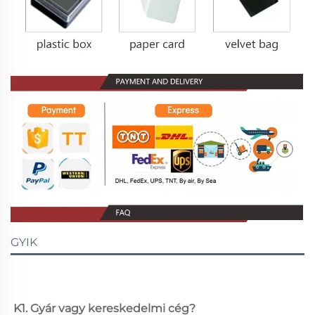
GYIK
K1. Gyár vagy kereskedelmi cég? 