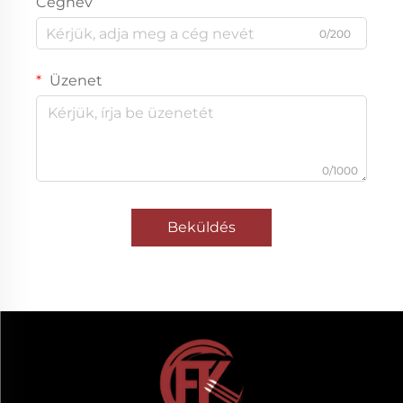
Cégnév
0/200
Üzenet
0/1000
Beküldés