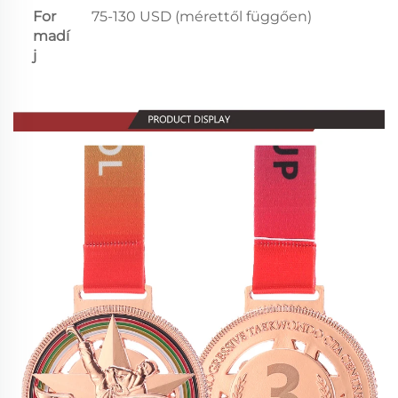
For
75-130 USD (mérettől függően)
madí
j