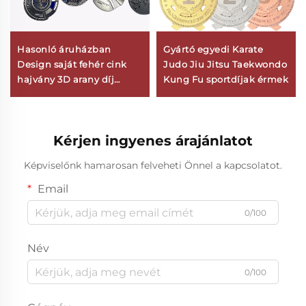
Hasonló áruházban
Gyártó egyedi Karate
Design saját fehér cink
Judo Jiu Jitsu Taekwondo
hajvány 3D arany díj
Kung Fu sportdíjak érmek
Marathon futás egyéni
fém sport érem
Kérjen ingyenes árajánlatot
Képviselőnk hamarosan felveheti Önnel a kapcsolatot.
Email
0/100
Név
0/100