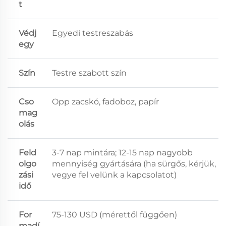
t
Védj
Egyedi testreszabás
egy
Szín
Testre szabott szín
Cso
Opp zacskó, fadoboz, papír
mag
olás
Feld
3-7 nap mintára; 12-15 nap nagyobb
olgo
mennyiség gyártására (ha sürgős, kérjük,
zási
vegye fel velünk a kapcsolatot)
idő
For
75-130 USD (mérettől függően)
madí