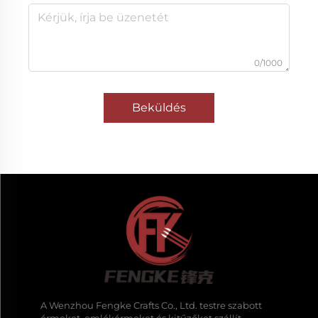
0/1000
Beküldés
A Wenzhou Fengke Crafts Co., Ltd. testre szabott