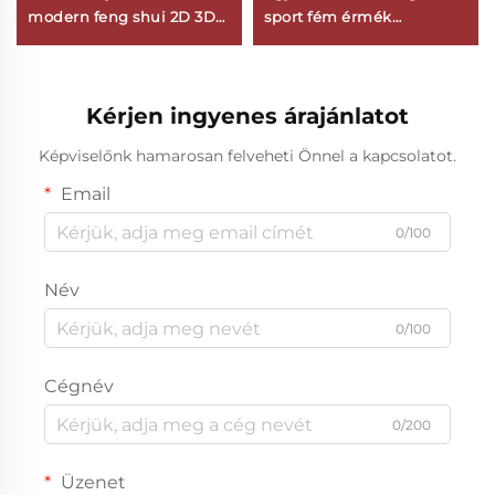
modern feng shui 2D 3D
sport fém érmék
foci, röplabda díjak
személyre szabott emlék
sportversenyekhez logó
érme cinkötvözet
személyre szabás
Kérjen ingyenes árajánlatot
Képviselőnk hamarosan felveheti Önnel a kapcsolatot.
Email
0/100
Név
0/100
Cégnév
0/200
Üzenet