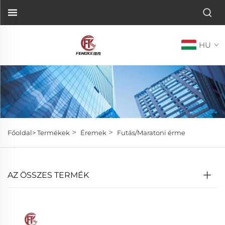
HU
>
>
Főoldal>
Termékek
Éremek
Futás/Maratoni érme
AZ ÖSSZES TERMÉK