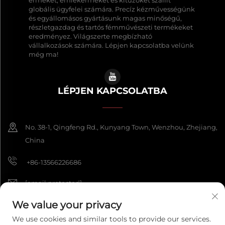
érmeket, emlékérmeket és kitűzőket szállít
globális ügyfelei számára. Precíz kézművességünk
és egyállomásos gyártásunk magas minőségű,
részletgazdag és tartós fémművészeti termékeket
eredményez. Világszerte megbízható
vállalkozások számára. Lépjen kapcsolatba velünk
még ma!
LÉPJEN KAPCSOLATBA
No. 38-1, Qingfeng Rd., Kunyang Town, Wenzhou, Zhejiang,
China
+86-13566226686
[email protected]
We value your privacy
We use cookies and similar tools to provide our services.