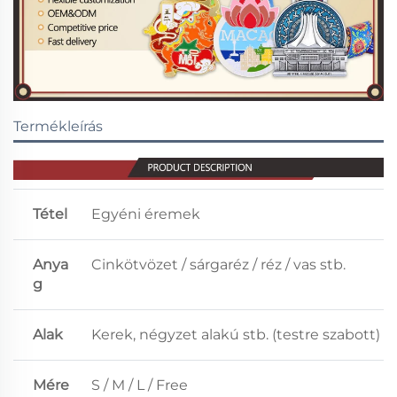
Termékleírás
Tétel
Egyéni éremek
Anya
Cinkötvözet / sárgaréz / réz / vas stb.
g
Alak
Kerek, négyzet alakú stb. (testre szabott)
Mére
S / M / L / Free