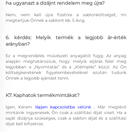
ha ugyanazt a dizájnt rendelem meg újra? 
Nem, nem kell újra fizetnie a sablonköltséget, mi 
megtartjuk Önnek a sablont kb. 5 évig. 
6. kérdés: Melyik termék a legjobb ár-érték 
arányban? 
Ez a megrendelés művészeti anyagától függ. Az anyag 
alapján meghatározzuk, hogy melyik eljárás felel meg 
legjobban a „Nyomtatás” és a „Klémplés” közül. Az Ön 
költségkeretének figyelembevételével ezután tudunk 
Önnek a legjobb ajánlást tenni. 
K7. Kaphatok termékmintákat? 
Igen, Kérem 
lépjen kapcsolatba velünk 
, Már meglévő 
mintáink ingyenesek, Ön csak a szállítási díjat viseli. Ha a 
saját dizájnja szükséges, csak a sablon díjat és a szállítási 
díjat kell kifizetnie. 