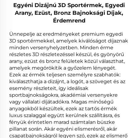
Egyéni Dizájnú 3D Sportérmek, Egyedi
Arany, Ezüst, Bronz Bajnoksági Díjak,
Érdemrend
Ünnepelje az eredményeket premium egyedi
3D sportérmekkel, amelyek kiválóságot díjaznak
minden versenyhelyzetben. Minden érme
részletes 3D részletezéssel készül, és gyönyörű
arany, ezüst és bronz felületek közül választhat,
amelyek megörökítik a győzelem lényegét.
Ezek az érmék teljesen személyre szabhatók:
kiválaszthatja a dizájnt, a logót, a szöveget és az
esemény részleteit, így ideálisak
sportbajnokságokra, akadémiai versenyekre
vagy vállalati díjátadókra. Magas minőségű
anyagokból készültek, ezek az tartós érmék
luxus szalaggal együtt kerülnek szállításra, és
fényük érintetlen marad számtalan büszke
pillanat során. Akár egyéni elismerésről, akár
csapatbajnokságról legyen szó, ezek az elismerő