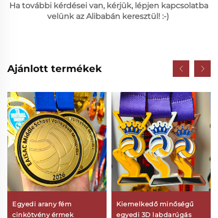
Ha további kérdései van, kérjük, lépjen kapcsolatba 
velünk az Alibabán keresztül! :-) 
Ajánlott termékek
Egyedi arany fém
Kiemelkedő minőségű
cinkötvény érmek
egyedi 3D labdarúgás