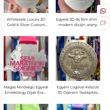
Wholesale Luxury 3D
Egyedi 3D díj fém érme,
Gold & Silver Custom
modern dizájn, arany,
Metal Zinc Alloy Award
ezüst, réz, sport érme
Medal Modern Style for
versenyekhez
Sports
Magas Minőségű Egyedi
Egyéni Logóval Készült
Emléktárgy Díjak Érem
3D Díjérem Testépítés,
Futás Fuss 3D
Erőemelés, Birkózás
Célbaérkezési Érem
Fém Sportérem
Országúti Kerékpár