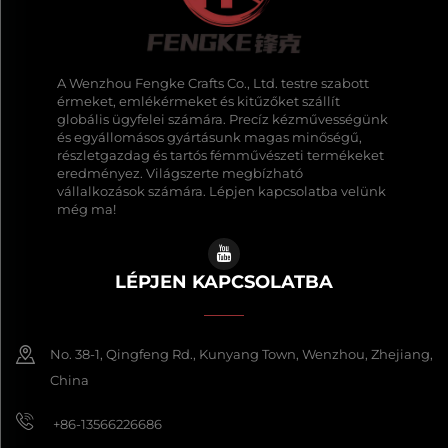
A Wenzhou Fengke Crafts Co., Ltd. testre szabott
érmeket, emlékérmeket és kitűzőket szállít
globális ügyfelei számára. Precíz kézművességünk
és egyállomásos gyártásunk magas minőségű,
részletgazdag és tartós fémművészeti termékeket
eredményez. Világszerte megbízható
vállalkozások számára. Lépjen kapcsolatba velünk
még ma!
LÉPJEN KAPCSOLATBA
No. 38-1, Qingfeng Rd., Kunyang Town, Wenzhou, Zhejiang,
China
+86-13566226686