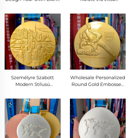
Metal Sport Medal Zinc
Taekwondo Medal
Alloy 3D Gold Award
Event Commemorative
Marathon Running
Sports Metal Medal
Medals
Személyre Szabott
Wholesale Personalized
Modern Stílusú
Round Gold Embossed
Fémdíjak Sport
Sport Medals to
Emlékérme
Customize Taekwondo
Taekwondóhoz
Bjj Karate Award Medal
Maratoni Futáshoz
Labdarúgáshoz
Karatehoz Torna