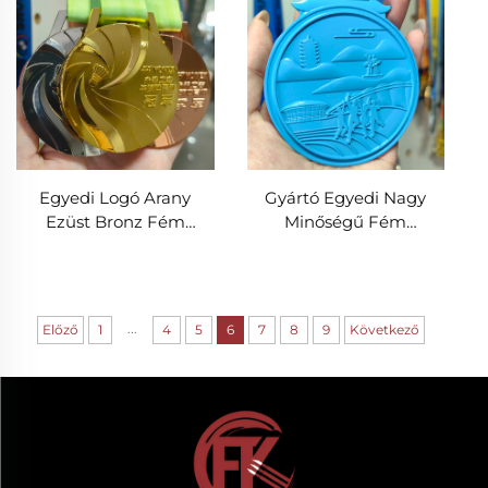
Hegyi Kerékpár
Kerékpározási Érmek
Egyedi Logó Arany
Gyártó Egyedi Nagy
Ezüst Bronz Fém
Minőségű Fém
Sportérem Arany
Sportérem 3D Maraton
Badminton Bajnok
Futóverseny Sportérem
Érem
...
Előző
1
4
5
6
7
8
9
Következő