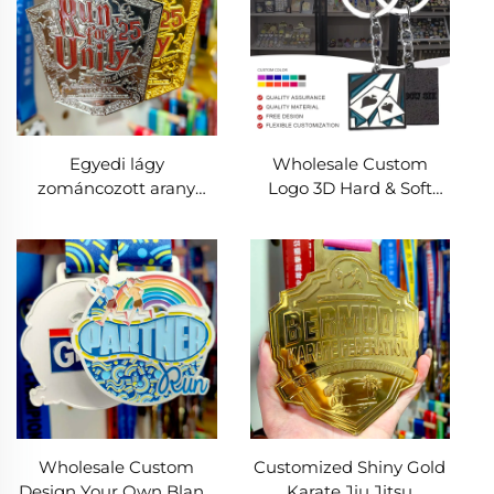
Egyedi lágy
Wholesale Custom
zománcozott arany
Logo 3D Hard & Soft
ezüst 5 Km 10 Km
Enamel Metal Keychain
maratoni futó érem
Zinc Alloy Cartoon Style
befejező sport
Souvenir Keyholder
fémkézmű érmék
Ring Keychains
Wholesale Custom
Customized Shiny Gold
Design Your Own Blank
Karate Jiu Jitsu