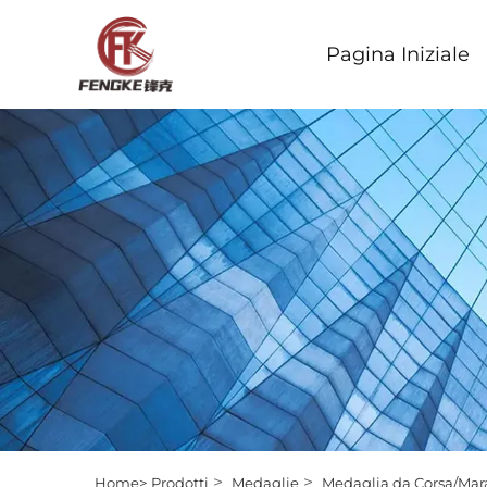
Pagina Iniziale
>
>
Home>
Prodotti
Medaglie
Medaglia da Corsa/Mar