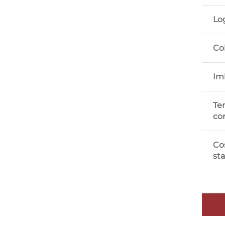
Lo
Co
Im
Te
co
Co
st