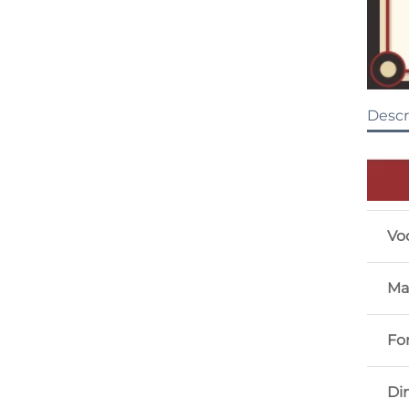
Descr
Vo
Ma
Fo
Di