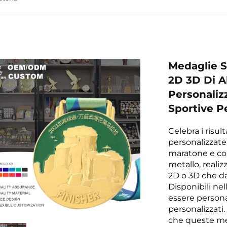
Medaglie S
2D 3D Di A
Personaliz
Sportive Pe
Celebra i risul
personalizzate d
maratone e com
metallo, reali
2D o 3D che da
Disponibili nel
essere personal
personalizzati.
che queste med