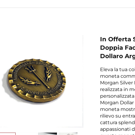
In Offerta
Doppia Fac
Dollaro Ar
Eleva la tua c
moneta commem
Morgan Silver D
realizzata in m
personalizzata 
Morgan Dollar
moneta mostra 
rilievo su entr
cattura splendi
appassionati d