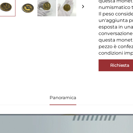
questa moneta
numismatico tr
Il peso consid
un'aggiunta pr
esposta in una
conversazione 
questa moneta 
pezzo è confez
condizioni imp
Richiesta
Panoramica