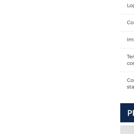
Lo
Co
Im
Te
co
Co
st