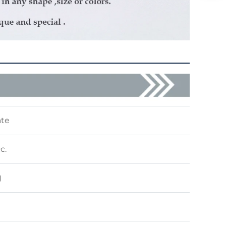
ate
c.
)