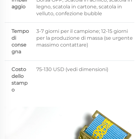
aggio
legno, scatola in cartone, scatola in
velluto, confezione bubble
Tempo
3-7 giorni per il campione; 12-15 giorni
di
per la produzione di massa (se urgente
conse
massimo contattare)
gna
Costo
75-130 USD (vedi dimensioni)
dello
stamp
o