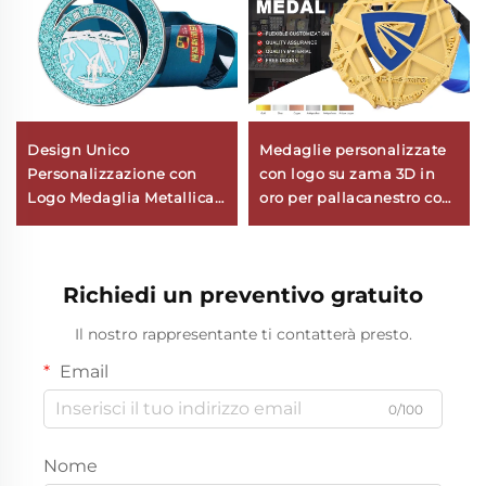
Design Unico
Medaglie personalizzate
Personalizzazione con
con logo su zama 3D in
Logo Medaglia Metallica
oro per pallacanestro con
Lucida in Lega di Zinco
nastro
Glitter per Maratona
Rotonda Vuota
Richiedi un preventivo gratuito
Il nostro rappresentante ti contatterà presto.
Email
0/100
Nome