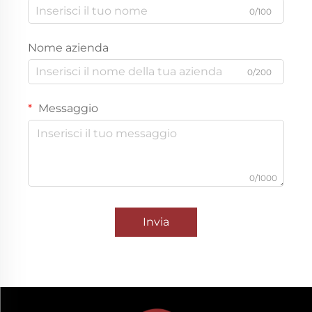
0/100
Nome azienda
0/200
Messaggio
0/1000
Invia