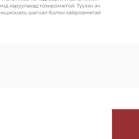
нд харуулахад тохиромжтой. Түүхэн ач
функциональ шагнал болон хайрламжтай