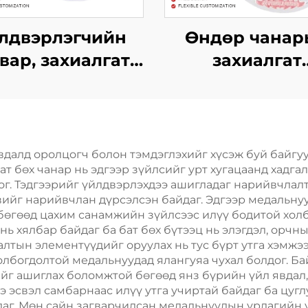
лдвэрлэгчийн
Өндөр чанар
вар, захиалгат
захиалгат
, цайр хайлшны
марафоны мед
алл медаль, 3D
сувилгааны ха
үйх, үнэхээр,
цагаан алт, ме
марафонд
медаль, хөшүү
вдалд оролцогч болон тэмдэглэхийг хүсэж буй байгу
бат бөх чанар нь эдгээр зүйлсийг урт хугацаанд хадг
оролцогчдын
г. Тэдгээрийг үйлдвэрлэхдээ ашигладаг нарийвчлалт
ортын медаль
вийг нарийвчлан дүрсэлсэн байдаг. Эдгээр медальнуу
бөгөөд цахим санамжийн зүйлсээс илүү бодитой холб
х нь хялбар байдаг ба бат бөх бүтээц нь элэгдэл, орч
тын элементүүдийг оруулах нь тус бүрт утга хэмжээ
холбогдолтой медальнуудад ялангуяа чухал болдог. Б
ийг ашиглах боломжтой бөгөөд янз бүрийн үйл явдал
эсвэл самбарнаас илүү утга учиртай байдаг ба цугл
даг. Мөн сайн загварчилсан медальнуудын урлагийн 