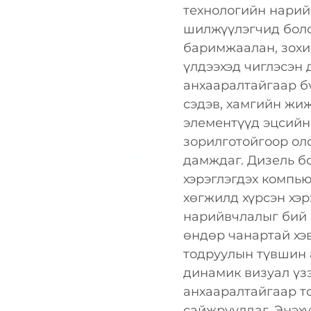
технологийн нарий
шилжүүлэгчид боло
баримжаалан, зох
үлдээхэд чиглэсэн 
анхааралтайгаар бү
сэдэв, хамгийн жиж
элементүүд эцсийн
зорилготойгоор ол
дамждаг. Дизель б
хэрэглэгдэх компь
хөгжилд хүрсэн хэр
нарийвчлалыг бий 
өндөр чанартай хэ
тодруулын түвшин 
динамик визуал үзэ
анхааралтайгаар т
сайжруулдаг. Энэхү