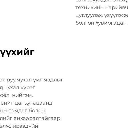
техникийн нарийвч
цуглуулах, үзүүлэх
болгон хувиргадаг.
түүхийг
т руу чухал үйл явдлыг
д чухал үүрэг
соёл, нийгэм,
үеийг цаг хугацаанд
аны тэмдэг болон
лэлийг анхааралтайгаар
хэлж, ирээдүйн