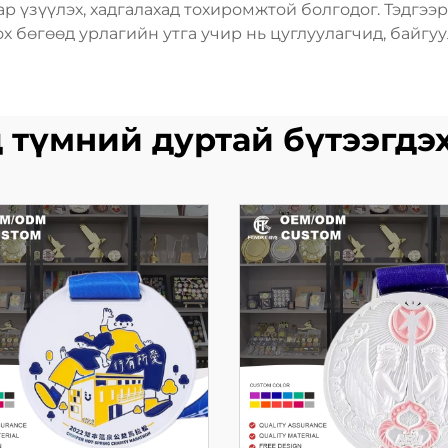
р үзүүлэх, хадгалахад тохиромжтой болгодог. Тэдгээ
х бөгөөд урлагийн утга учир нь цуглуулагчид, байгуул
 түмний дуртай бүтээгдэ