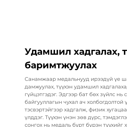
Удамшил хадгалах, 
баримтжуулах
Санамжаар медальнууд ирээдүй үе ша
дамжуулах, түүхэн удамшил хадгалаха
гүйцэтгэдэг. Эдгээр бат бөх зүйлс нь 
байгууллагын чухал ач холбогдолтой 
тэсвэртэйгээр хадгалж, физик хугаца
үлддэг. Түүхэн үнэн зөв дүрс, тэмдэг
сонгох нь медаль бүрт бүрэн түүхийг 