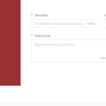
Имэйл
0/100
Мессеж
0/1