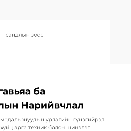
сандлын зоос
гавьяа ба
лын Нарийвчлал
медальонуудын урлагийн гүнзгийрэл
ахуйц арга техник болон шинэлэг