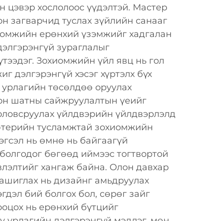
н цэвэр хослолоос үүдэлтэй. Мастер
н загварчид туслах зүйлийн санааг
иомжийн ерөнхий үзэмжийг хадгалан
дэлгэрэнгүй зураглалыг
тээдэг. Зохиомжийн үйл явц нь гол
иг дэлгэрэнгүй хэсэг хүртэлх бүх
 урлагийн төсөлдөө оруулах
он шатны сайжруулалтын үеийг
оловсруулах үйлдвэрийн үйлдвэрлэлд
ютерийн тусламжтай зохиомжийн
эгсэл нь өмнө нь байгаагүй
болгодог бөгөөд иймээс тогтвортой
влэлтийг хангаж байна. Олон давхар
ашиглах нь дизайнг амьдруулах
гдэл бий болгох бол, сөрөг зайг
ооцох нь ерөнхий бүтцийг
ү урлагийн дэлгэрэнгүй мэдлэг, мөн