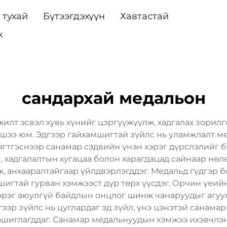
 тухай
Бүтээгдэхүүн
Хавтастай
х
сандархай медальон
илт эсвэл хувь хүнийг цэргүүжүүлж, хадгалах зорилг
шээ юм. Эдгээр гайхамшигтай зүйлс нь уламжлалт мө
тгэснээр санамар сэдвийн үнэн хэрэг дүрслэлийг б
ан, хадгалалтын хугацаа болон харагдацад сайнаар нө
, анхааралтайгаар үйлдвэрлэгддэг. Медальд гүдгэр 
шигтай гурван хэмжээст дүр төрх үүсдэг. Орчин үеи
зэрэг аюулгүй байдлын онцлог шинж чанаруудыг агуул
ээр зүйлс нь цуглардаг эд зүйл, үнэ цэнэтэй санама
ашиглагддаг. Санамар медальнуудын хэмжээ ихэвчлэн 