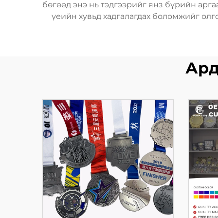
бөгөөд энэ нь тэдгээрийг янз бүрийн аргаа
үеийн хувьд хадгалагдах боломжийг олго
Ард