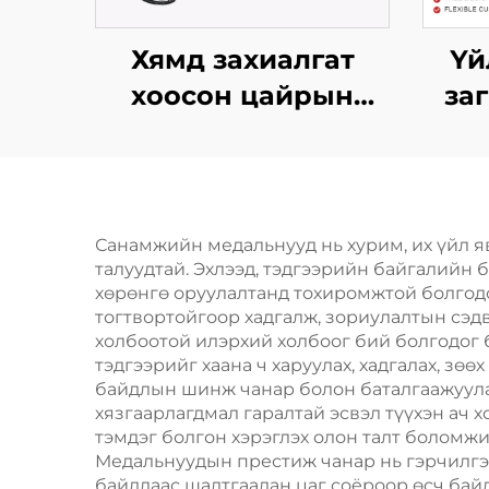
Хямд захиалгат
Үй
хоосон цайрын
заг
хайлш 3D алтан
лого
шагналын медаль,
мет
марафоны газар
г
зүүний захиалгат
Санамжийн медальнууд нь хурим, их үйл я
талуудтай. Эхлээд, тэдгээрийн байгалийн 
спортын металл
хөрөнгө оруулалтанд тохиромжтой болгодо
медаль
сп
тогтвортойгоор хадгалж, зориулалтын сэд
холбоотой илэрхий холбоог бий болгодог 
тэдгээрийг хаана ч харуулах, хадгалах, зөө
байдлын шинж чанар болон баталгаажуулал
хязгаарлагдмал гаралтай эсвэл түүхэн ач 
тэмдэг болгон хэрэглэх олон талт боломж
Медальнуудын престиж чанар нь гэрчилгээ 
байдлаас шалтгаалан цаг соёроор өсч бай