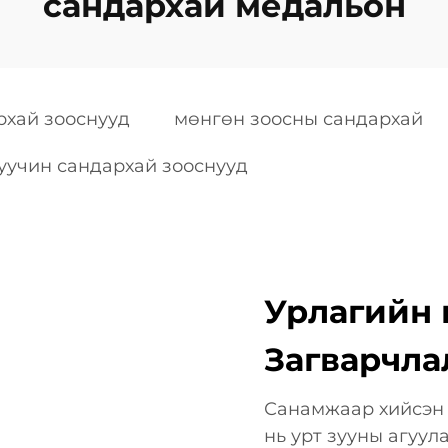
сандархай медальон
рхай зооснууд
мөнгөн зоосны сандархай
уучин сандархай зооснууд
Урлагийн 
Загварчла
Санамжаар хийсэн 
нь урт зууны агуул