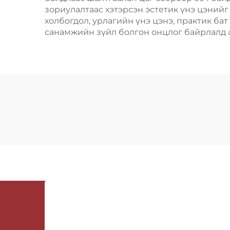
зориулалтаас хэтэрсэн эстетик үнэ цэний
холбогдол, урлагийн үнэ цэнэ, практик б
санамжийн зүйл болгон онцлог байрлалд а