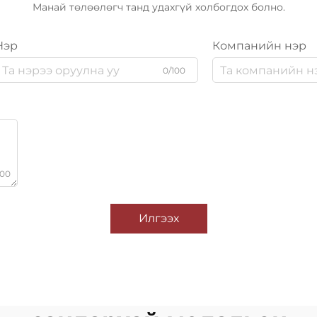
Манай төлөөлөгч танд удахгүй холбогдох болно.
Нэр
Компанийн нэр
0/100
000
Илгээх