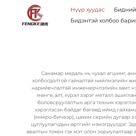
Нүүр хуудас
Бидний
Бидэнтэй холбоо бари
Санамар медаль нь чухал агшинг, амж
холбогдолтой гайхалтай нийлмэлийн жи
нарийвчлалтай инженерчлэлийн хамт нэг
мөнгө, алт, хүрэл зэрэг металл ашигл
боловсруулалтын арга техник хэрэглэж
хэрэглэсэн байдаг бөгөөд иймд гайхам
(микро-бичвэр), цахим серийн дугаар 
цуглуулагчдын өртгийг нэмэгдүүлдэг. Эдг
авалтын токен гэх мэт олон зориулалтаар 