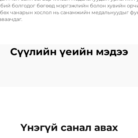
г бий болгодог бөгөөд мэргэжлийн болон хувийн орчи
ат бөх чанарын хослол нь санамжийн медальнуудыг 
ваачдаг.
Сүүлийн үеийн мэдээ
Үнэгүй санал авах