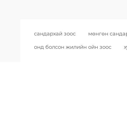
сандархай зоос
мөнгөн санда
онд болсон жилийн ойн зоос
х