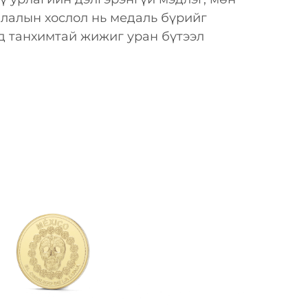
лалын хослол нь медаль бүрийг
эд танхимтай жижиг уран бүтээл