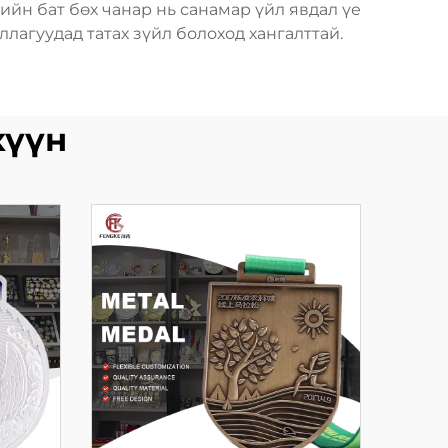
рийн бат бөх чанар нь санамар үйл явдал үе
лагуудад татах зүйл болоход хангалттай.
хүүн