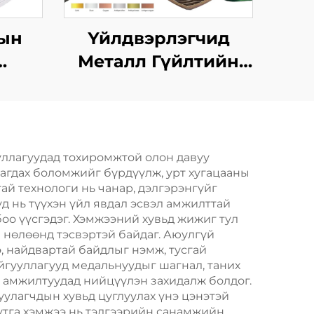
ын
Үйлдвэрлэгчид
Металл Гүйлтийн
аль,
Финишерийн
йлш,
Медаль Загварын
талл
Фан Ран Марафоны
ргээр
Өрсөлдөөний
уллагуудад тохиромжтой олон давуу
алагдах боломжийг бүрдүүлж, урт хугацааны
Спортын Металл
ай технологи нь чанар, дэлгэрэнгүйг
Медаль
д нь түүхэн үйл явдал эсвэл амжилттай
оо үүсгэдэг. Хэмжээний хувьд жижиг тул
ны нөлөөнд тэсвэртэй байдаг. Аюулгүй
, найдвартай байдлыг нэмж, тусгай
айгууллагууд медальнуудыг шагнал, таних
, амжилтуудад нийцүүлэн захидалж болдог.
уулагчдын хувьд цуглуулах үнэ цэнэтэй
утга хэмжээ нь тэдгээрийн санамжийн