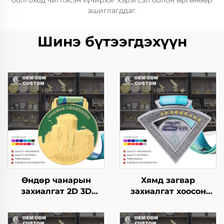
болгоход чиглэсэн хүчирхэг хэрэгсэл болон өргөнөөр
ашиглагддаг.
Шинэ бүтээгдэхүүн
Өндөр чанарын
Хямд загвар
захиалгат 2D 3D
захиалгат хоосон
гүйлтийн шагнал
цайрын хайлш 3D
спортын металл
медаль, шагнал,