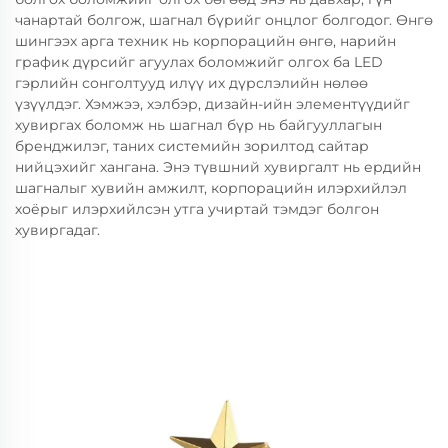
чанартай болгож, шагнал бүрийг онцлог болгодог. Өнгө
шингээх арга техник нь корпорацийн өнгө, нарийн
график дүрсийг агуулах боломжийг олгох ба LED
гэрлийн сонголтууд илүү их дүрслэлийн нөлөө
үзүүлдэг. Хэмжээ, хэлбэр, дизайн-ийн элементүүдийг
хувиргах боломж нь шагнал бүр нь байгууллагын
бренджилэг, таних системийн зорилтод сайтар
нийцэхийг хангана. Энэ түвшний хувиргалт нь ердийн
шагналыг хувийн амжилт, корпорацийн илэрхийлэл
хоёрыг илэрхийлсэн утга учиртай тэмдэг болгон
хувиргадаг.