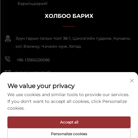
барилцаарай!
ХОЛБОО БАРИХ
Зүүн гарын талын тоот 38-1, Цэнхэгийн гудамж, Күньянь
хот, Вэнжоу, Чэчжян муж, Хятад
+86-13566226686
[email protected]
We value your privacy
We use cookies and similar tools to provide our services.
Бүх эрх нь Хамгаалагдсан 2025 Wenzhou Fengke Crafts Co., Ltd.
If you don't want to accept all cookies, click Personalize
компаний эрх зүйн бүх эрхийг хуваалцана.
Нууцлалын бодлого
cookies.
Accept all
Personalize cookies