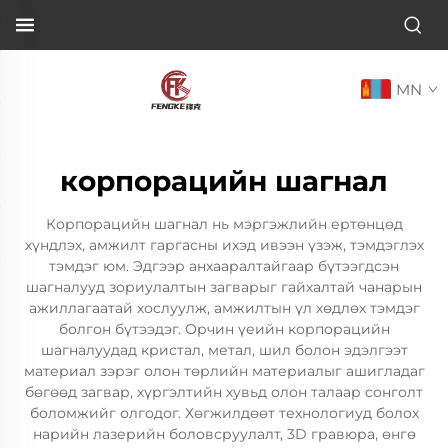
MN
корпорацийн шагнал
Корпорацийн шагнал нь мэргэжлийн ертөнцөд
хүндлэх, амжилт гаргасны ихэд ивээн үзэж, тэмдэглэх
тэмдэг юм. Эдгээр анхааралтайгаар бүтээгдсэн
шагналууд зориулалтын загварыг гайхалтай чанарын
ажиллагаатай хослуулж, амжилтын үл хөдлөх тэмдэг
болгон бүтээдэг. Орчин үеийн корпорацийн
шагналуудад кристал, метал, шил болон эдэлгээт
материал зэрэг олон төрлийн материалыг ашигладаг
бөгөөд загвар, хүргэлтийн хувьд олон талаар сонголт
боломжийг олгодог. Хөгжилдөөт технологиуд болох
нарийн лазерийн боловсруулалт, 3D гравюра, өнгө