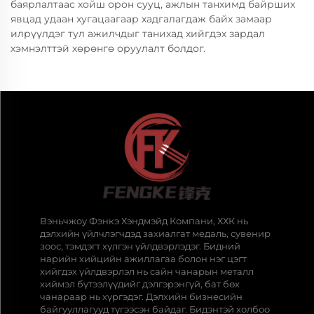
баярлалтаас хойш орон сууц, ажлын танхимд байрших
явцад удаан хугацаагаар хадгалагдаж байх замаар
илрүүлдэг тул ажилчдыг танихад хийгдэх зардал
хэмнэлттэй хөрөнгө оруулалт болдог.
Вэньчжоу Фэнкэ Хэндмэйд Компани, ХХК нь
дэлхийн үйлчлэгчдэд захиалгат медаль, сувенир
зоос, тэмдэгт хүлгэн үйлдвэрлэдэг. Бидний
нарийн хийцийн ажиллагаа болон нэг цэгт
хийгдэх үйлдвэрлэл нь сайн чанарын металл
хиймэл бүтээлүүдийг дэлгэрэнгүй, бат бөх
чанараар нь хүргэдэг. Дэлхийн бизнесийн
байгууллагууд түгээсэн байдаг. Бидэнтэй холбоо