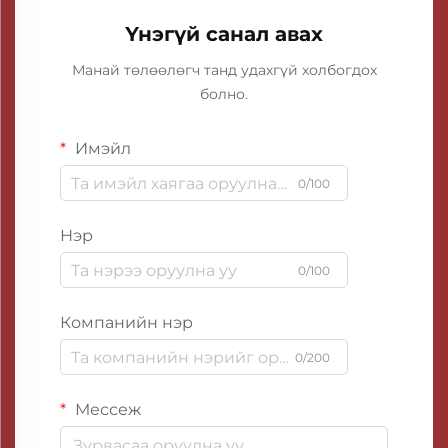
Үнэгүй санал авах
Манай төлөөлөгч танд удахгүй холбогдох
болно.
Имэйл
0/100
Нэр
0/100
Компанийн нэр
0/200
Мессеж