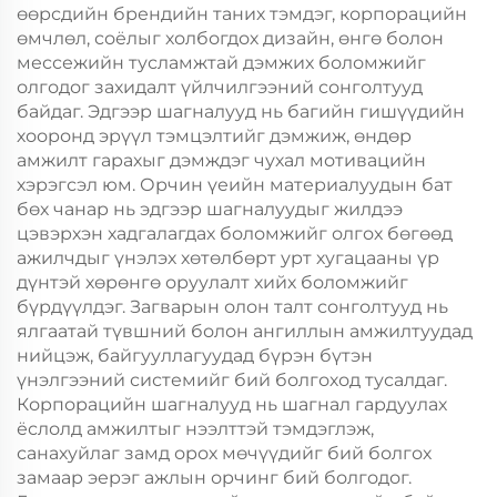
өөрсдийн брендийн таних тэмдэг, корпорацийн
өмчлөл, соёлыг холбогдох дизайн, өнгө болон
мессежийн тусламжтай дэмжих боломжийг
олгодог захидалт үйлчилгээний сонголтууд
байдаг. Эдгээр шагналууд нь багийн гишүүдийн
хооронд эрүүл тэмцэлтийг дэмжиж, өндөр
амжилт гарахыг дэмждэг чухал мотивацийн
хэрэгсэл юм. Орчин үеийн материалуудын бат
бөх чанар нь эдгээр шагналуудыг жилдээ
цэвэрхэн хадгалагдах боломжийг олгох бөгөөд
ажилчдыг үнэлэх хөтөлбөрт урт хугацааны үр
дүнтэй хөрөнгө оруулалт хийх боломжийг
бүрдүүлдэг. Загварын олон талт сонголтууд нь
ялгаатай түвшний болон ангиллын амжилтуудад
нийцэж, байгууллагуудад бүрэн бүтэн
үнэлгээний системийг бий болгоход тусалдаг.
Корпорацийн шагналууд нь шагнал гардуулах
ёслолд амжилтыг нээлттэй тэмдэглэж,
санахуйлаг замд орох мөчүүдийг бий болгох
замаар эерэг ажлын орчинг бий болгодог.