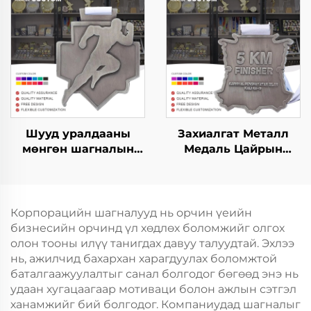
медаль захиалгат
марафон гүйлтийн
марафоны гүйгчдийн
металл спортын
спортын медаль
медаль
Шууд уралдааны
Захиалгат Металл
мөнгөн шагналын
Медаль Цайрын
медаль, захиалгат
Хайлш 3D 5К
спортын уралдааны
Марафон Футболын
марафон гүйх
Өрсөлдөөний
спортын
Финишерийн Шагнал
Корпорацийн шагналууд нь орчин үеийн
тэмдэглэгээний
Спортын Медаль
бизнесийн орчинд үл хөдлөх боломжийг олгох
медаль
олон тооны илүү танигдах давуу талуудтай. Эхлээ
нь, ажилчид бахархан харагдуулах боломжтой
баталгаажуулалтыг санал болгодог бөгөөд энэ нь
удаан хугацаагаар мотиваци болон ажлын сэтгэл
ханамжийг бий болгодог. Компаниудад шагналыг