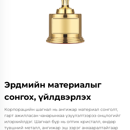
Эрдмийн материалыг
сонгох, үйлдвэрлэх
Корпорацийн шагнал нь ангижар материал сонголт,
гарт ажилласан чанарынхаа үзүүлэлтээрээ онцлогийг
илэрхийлдэг. Шагнал бүр нь оптик кристалл, өндөр
түвшний металл, ангижар эш зэрэг анхааралтайгаар