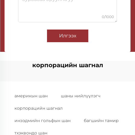
0/1000
Илгээх
корпорацийн шагнал
америкын шан
шаны нийлүүлэгч
корпорацийн шагнал
инээдмийн гольфын шан
багшийн тамир
тхэквондо шан