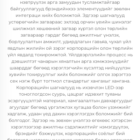
нэвтрүүлэх арга замуудын тусламжтайгаар
байгууллагууд брэндийнхээ элементүүдийг зөөлөн
интеграци хийх боломжтой. Эдгээр шагналууд
устөрөгчийн загвараас эхлээд орчин үеийн шинэлэг
шилжмэл хөшөөний загвар хүртэл олон төрлийн
загвараар гардаг бөгөөд ажилтныг үнэлэх,
борлуулалтын амжилт, удирдлагын гавьяа, чухал үйл
явдлын жилийн ой зэрэг корпорацийн олон төрлийн
үйл явдалд тохиромжтой. Үйлдвэрлэлийн процесс нь
дэвшилтэт чанарын хяналтын арга хэмжээнүүдийг
шаарддаг бөгөөд хэрэглэгчийн хүсэлтэд нийцүүлэн
хувийн тохируулгыг хийх боломжийг олгох зэрэгтээ
сек нэгж бүрт тогтмол стандартыг хангахыг хангана.
Корпорацийн шагналууд нь ихэвчлэн LED-ээр
тоноглогдсон суурь, цацраг идэвхит туяаны
эсэргүүцэлтэй материал, хамгаалалтын давхаргуудыг
агуулдаг бөгөөд үргэлжлэх хугацаа болон үзэмжийг
хадгалж, удаан үед дахин хэрэглэгдэх боломжийг бий
болгодог. Эдгээр нь зөвхөн үнэлгээ өгөхөөс хэтэрсэн
хэрэглээгээр ажилтны сэдэлжилтийг нэмэгдүүлэх,
брэндийг бэхжүүлэх, корпорацийн соёлыг бий