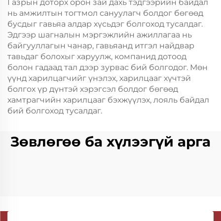
Газрын доторх орон зай дахь тэдгээрийн байдал
нь амжилтын тогтмол сануулагч болдог бөгөөд
бусдыг гавьяа алдар хүсьдэг болгоход тусалдаг.
Эдгээр шагналын мэргэжлийн ажиллагаа нь
байгууллагын чанар, гавьяанд итгэл найдвар
тавьдаг болохыг харуулж, компанид дотоод
болон гадаад тал дээр зурвас бий болгодог. Мөн
үүнд харилцагчийг үнэлэх, харилцааг хүчтэй
болгох үр дүнтэй хэрэгсэл болдог бөгөөд
хамтрагчийн харилцааг бэхжүүлэх, лояль байдал
бий болгоход тусалдаг.
Зөвлөгөө ба хүлээгүй арга