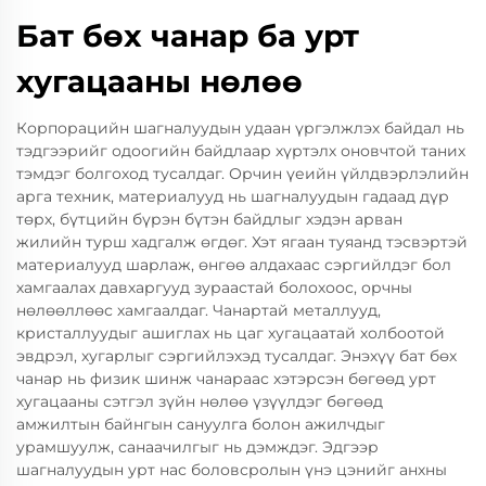
Бат бөх чанар ба урт
хугацааны нөлөө
Корпорацийн шагналуудын удаан үргэлжлэх байдал нь
тэдгээрийг одоогийн байдлаар хүртэлх оновчтой таних
тэмдэг болгоход тусалдаг. Орчин үеийн үйлдвэрлэлийн
арга техник, материалууд нь шагналуудын гадаад дүр
төрх, бүтцийн бүрэн бүтэн байдлыг хэдэн арван
жилийн турш хадгалж өгдөг. Хэт ягаан туяанд тэсвэртэй
материалууд шарлаж, өнгөө алдахаас сэргийлдэг бол
хамгаалах давхаргууд зураастай болохоос, орчны
нөлөөллөөс хамгаалдаг. Чанартай металлууд,
кристаллуудыг ашиглах нь цаг хугацаатай холбоотой
эвдрэл, хугарлыг сэргийлэхэд тусалдаг. Энэхүү бат бөх
чанар нь физик шинж чанараас хэтэрсэн бөгөөд урт
хугацааны сэтгэл зүйн нөлөө үзүүлдэг бөгөөд
амжилтын байнгын сануулга болон ажилчдыг
урамшуулж, санаачилгыг нь дэмждэг. Эдгээр
шагналуудын урт нас боловсролын үнэ цэнийг анхны