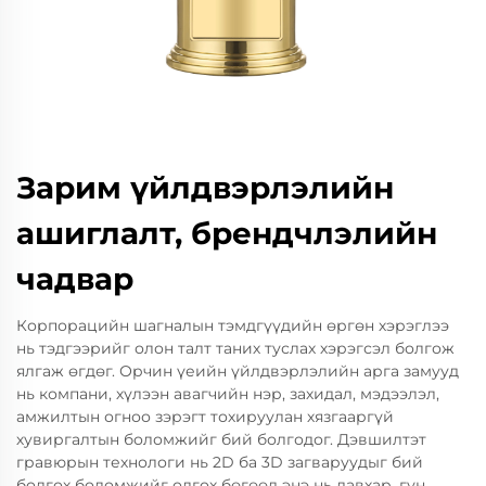
Зарим үйлдвэрлэлийн
ашиглалт, брендчлэлийн
чадвар
Корпорацийн шагналын тэмдгүүдийн өргөн хэрэглээ
нь тэдгээрийг олон талт таних туслах хэрэгсэл болгож
ялгаж өгдөг. Орчин үеийн үйлдвэрлэлийн арга замууд
нь компани, хүлээн авагчийн нэр, захидал, мэдээлэл,
амжилтын огноо зэрэгт тохируулан хязгааргүй
хувиргалтын боломжийг бий болгодог. Дэвшилтэт
гравюрын технологи нь 2D ба 3D загваруудыг бий
болгох боломжийг олгох бөгөөд энэ нь давхар, гүн