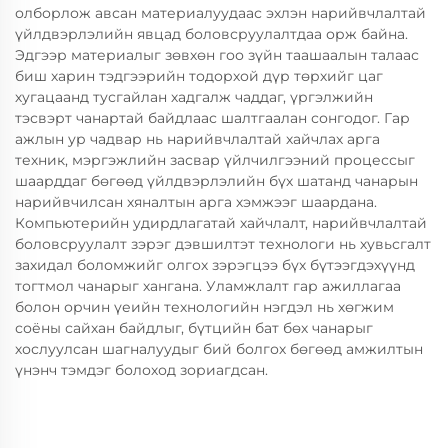
олборлож авсан материалуудаас эхлэн нарийвчлалтай
үйлдвэрлэлийн явцад боловсруулалтдаа орж байна.
Эдгээр материалыг зөвхөн гоо зүйн таашаалын талаас
биш харин тэдгээрийн тодорхой дүр төрхийг цаг
хугацаанд тусгайлан хадгалж чаддаг, үргэлжийн
тэсвэрт чанартай байдлаас шалтгаалан сонгодог. Гар
ажлын ур чадвар нь нарийвчлалтай хайчлах арга
техник, мэргэжлийн засвар үйлчилгээний процессыг
шаарддаг бөгөөд үйлдвэрлэлийн бүх шатанд чанарын
нарийвчилсан хяналтын арга хэмжээг шаардана.
Компьютерийн удирдлагатай хайчлалт, нарийвчлалтай
боловсруулалт зэрэг дэвшилтэт технологи нь хувьсгалт
захидал боломжийг олгох зэрэгцээ бүх бүтээгдэхүүнд
тогтмол чанарыг хангана. Уламжлалт гар ажиллагаа
болон орчин үеийн технологийн нэгдэл нь хөгжим
соёны сайхан байдлыг, бүтцийн бат бөх чанарыг
хослуулсан шагналуудыг бий болгох бөгөөд амжилтын
үнэнч тэмдэг болоход зориагдсан.